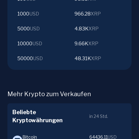
1000
USD
966.28
XRP
5000
USD
4.83K
XRP
10000
USD
9.66K
XRP
50000
USD
48.31K
XRP
Mehr Krypto zum Verkaufen
Beliebte
in 24 Std.
Kryptowährungen
Bitcoin
64436.11
USD