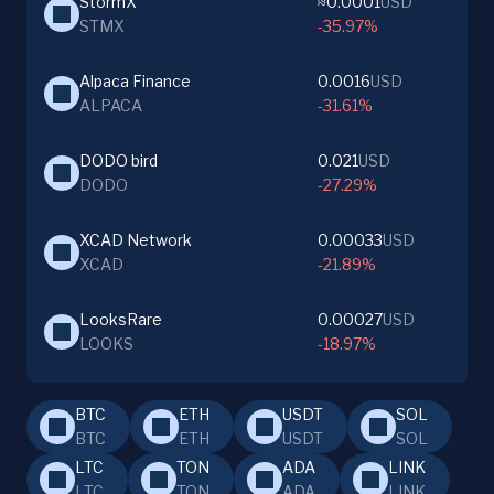
StormX
≈0.0001
USD
STMX
-35.97%
Alpaca Finance
0.0016
USD
ALPACA
-31.61%
DODO bird
0.021
USD
DODO
-27.29%
XCAD Network
0.00033
USD
XCAD
-21.89%
LooksRare
0.00027
USD
LOOKS
-18.97%
BTC
ETH
USDT
SOL
BTC
ETH
USDT
SOL
LTC
TON
ADA
LINK
LTC
TON
ADA
LINK