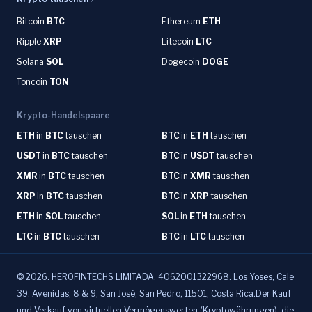
Bitcoin
BTC
Ethereum
ETH
Ripple
XRP
Litecoin
LTC
Solana
SOL
Dogecoin
DOGE
Toncoin
TON
Krypto-Handelspaare
ETH
in
BTC
tauschen
BTC
in
ETH
tauschen
USDT
in
BTC
tauschen
BTC
in
USDT
tauschen
XMR
in
BTC
tauschen
BTC
in
XMR
tauschen
XRP
in
BTC
tauschen
BTC
in
XRP
tauschen
ETH
in
SOL
tauschen
SOL
in
ETH
tauschen
LTC
in
BTC
tauschen
BTC
in
LTC
tauschen
©
2026
.
HEROFINTECHS LIMITADA, 4062001322968. Los Yoses, Cale
39. Avenidas, 8 & 9, San José, San Pedro, 11501, Costa Rica.Der Kauf
und Verkauf von virtuellen Vermögenswerten (Kryptowährungen), die