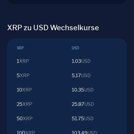
XRP zu USD Wechselkurse
XRP
USD
1
XRP
1.03
USD
5
XRP
5.17
USD
10
XRP
10.35
USD
25
XRP
25.87
USD
50
XRP
51.75
USD
100
XRP
103.49
USD