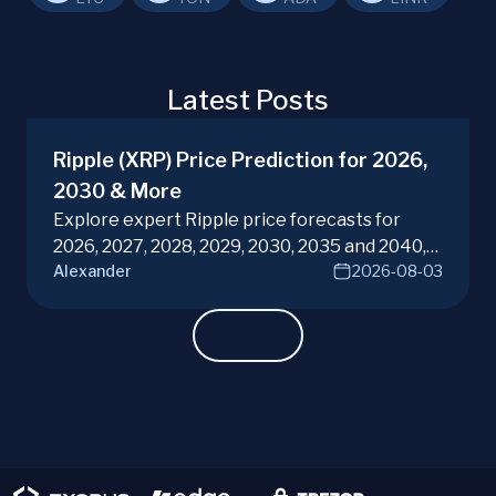
Latest Posts
Ripple (XRP) Price Prediction for 2026,
2030 & More
Explore expert Ripple price forecasts for
2026, 2027, 2028, 2029, 2030, 2035 and 2040,
Alexander
2026-08-03
diving into XRP potential in the evolving
cryptocurrency market. Make informed
investment decisions with ChangeHero!