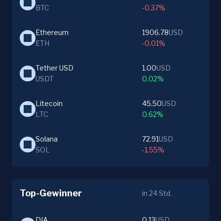
BTC
-0.37%
Ethereum
1906.78
USD
ETH
-0.01%
Tether USD
1.00
USD
USDT
0.02%
Litecoin
45.50
USD
LTC
0.62%
Solana
72.91
USD
SOL
-1.55%
Top-Gewinner
in 24 Std.
DIA
0.13
USD