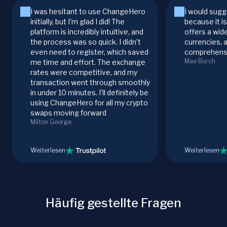
I was hesitant to use ChangeHero
I would sugg
initially, but I’m glad I did! The
because it i
platform is incredibly intuitive, and
offers a wid
the process was so quick. I didn’t
currencies, 
even need to register, which saved
comprehensi
Mae Burch
me time and effort. The exchange
rates were competitive, and my
transaction went through smoothly
in under 10 minutes. I’ll definitely be
using ChangeHero for all my crypto
swaps moving forward
Milton George
Weiterlesen
Weiterlesen
Häufig gestellte Fragen