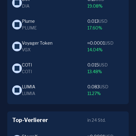
DIA
19.08%
Plume
0.013
USD
PLUME
17.60%
Voyager Token
≈0.0001
USD
VGX
14.04%
COTI
0.015
USD
COTI
13.48%
LUMIA
0.083
USD
LUMIA
11.27%
Top-Verlierer
in 24 Std.