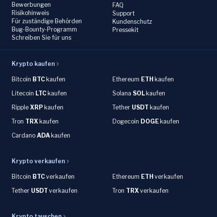
Bewerbungen
FAQ
Risikohinweis
Support
Für zuständige Behörden
Kundenschutz
Bug-Bounty-Programm
Pressekit
Schreiben Sie für uns
Krypto kaufen
Bitcoin
BTC
kaufen
Ethereum
ETH
kaufen
Litecoin
LTC
kaufen
Solana
SOL
kaufen
Ripple
XRP
kaufen
Tether
USDT
kaufen
Tron
TRX
kaufen
Dogecoin
DOGE
kaufen
Cardano
ADA
kaufen
Krypto verkaufen
Bitcoin
BTC
verkaufen
Ethereum
ETH
verkaufen
Tether
USDT
verkaufen
Tron
TRX
verkaufen
Krypto tauschen