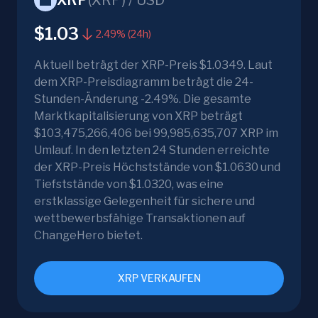
XRP
(
XRP
) /
USD
$1.03
2.49% (24h)
Aktuell beträgt der XRP-Preis $1.0349. Laut
dem XRP-Preisdiagramm beträgt die 24-
Stunden-Änderung -2.49%. Die gesamte
Marktkapitalisierung von XRP beträgt
$103,475,266,406 bei 99,985,635,707 XRP im
Umlauf. In den letzten 24 Stunden erreichte
der XRP-Preis Höchststände von $1.0630 und
Tiefststände von $1.0320, was eine
erstklassige Gelegenheit für sichere und
wettbewerbsfähige Transaktionen auf
ChangeHero bietet.
XRP VERKAUFEN