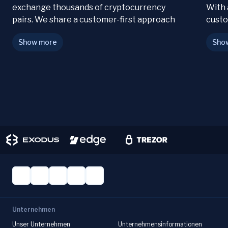
exchange thousands of cryptocurrency
With 
pairs. We share a customer-first approach
custo
and together have built an exchange
their
Show more
Sho
experience that is frictionless for
newcomers and crypto pros alike.
Unternehmen
Unser Unternehmen
Unternehmensinformationen