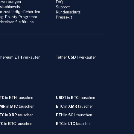
ewerbungen
FAQ
isikohinweis
Support
ür zuständige Behörden
Kundenschutz
ug-Bounty-Programm
Pressekit
chreiben Sie für uns
thereum
ETH
verkaufen
Tether
USDT
verkaufen
TC
in
ETH
tauschen
USDT
in
BTC
tauschen
MR
in
BTC
tauschen
BTC
in
XMR
tauschen
TC
in
XRP
tauschen
ETH
in
SOL
tauschen
TC
in
BTC
tauschen
BTC
in
LTC
tauschen