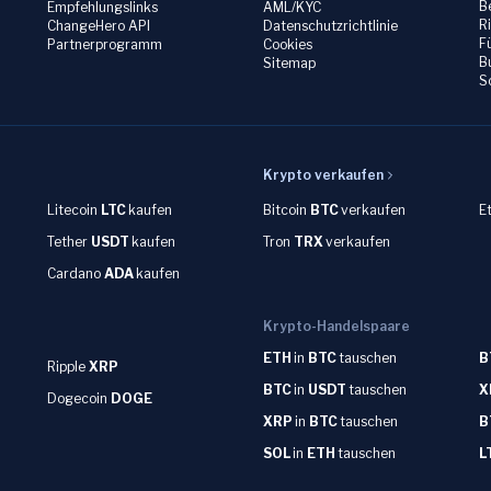
B
Empfehlungslinks
AML/KYC
R
ChangeHero API
Datenschutzrichtlinie
F
Partnerprogramm
Cookies
B
Sitemap
S
Krypto verkaufen
Litecoin
LTC
kaufen
Bitcoin
BTC
verkaufen
E
Tether
USDT
kaufen
Tron
TRX
verkaufen
Cardano
ADA
kaufen
Krypto-Handelspaare
ETH
in
BTC
tauschen
B
Ripple
XRP
BTC
in
USDT
tauschen
X
Dogecoin
DOGE
XRP
in
BTC
tauschen
B
SOL
in
ETH
tauschen
L