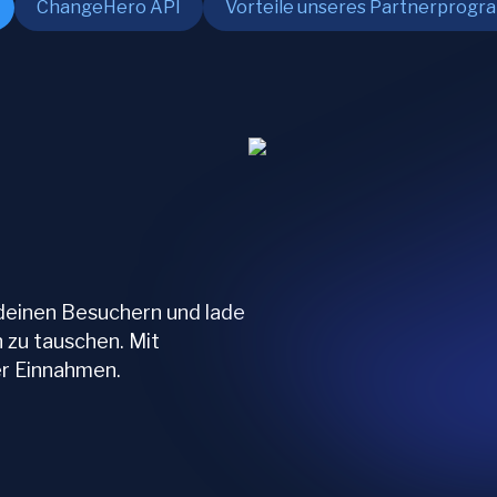
ChangeHero API
Vorteile unseres Partnerprog
 deinen Besuchern und lade
 zu tauschen. Mit
er Einnahmen.