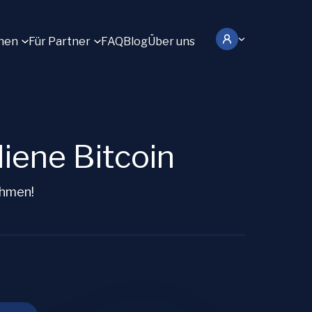
hen
Für Partner
FAQ
Blog
Über uns
ene Bitcoin
ahmen!