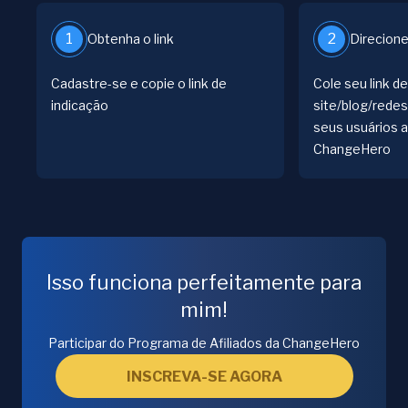
1
2
Obtenha o link
Direcione
Cadastre-se e copie o link de
Cole seu link d
indicação
site/blog/redes
seus usuários 
ChangeHero
Isso funciona perfeitamente para
mim!
Participar do Programa de Afiliados da ChangeHero
INSCREVA-SE AGORA