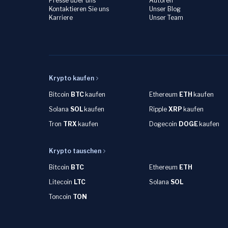
Presse über uns
Autoren
Kontaktieren Sie uns
Unser Blog
Karriere
Unser Team
Krypto kaufen
Bitcoin
BTC
kaufen
Ethereum
ETH
kaufen
Solana
SOL
kaufen
Ripple
XRP
kaufen
Tron
TRX
kaufen
Dogecoin
DOGE
kaufen
Krypto tauschen
Bitcoin
BTC
Ethereum
ETH
Litecoin
LTC
Solana
SOL
Toncoin
TON