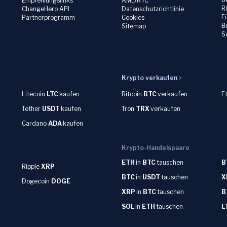
Empfehlungslinks
AML/KYC
R
ChangeHero API
Datenschutzrichtlinie
F
Partnerprogramm
Cookies
B
Sitemap
S
Krypto verkaufen
Litecoin
LTC
kaufen
Bitcoin
BTC
verkaufen
E
Tether
USDT
kaufen
Tron
TRX
verkaufen
Cardano
ADA
kaufen
Krypto-Handelspaare
ETH
in
BTC
tauschen
B
Ripple
XRP
BTC
in
USDT
tauschen
X
Dogecoin
DOGE
XRP
in
BTC
tauschen
B
SOL
in
ETH
tauschen
L