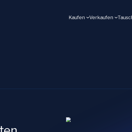
Kaufen
Verkaufen
Tausc
ten