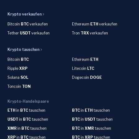
Krypto verkaufen
Bitcoin
BTC
verkaufen
Ethereum
ETH
verkaufen
Tether
USDT
verkaufen
Tron
TRX
verkaufen
Krypto tauschen
Bitcoin
BTC
Ethereum
ETH
Ripple
XRP
Litecoin
LTC
Solana
SOL
Dogecoin
DOGE
Toncoin
TON
Krypto-Handelspaare
ETH
in
BTC
tauschen
BTC
in
ETH
tauschen
USDT
in
BTC
tauschen
BTC
in
USDT
tauschen
XMR
in
BTC
tauschen
BTC
in
XMR
tauschen
XRP
in
BTC
tauschen
BTC
in
XRP
tauschen