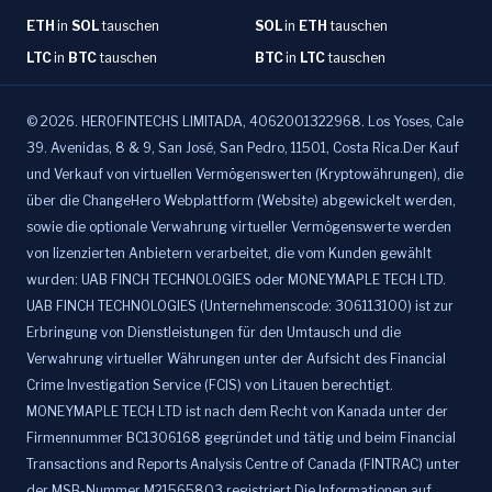
ETH
in
SOL
tauschen
SOL
in
ETH
tauschen
LTC
in
BTC
tauschen
BTC
in
LTC
tauschen
©
2026
.
HEROFINTECHS LIMITADA, 4062001322968. Los Yoses, Cale
39. Avenidas, 8 & 9, San José, San Pedro, 11501, Costa Rica.Der Kauf
und Verkauf von virtuellen Vermögenswerten (Kryptowährungen), die
über die ChangeHero Webplattform (Website) abgewickelt werden,
sowie die optionale Verwahrung virtueller Vermögenswerte werden
von lizenzierten Anbietern verarbeitet, die vom Kunden gewählt
wurden: UAB FINCH TECHNOLOGIES oder MONEYMAPLE TECH LTD.
UAB FINCH TECHNOLOGIES (Unternehmenscode: 306113100) ist zur
Erbringung von Dienstleistungen für den Umtausch und die
Verwahrung virtueller Währungen unter der Aufsicht des Financial
Crime Investigation Service (FCIS) von Litauen berechtigt.
MONEYMAPLE TECH LTD ist nach dem Recht von Kanada unter der
Firmennummer BC1306168 gegründet und tätig und beim Financial
Transactions and Reports Analysis Centre of Canada (FINTRAC) unter
der MSB-Nummer M21565803 registriert.Die Informationen auf