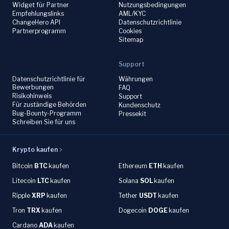
Widget für Partner
Nutzungsbedingungen
Empfehlungslinks
AML/KYC
ChangeHero API
Datenschutzrichtlinie
Partnerprogramm
Cookies
Sitemap
Support
Datenschutzrichtlinie für
Währungen
Bewerbungen
FAQ
Risikohinweis
Support
Für zuständige Behörden
Kundenschutz
Bug-Bounty-Programm
Pressekit
Schreiben Sie für uns
Krypto kaufen
Bitcoin
BTC
kaufen
Ethereum
ETH
kaufen
Litecoin
LTC
kaufen
Solana
SOL
kaufen
Ripple
XRP
kaufen
Tether
USDT
kaufen
Tron
TRX
kaufen
Dogecoin
DOGE
kaufen
Cardano
ADA
kaufen