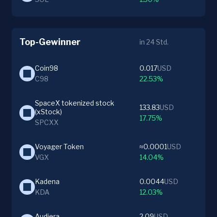
Top-Gewinner
in 24 Std.
Coin98
0.017
USD
C98
22.53%
SpaceX tokenized stock 
133.83
USD
(xStock)
17.75%
SPCXX
Voyager Token
≈0.0001
USD
VGX
14.04%
Kadena
0.0044
USD
KDA
12.03%
Audiera
2.09
USD