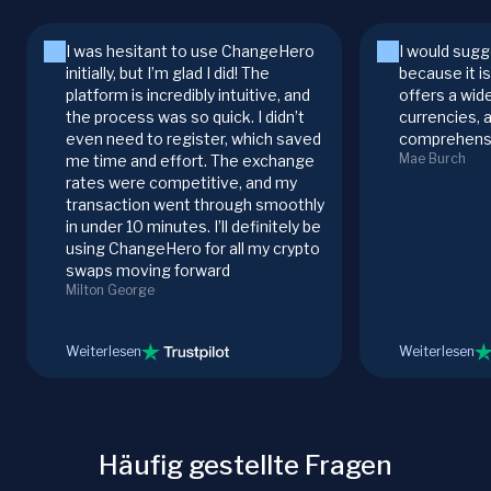
I was hesitant to use ChangeHero
I would sugg
initially, but I’m glad I did! The
because it i
platform is incredibly intuitive, and
offers a wid
the process was so quick. I didn’t
currencies, 
even need to register, which saved
comprehensi
Mae Burch
me time and effort. The exchange
rates were competitive, and my
transaction went through smoothly
in under 10 minutes. I’ll definitely be
using ChangeHero for all my crypto
swaps moving forward
Milton George
Weiterlesen
Weiterlesen
Häufig gestellte Fragen