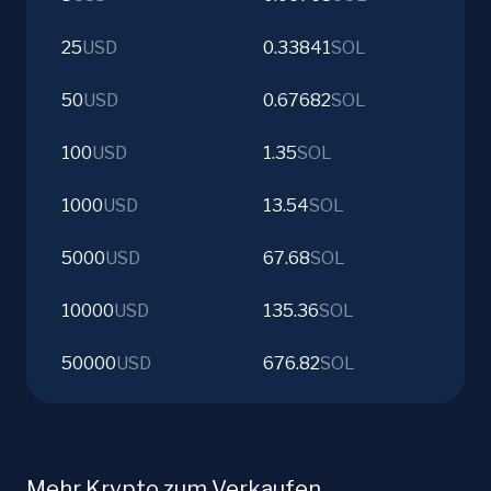
25
USD
0.33841
SOL
50
USD
0.67682
SOL
100
USD
1.35
SOL
1000
USD
13.54
SOL
5000
USD
67.68
SOL
10000
USD
135.36
SOL
50000
USD
676.82
SOL
Mehr Krypto zum Verkaufen