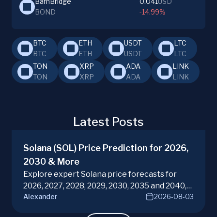
BarnBridge
0.041
USD
BOND
-14.99%
BTC
ETH
USDT
LTC
BTC
ETH
USDT
LTC
TON
XRP
ADA
LINK
TON
XRP
ADA
LINK
Latest Posts
Solana (SOL) Price Prediction for 2026,
2030 & More
Explore expert Solana price forecasts for
2026, 2027, 2028, 2029, 2030, 2035 and 2040,
Alexander
2026-08-03
diving into SOL potential in the evolving
cryptocurrency market. Make informed