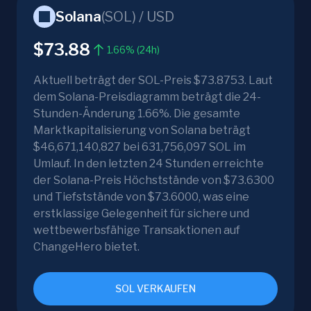
Solana
(
SOL
) /
USD
$73.88
1.66% (24h)
Aktuell beträgt der SOL-Preis $73.8753. Laut
dem Solana-Preisdiagramm beträgt die 24-
Stunden-Änderung 1.66%. Die gesamte
Marktkapitalisierung von Solana beträgt
$46,671,140,827 bei 631,756,097 SOL im
Umlauf. In den letzten 24 Stunden erreichte
der Solana-Preis Höchststände von $73.6300
und Tiefststände von $73.6000, was eine
erstklassige Gelegenheit für sichere und
wettbewerbsfähige Transaktionen auf
ChangeHero bietet.
SOL VERKAUFEN