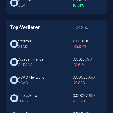
BEAT
10.14%
Top-Verlierer
in 24 Std.
StormX
≈0.0001
USD
STMX
-35.97%
Alpaca Finance
0.0016
USD
ALPACA
-31.61%
XCAD Network
0.00033
USD
XCAD
-21.89%
LooksRare
0.00027
USD
LOOKS
-18.97%