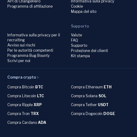
API di ChangeHero
Informativa sulla privacy
Programma di affiliazione
Cookie
Mappa del sito
Supporto
Informativa sulla privacy per il
Valute
recruiting
FAQ
Avviso sui rischi
Supporto
Per le autorità competenti
Protezione dei clienti
Programma Bug Bounty
Kit stampa
Scrivi per noi
Compra crypto
Compra Bitcoin
BTC
Compra Ethereum
ETH
Compra Litecoin
LTC
Compra Solana
SOL
Compra Ripple
XRP
Compra Tether
USDT
Compra Tron
TRX
Compra Dogecoin
DOGE
Compra Cardano
ADA