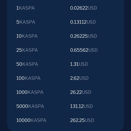
1
KASPA
0.02622
USD
5
KASPA
0.13112
USD
10
KASPA
0.26225
USD
25
KASPA
0.65562
USD
50
KASPA
1.31
USD
100
KASPA
2.62
USD
1000
KASPA
26.22
USD
5000
KASPA
131.12
USD
10000
KASPA
262.25
USD