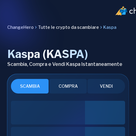
ChangeHero
Tutte le crypto da scambiare
Kaspa
Kaspa (KASPA)
Scambia, Compra e Vendi Kaspa Istantaneamente
SCAMBIA
COMPRA
VENDI