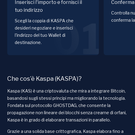
Inserisci l'importo e fornisci il
Conferma 
tuo indirizzo
Controlla nu
01
conferma la
Scegli la coppia di KASPA che
desideri negoziare e inserisci
l'indirizzo del tuo Wallet di
destinazione.
Che cos’è Kaspa (KASPA)?
Kaspa (KAS) è una criptovaluta che mira a integrare Bitcoin,
basandosi sugli stessi principi ma migliorando la tecnologia.
Fondata sul protocollo GHOSTDAG, che consente la
propagazione non lineare dei blocchi senza crearne di orfani,
Kaspa è in grado di elaborare transazioni in parallelo.
Grazie a una solida base crittografica, Kaspa elabora fino a