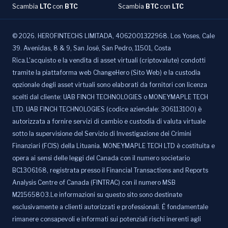
Scambia
LTC
con
BTC
Scambia
BTC
con
LTC
©
2026
.
HEROFINTECHS LIMITADA, 4062001322968. Los Yoses, Cale
39. Avenidas, 8 & 9, San José, San Pedro, 11501, Costa
Rica.L'acquisto e la vendita di asset virtuali (criptovalute) condotti
tramite la piattaforma web ChangeHero (Sito Web) e la custodia
opzionale degli asset virtuali sono elaborati da fornitori con licenza
scelti dal cliente: UAB FINCH TECHNOLOGIES o MONEYMAPLE TECH
LTD. UAB FINCH TECHNOLOGIES (codice aziendale: 306113100) è
autorizzata a fornire servizi di cambio e custodia di valuta virtuale
sotto la supervisione del Servizio di Investigazione dei Crimini
Finanziari (FCIS) della Lituania. MONEYMAPLE TECH LTD è costituita e
opera ai sensi delle leggi del Canada con il numero societario
BC1306168, registrata presso il Financial Transactions and Reports
Analysis Centre of Canada (FINTRAC) con il numero MSB
M21565803.Le informazioni su questo sito sono destinate
esclusivamente a clienti autorizzati e professionali. È fondamentale
rimanere consapevoli e informati sui potenziali rischi inerenti agli