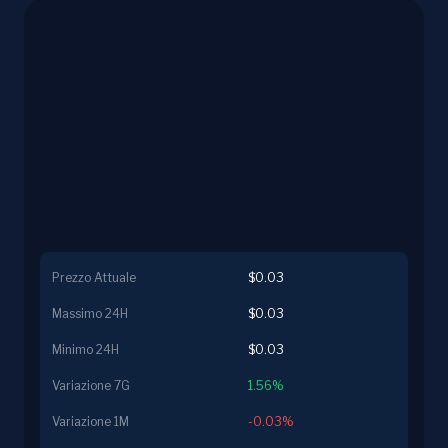
Prezzo Attuale
$0.03
Massimo 24H
$0.03
Minimo 24H
$0.03
Variazione 7G
1.56%
Variazione 1M
-0.03%