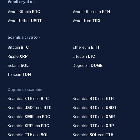
Vendi crypto
Vendi Bitcoin
BTC
Vendi Ethereum
ETH
Vendi Tether
USDT
Vendi Tron
TRX
Scambia crypto
Bitcoin
BTC
Ethereum
ETH
Ripple
XRP
Litecoin
LTC
Solana
SOL
Dogecoin
DOGE
Toncoin
TON
Coppie di scambio
Scambia
ETH
con
BTC
Scambia
BTC
con
ETH
Scambia
USDT
con
BTC
Scambia
BTC
con
USDT
Scambia
XMR
con
BTC
Scambia
BTC
con
XMR
Scambia
XRP
con
BTC
Scambia
BTC
con
XRP
Scambia
ETH
con
SOL
Scambia
SOL
con
ETH