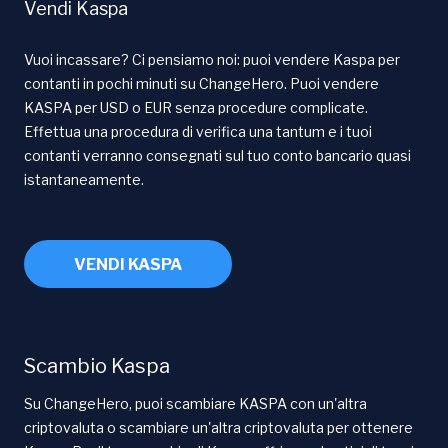
Vendi Kaspa
Vuoi incassare? Ci pensiamo noi: puoi vendere Kaspa per
contanti in pochi minuti su ChangeHero. Puoi vendere
KASPA per USD o EUR senza procedure complicate.
Effettua una procedura di verifica una tantum e i tuoi
contanti verranno consegnati sul tuo conto bancario quasi
istantaneamente.
VENDI KASPA
Scambio Kaspa
Su ChangeHero, puoi scambiare KASPA con un'altra
criptovaluta o scambiare un'altra criptovaluta per ottenere