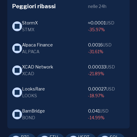
Peggiori ribassi
nelle 24h
StormX
≈0.0001
USD
STMX
-35.97%
Alpaca Finance
0.0016
USD
ALPACA
-31.61%
XCAD Network
0.00033
USD
XCAD
-21.89%
LooksRare
0.00027
USD
LOOKS
-18.97%
BarnBridge
0.041
USD
BOND
-14.99%