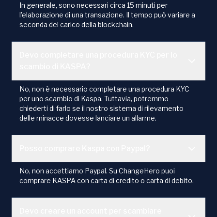
In generale, sono necessari circa 15 minuti per
l'elaborazione di una transazione. Il tempo può variare a
seconda del carico della blockchain.
Devo completare una procedura KYC per lo
scambio di KASPA?
No, non è necessario completare una procedura KYC
per uno scambio di Kaspa. Tuttavia, potremmo
chiederti di farlo se il nostro sistema di rilevamento
delle minacce dovesse lanciare un allarme.
Posso comprare Kaspa con Paypal?
No, non accettiamo Paypal. Su ChangeHero puoi
comprare KASPA con carta di credito o carta di debito.
Devo creare un account per scambiare