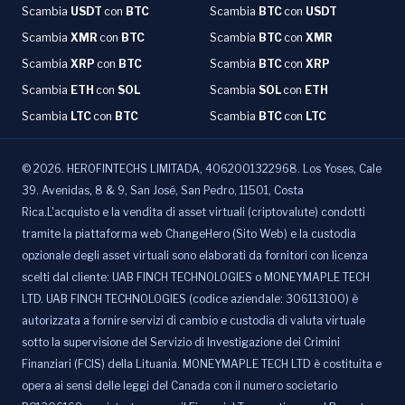
Scambia
USDT
con
BTC
Scambia
BTC
con
USDT
Scambia
XMR
con
BTC
Scambia
BTC
con
XMR
Scambia
XRP
con
BTC
Scambia
BTC
con
XRP
Scambia
ETH
con
SOL
Scambia
SOL
con
ETH
Scambia
LTC
con
BTC
Scambia
BTC
con
LTC
©
2026
.
HEROFINTECHS LIMITADA, 4062001322968. Los Yoses, Cale
39. Avenidas, 8 & 9, San José, San Pedro, 11501, Costa
Rica.L'acquisto e la vendita di asset virtuali (criptovalute) condotti
tramite la piattaforma web ChangeHero (Sito Web) e la custodia
opzionale degli asset virtuali sono elaborati da fornitori con licenza
scelti dal cliente: UAB FINCH TECHNOLOGIES o MONEYMAPLE TECH
LTD. UAB FINCH TECHNOLOGIES (codice aziendale: 306113100) è
autorizzata a fornire servizi di cambio e custodia di valuta virtuale
sotto la supervisione del Servizio di Investigazione dei Crimini
Finanziari (FCIS) della Lituania. MONEYMAPLE TECH LTD è costituita e
opera ai sensi delle leggi del Canada con il numero societario