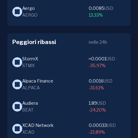
Aergo
0.0085
USD
AERGO
13.33%
Peggiori ribassi
nelle 24h
StormX
≈0.0001
USD
STMX
-35.97%
Alpaca Finance
0.0016
USD
ALPACA
-31.61%
Audiera
1.89
USD
BEAT
-24.20%
XCAD Network
0.00033
USD
XCAD
-21.89%