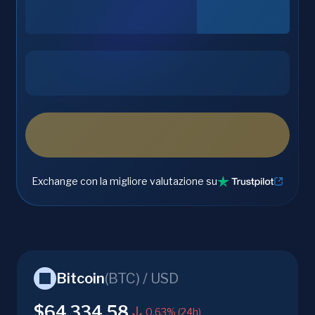
Exchange con la migliore valutazione su
Bitcoin
(
BTC
) /
USD
$64,334.58
0.63% (24h)