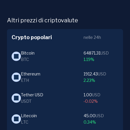
Altri prezzi di criptovalute
Crypto popolari
nelle 24h
Bitcoin
64871.31
USD
BTC
1.19%
Ethereum
1912.43
USD
ETH
2.23%
Tether USD
1.00
USD
USDT
-0.02%
Litecoin
45.00
USD
LTC
0.34%