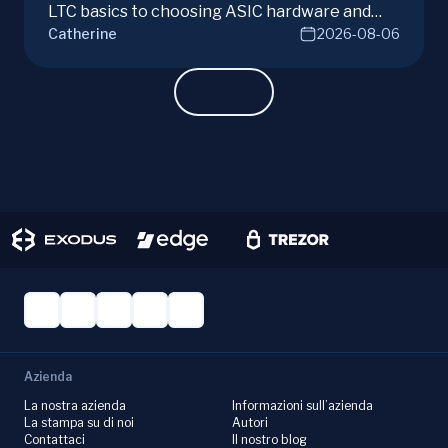
LTC basics to choosing ASIC hardware and
Catherine
2026-08-06
joining mining pools. Optimize your Litecoin
mining for maximum profit today.
Azienda
La nostra azienda
Informazioni sull’azienda
La stampa su di noi
Autori
Contattaci
Il nostro blog