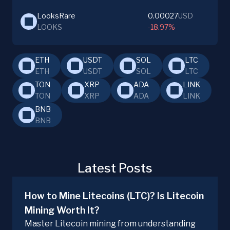
LooksRare
0.00027
USD
LOOKS
-18.97%
ETH
USDT
SOL
LTC
ETH
USDT
SOL
LTC
TON
XRP
ADA
LINK
TON
XRP
ADA
LINK
BNB
BNB
Latest Posts
How to Mine Litecoins (LTC)? Is Litecoin
Mining Worth It?
Master Litecoin mining from understanding