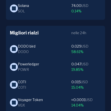
Solana
74.00
USD
SOL
0.14%
Migliori rialzi
nelle 24h
DODO bird
0.029
USD
DODO
58.61%
Powerledger
0.047
USD
POWR
19.85%
COTI
0.015
USD
COTI
15.04%
Voyager Token
≈0.0001
USD
VGX
14.04%