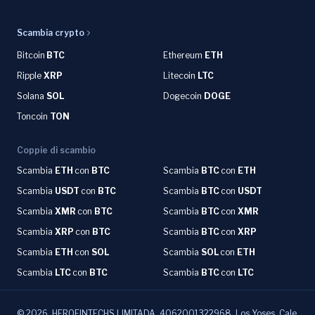
Scambia crypto
Bitcoin
BTC
Ethereum
ETH
Ripple
XRP
Litecoin
LTC
Solana
SOL
Dogecoin
DOGE
Toncoin
TON
Coppie di scambio
Scambia
ETH
con
BTC
Scambia
BTC
con
ETH
Scambia
USDT
con
BTC
Scambia
BTC
con
USDT
Scambia
XMR
con
BTC
Scambia
BTC
con
XMR
Scambia
XRP
con
BTC
Scambia
BTC
con
XRP
Scambia
ETH
con
SOL
Scambia
SOL
con
ETH
Scambia
LTC
con
BTC
Scambia
BTC
con
LTC
©
2026
.
HEROFINTECHS LIMITADA, 4062001322968. Los Yoses, Cale