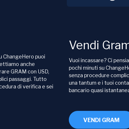
Vendi Gra
Su ChangeHero puoi
Vuoi incassare? Ci pensi
cettiamo anche
pochi minuti su Change
prare GRAM con USD,
senza procedure complica
lici passaggi. Tutto
una tantum e i tuoi cont
edura di verifica e sei
bancario quasi istantan
VENDI GRAM