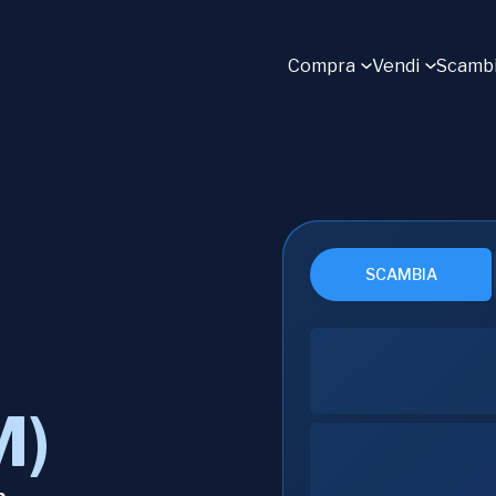
Compra
Vendi
Scamb
SCAMBIA
M)