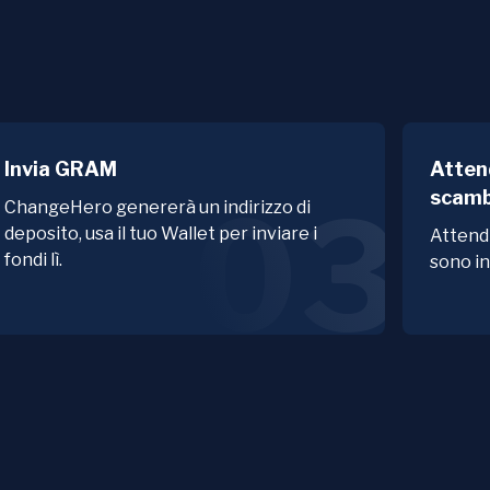
Invia GRAM
Atten
scamb
03
ChangeHero genererà un indirizzo di
deposito, usa il tuo Wallet per inviare i
Attendi
fondi lì.
sono in