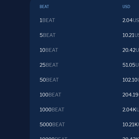
BEAT
USD
1
BEAT
2.04
U
5
BEAT
10.21
U
10
BEAT
20.42
U
25
BEAT
51.05
U
50
BEAT
102.10
100
BEAT
204.19
1000
BEAT
2.04K
5000
BEAT
10.21K