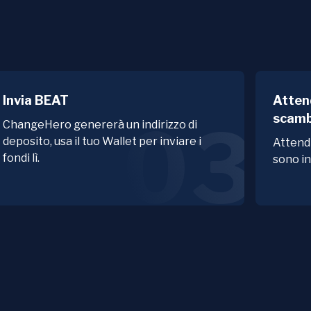
Invia BEAT
Atten
scamb
03
ChangeHero genererà un indirizzo di
deposito, usa il tuo Wallet per inviare i
Attendi
fondi lì.
sono in