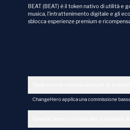
BEAT (BEAT) è il token nativo di utilità 
musica, l'intrattenimento digitale e gli eco
sblocca esperienze premium e ricompensa i
Quali sono le commissioni per lo scambi
ChangeHero applica una commissione bassa d
Quanto tempo ci vuole per scambiare A