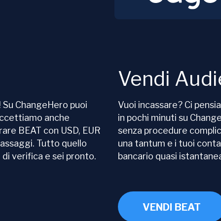
Vendi Audi
a! Su ChangeHero puoi
Vuoi incassare? Ci pensi
 accettiamo anche
in pochi minuti su Chan
prare BEAT con USD, EUR
senza procedure complica
passaggi. Tutto quello
una tantum e i tuoi cont
i verifica e sei pronto.
bancario quasi istantan
VENDI BEAT