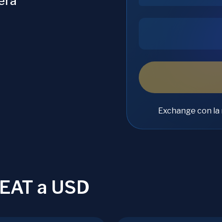
era
Exchange con la 
BEAT a USD