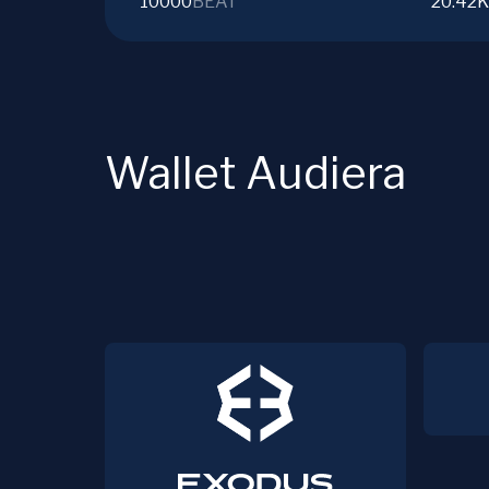
10000
BEAT
20.42K
Wallet Audiera