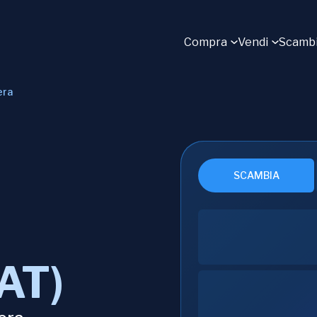
Compra
Vendi
Scamb
era
SCAMBIA
AT)