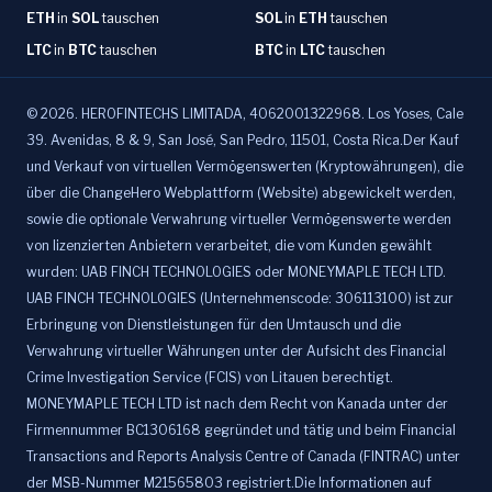
ETH
in
SOL
tauschen
SOL
in
ETH
tauschen
LTC
in
BTC
tauschen
BTC
in
LTC
tauschen
©
2026
.
HEROFINTECHS LIMITADA, 4062001322968. Los Yoses, Cale
39. Avenidas, 8 & 9, San José, San Pedro, 11501, Costa Rica.Der Kauf
und Verkauf von virtuellen Vermögenswerten (Kryptowährungen), die
über die ChangeHero Webplattform (Website) abgewickelt werden,
sowie die optionale Verwahrung virtueller Vermögenswerte werden
von lizenzierten Anbietern verarbeitet, die vom Kunden gewählt
wurden: UAB FINCH TECHNOLOGIES oder MONEYMAPLE TECH LTD.
UAB FINCH TECHNOLOGIES (Unternehmenscode: 306113100) ist zur
Erbringung von Dienstleistungen für den Umtausch und die
Verwahrung virtueller Währungen unter der Aufsicht des Financial
Crime Investigation Service (FCIS) von Litauen berechtigt.
MONEYMAPLE TECH LTD ist nach dem Recht von Kanada unter der
Firmennummer BC1306168 gegründet und tätig und beim Financial
Transactions and Reports Analysis Centre of Canada (FINTRAC) unter
der MSB-Nummer M21565803 registriert.Die Informationen auf