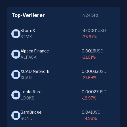
Top-Verlierer
in 24 Std.
StormX
≈0.0001
USD
STMX
-35.97%
Alpaca Finance
0.0016
USD
ALPACA
-31.61%
XCAD Network
0.00033
USD
XCAD
-21.89%
LooksRare
0.00027
USD
LOOKS
-18.97%
BarnBridge
0.041
USD
BOND
-14.99%