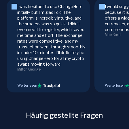
I was hesitant to use ChangeHero
I would sugg
initially, but I’m glad I did! The
because it i
platform is incredibly intuitive, and
offers a wid
the process was so quick. I didn’t
currencies, 
even need to register, which saved
comprehensi
Mae Burch
me time and effort. The exchange
rates were competitive, and my
transaction went through smoothly
in under 10 minutes. I’ll definitely be
using ChangeHero for all my crypto
swaps moving forward
Milton George
Weiterlesen
Weiterlesen
Häufig gestellte Fragen