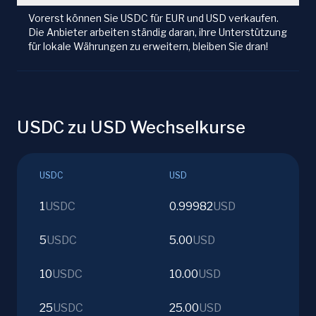
Vorerst können Sie USDC für EUR und USD verkaufen.
Die Anbieter arbeiten ständig daran, ihre Unterstützung
für lokale Währungen zu erweitern, bleiben Sie dran!
USDC zu USD Wechselkurse
USDC
USD
1
USDC
0.99982
USD
5
USDC
5.00
USD
10
USDC
10.00
USD
25
USDC
25.00
USD