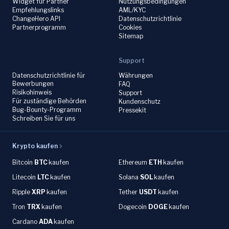
Widget für Partner
Nutzungsbedingungen
Empfehlungslinks
AML/KYC
ChangeHero API
Datenschutzrichtlinie
Partnerprogramm
Cookies
Sitemap
Support
Datenschutzrichtlinie für
Währungen
Bewerbungen
FAQ
Risikohinweis
Support
Für zuständige Behörden
Kundenschutz
Bug-Bounty-Programm
Pressekit
Schreiben Sie für uns
Krypto kaufen
Bitcoin
BTC
kaufen
Ethereum
ETH
kaufen
Litecoin
LTC
kaufen
Solana
SOL
kaufen
Ripple
XRP
kaufen
Tether
USDT
kaufen
Tron
TRX
kaufen
Dogecoin
DOGE
kaufen
Cardano
ADA
kaufen