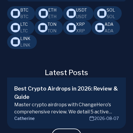
BTC
ETH
USDT
SOL
BTC
ETH
USDT
SOL
LTC
TON
XRP
ADA
LTC
TON
XRP
ADA
LINK
LINK
Latest Posts
Best Crypto Airdrops in 2026: Review &
Guide
Master crypto airdrops with ChangeHero's
comprehensive review. We detail 5 active
Catherine
2026-08-07
campaigns, risks, benefits, and a vital checklist
for discerning real opportunities from scams.