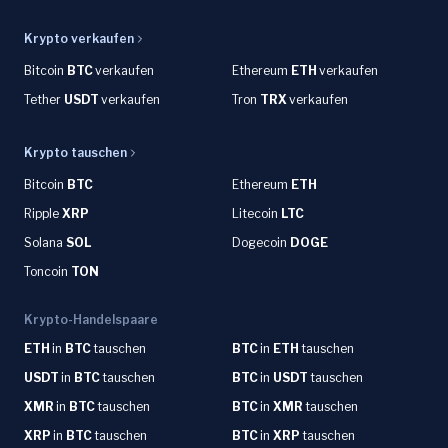
Krypto verkaufen
Bitcoin
BTC
verkaufen
Ethereum
ETH
verkaufen
Tether
USDT
verkaufen
Tron
TRX
verkaufen
Krypto tauschen
Bitcoin
BTC
Ethereum
ETH
Ripple
XRP
Litecoin
LTC
Solana
SOL
Dogecoin
DOGE
Toncoin
TON
Krypto-Handelspaare
ETH
in
BTC
tauschen
BTC
in
ETH
tauschen
USDT
in
BTC
tauschen
BTC
in
USDT
tauschen
XMR
in
BTC
tauschen
BTC
in
XMR
tauschen
XRP
in
BTC
tauschen
BTC
in
XRP
tauschen