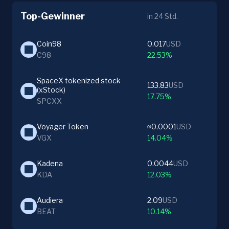
Top-Gewinner
in 24 Std.
Coin98
0.017
USD
C98
22.53%
SpaceX tokenized stock 
133.83
USD
(xStock)
17.75%
SPCXX
Voyager Token
≈0.0001
USD
VGX
14.04%
Kadena
0.0044
USD
KDA
12.03%
Audiera
2.09
USD
BEAT
10.14%