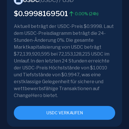
USDC
(
USDC
) /
USD
$0.9998169501
0.00% (24h)
Aktuell beträgt der USDC-Preis $0.9998. Laut
dem USDC-Preisdiagramm beträgt die 24-
Stunden-Änderung 0%. Die gesamte
Marktkapitalisierung von USDC beträgt
$72,139,920,595 bei 72,153,128,215 USDC im
Umlauf. In den letzten 24 Stunden erreichte
der USDC-Preis Höchststände von $1.0010
und Tiefststände von $0.9947, was eine
erstklassige Gelegenheit für sichere und
wettbewerbsfähige Transaktionen auf
ChangeHero bietet.
USDC VERKAUFEN