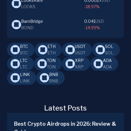
LooksRare
0.00027
USD
LOOKS
-18.97%
BarnBridge
0.041
USD
BOND
-14.99%
BTC
ETH
USDT
SOL
BTC
ETH
USDT
SOL
LTC
TON
XRP
ADA
LTC
TON
XRP
ADA
LINK
BNB
LINK
BNB
Latest Posts
Best Crypto Airdrops in 2026: Review &