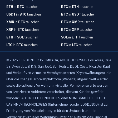
ETH
in
BTC
tauschen
BTC
in
ETH
tauschen
USDT
in
BTC
tauschen
BTC
in
USDT
tauschen
XMR
in
BTC
tauschen
BTC
in
XMR
tauschen
XRP
in
BTC
tauschen
BTC
in
XRP
tauschen
ETH
in
SOL
tauschen
SOL
in
ETH
tauschen
LTC
in
BTC
tauschen
BTC
in
LTC
tauschen
©
2026
.
HEROFINTECHS LIMITADA, 4062001322968. Los Yoses, Cale
39. Avenidas, 8 & 9, San José, San Pedro, 11501, Costa Rica.Der Kauf
und Verkauf von virtuellen Vermögenswerten (Kryptowährungen), die
über die ChangeHero Webplattform (Website) abgewickelt werden,
sowie die optionale Verwahrung virtueller Vermögenswerte werden
von lizenzierten Anbietern verarbeitet, die vom Kunden gewählt
wurden: UAB FINCH TECHNOLOGIES oder MONEYMAPLE TECH LTD.
UAB FINCH TECHNOLOGIES (Unternehmenscode: 306113100) ist zur
Erbringung von Dienstleistungen für den Umtausch und die
Verwahrung virtueller Währungen unter der Aufsicht des Financial