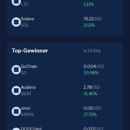
LTC
1.21%
Solana
76.21
USD
SOL
3.51%
Top-Gewinner
in 24 Std.
GoChain
0.004
USD
GO
59.98%
Audiera
2.78
USD
BEAT
31.46%
siren
0.06
USD
SIREN
17.72%
DODO bird
0.022
USD