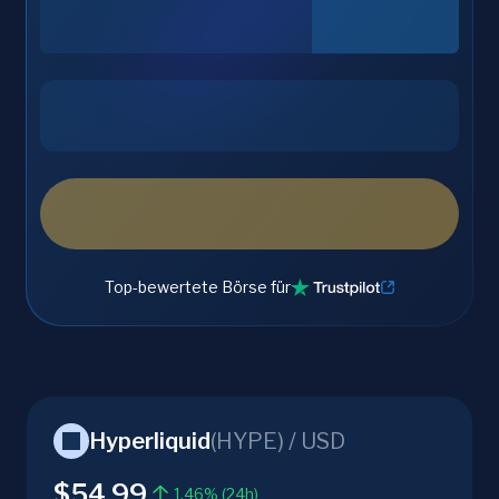
Top-bewertete Börse für
Hyperliquid
(
HYPE
) /
USD
$54.99
1.46% (24h)