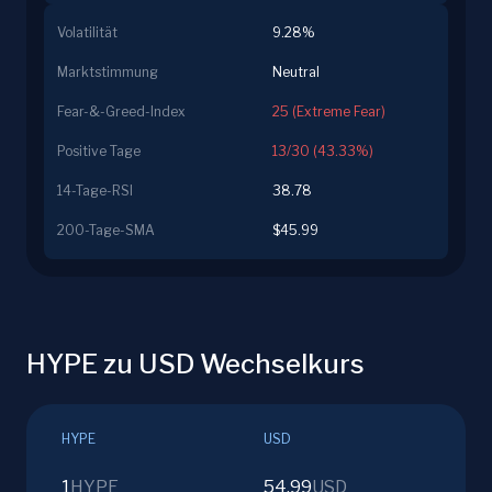
Volatilität
9.28%
Marktstimmung
Neutral
Fear-&-Greed-Index
25 (Extreme Fear)
Positive Tage
13/30 (43.33%)
14-Tage-RSI
38.78
200-Tage-SMA
$45.99
HYPE zu USD Wechselkurs
HYPE
USD
1
HYPE
54.99
USD