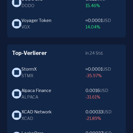
DODO
15.46%
Voyager Token
≈0.0001
USD
VGX
14.04%
Top-Verlierer
in 24 Std.
StormX
≈0.0001
USD
STMX
-35.97%
Alpaca Finance
0.0016
USD
ALPACA
-31.61%
XCAD Network
0.00033
USD
XCAD
-21.89%