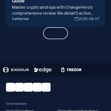
Guide
Master crypto airdrops with ChangeHero's
comprehensive review. We detail 5 active
Catherine
2026-08-07
campaigns, risks, benefits, and a vital checklist
for discerning real opportunities from scams.
Learn more.
Unternehmen
Unser Unternehmen
Unternehmensinformationen