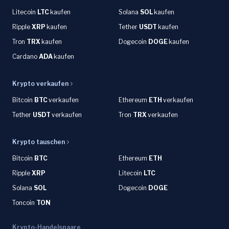
Litecoin
LTC
kaufen
Solana
SOL
kaufen
Ripple
XRP
kaufen
Tether
USDT
kaufen
Tron
TRX
kaufen
Dogecoin
DOGE
kaufen
Cardano
ADA
kaufen
Krypto verkaufen
Bitcoin
BTC
verkaufen
Ethereum
ETH
verkaufen
Tether
USDT
verkaufen
Tron
TRX
verkaufen
Krypto tauschen
Bitcoin
BTC
Ethereum
ETH
Ripple
XRP
Litecoin
LTC
Solana
SOL
Dogecoin
DOGE
Toncoin
TON
Krypto-Handelspaare