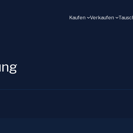
Kaufen
Verkaufen
Tausc
ung