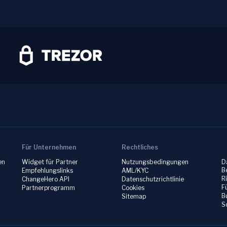
Für Unternehmen
Rechtliches
en
Widget für Partner
Nutzungsbedingungen
D
B
Empfehlungslinks
AML/KYC
R
ChangeHero API
Datenschutzrichtlinie
F
Partnerprogramm
Cookies
B
Sitemap
S