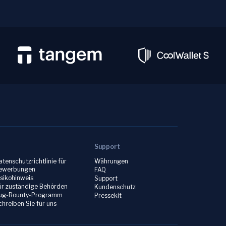
Support
atenschutzrichtlinie für
Währungen
ewerbungen
FAQ
isikohinweis
Support
ür zuständige Behörden
Kundenschutz
ug-Bounty-Programm
Pressekit
chreiben Sie für uns