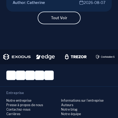
Author:
Catherine
2026-08-07
campaigns, risks, benefits, and a vital checklist
for discerning real opportunities from scams.
Learn more.
Tout Voir
Entreprise
Notre entreprise
Informations sur l’entreprise
Presse à propos de nous
Auteurs
Contactez-nous
Notre blog
Carrières
Notre équipe