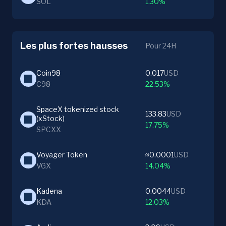
SOL
1.30%
Les plus fortes hausses
Pour 24H
Coin98
0.017
USD
C98
22.53%
SpaceX tokenized stock 
133.83
USD
(xStock)
17.75%
SPCXX
Voyager Token
≈0.0001
USD
VGX
14.04%
Kadena
0.0044
USD
KDA
12.03%