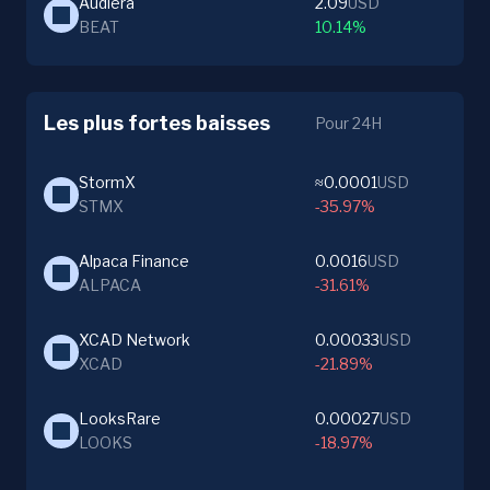
Audiera
2.09
USD
BEAT
10.14%
Les plus fortes baisses
Pour 24H
StormX
≈0.0001
USD
STMX
-35.97%
Alpaca Finance
0.0016
USD
ALPACA
-31.61%
XCAD Network
0.00033
USD
XCAD
-21.89%
LooksRare
0.00027
USD
LOOKS
-18.97%