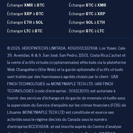
Échanger
XMR
à
BTC
Échanger
BTC
à
XMR
Échanger
XRP
à
BTC
Échanger
BTC
à
XRP
Échanger
ETH
à
SOL
Échanger
SOL
à
ETH
Échanger
LTC
à
BTC
Échanger
BTC
à
LTC
©
2026
.
HEROFINTECHS LIMITADA, 4062001322968. Los Yoses, Cale
39. Avenidas, 8 & 9, San José, San Pedro, 11501, Costa Rica.L'achat et
la vente d'actifs virtuels (cryptomonnaies) effectués via la plateforme
Web ChangeHero (Site Web) et la garde optionnelle d'actifs virtuels
sont traités par des fournisseurs agréés choisis par le client : UAB
FINCH TECHNOLOGIES ou MONEYMAPLE TECH LTD. UAB FINCH
TECHNOLOGIES (code d'entreprise : 306113100) est autorisée à
fournir des services d'échange et de garde de monnaie virtuelle sous
la supervision du Service d'enquête sur les crimes financiers (FCIS) de
Lituanie. MONEYMAPLE TECH LTD est constituée et exerce ses
activités sous le régime des lois du Canada sous le numéro
d'entreprise BC1306168, et est inscrite auprès du Centre d'analyse