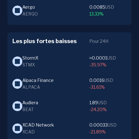
Aergo
0.0085
USD
AERGO
13.33%
Les plus fortes baisses
Pour 24H
StormX
≈0.0001
USD
STMX
-35.97%
Alpaca Finance
0.0016
USD
ALPACA
-31.61%
Audiera
1.89
USD
BEAT
-24.20%
XCAD Network
0.00033
USD
XCAD
-21.89%