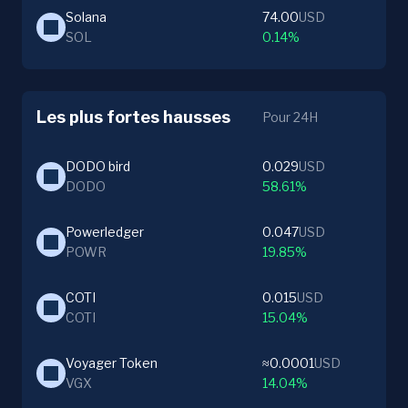
Solana
74.00
USD
SOL
0.14%
Les plus fortes hausses
Pour 24H
DODO bird
0.029
USD
DODO
58.61%
Powerledger
0.047
USD
POWR
19.85%
COTI
0.015
USD
COTI
15.04%
Voyager Token
≈0.0001
USD
VGX
14.04%