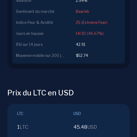
Volatilité
2.54%
Sentiment du marché
Bearish
Indice Peur & Avidité
25 (Extreme Fear)
Jours en hausse
14/30 (46.67%)
RSI sur 14 jours
42.91
Moyenne mobile sur 200 jours
$52.74
Prix du LTC en USD
LTC
USD
1
LTC
45.48
USD