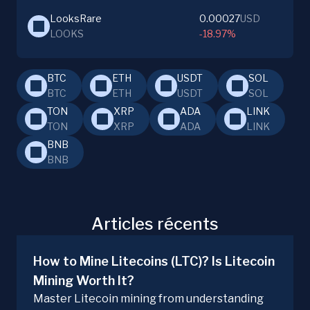
LooksRare
0.00027
USD
LOOKS
-18.97%
BTC
ETH
USDT
SOL
BTC
ETH
USDT
SOL
TON
XRP
ADA
LINK
TON
XRP
ADA
LINK
BNB
BNB
Articles récents
How to Mine Litecoins (LTC)? Is Litecoin
Mining Worth It?
Master Litecoin mining from understanding