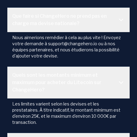
Que faire si ChangeHero ne prend pas en
charge ma devise nationale?
Nous aimerions remédier à cela au plus vite ! Envoyez
votre demande à support@changehero.io ou à nos
équipes partenaires, et nous étudierons la possibilité
d'ajouter votre devise.
Quels sont les montants minimum et
maximum pour acheter du Litecoin sur
ChangeHero?
Les limites varient selon les devises et les
prestataires. À titre indicatif, le montant minimum est
d'environ 25€, et le maximum d'environ 10 000€ par
transaction.