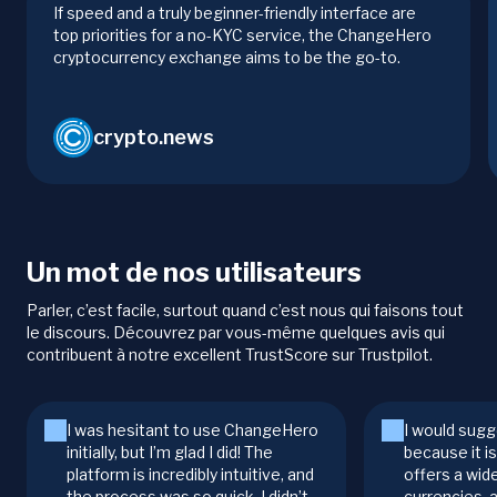
If speed and a truly beginner-friendly interface are
top priorities for a no-KYC service, the ChangeHero
cryptocurrency exchange aims to be the go-to.
crypto.news
Un mot de nos utilisateurs
Parler, c’est facile, surtout quand c’est nous qui faisons tout
le discours. Découvrez par vous-même quelques avis qui
contribuent à notre excellent TrustScore sur Trustpilot.
I was hesitant to use ChangeHero
I would sugg
initially, but I’m glad I did! The
because it i
platform is incredibly intuitive, and
offers a wid
the process was so quick. I didn’t
currencies, 