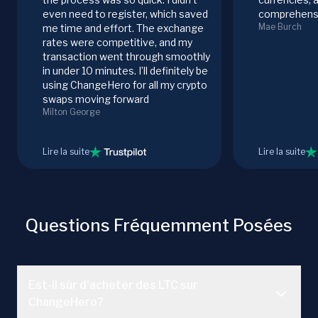
even need to register, which saved
comprehensi
Mae Burch
me time and effort. The exchange
rates were competitive, and my
transaction went through smoothly
in under 10 minutes. I’ll definitely be
using ChangeHero for all my crypto
swaps moving forward
Milton George
Lire la suite
Lire la suite
Questions Fréquemment Posées
Est-il sûr d'acheter des LTC sur
ChangeHero?