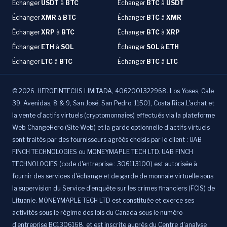
Échanger
USDT
à
BTC
Échanger
BTC
à
USDT
Échanger
XMR
à
BTC
Échanger
BTC
à
XMR
Échanger
XRP
à
BTC
Échanger
BTC
à
XRP
Échanger
ETH
à
SOL
Échanger
SOL
à
ETH
Échanger
LTC
à
BTC
Échanger
BTC
à
LTC
©
2026
.
HEROFINTECHS LIMITADA, 4062001322968. Los Yoses, Cale
39. Avenidas, 8 & 9, San José, San Pedro, 11501, Costa Rica.L'achat et
la vente d'actifs virtuels (cryptomonnaies) effectués via la plateforme
Web ChangeHero (Site Web) et la garde optionnelle d'actifs virtuels
sont traités par des fournisseurs agréés choisis par le client : UAB
FINCH TECHNOLOGIES ou MONEYMAPLE TECH LTD. UAB FINCH
TECHNOLOGIES (code d'entreprise : 306113100) est autorisée à
fournir des services d'échange et de garde de monnaie virtuelle sous
la supervision du Service d'enquête sur les crimes financiers (FCIS) de
Lituanie. MONEYMAPLE TECH LTD est constituée et exerce ses
activités sous le régime des lois du Canada sous le numéro
d'entreprise BC1306168, et est inscrite auprès du Centre d'analyse