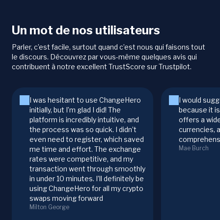
Un mot de nos utilisateurs
Parler, c’est facile, surtout quand c’est nous qui faisons tout
le discours. Découvrez par vous-même quelques avis qui
contribuent à notre excellent TrustScore sur Trustpilot.
I was hesitant to use ChangeHero
I would sugg
initially, but I’m glad I did! The
because it i
platform is incredibly intuitive, and
offers a wid
the process was so quick. I didn’t
currencies, 
even need to register, which saved
comprehensi
Mae Burch
me time and effort. The exchange
rates were competitive, and my
transaction went through smoothly
in under 10 minutes. I’ll definitely be
using ChangeHero for all my crypto
swaps moving forward
Milton George