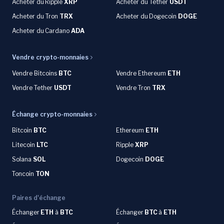
Acheter du
Ripple
XRP
Acheter du Tether
USDT
Acheter du Tron
TRX
Acheter du
Dogecoin
DOGE
Acheter du
Cardano
ADA
Vendre crypto-monnaies
Vendre Bitcoins
BTC
Vendre Ethereum
ETH
Vendre Tether
USDT
Vendre Tron
TRX
Échange crypto-monnaies
Bitcoin
BTC
Ethereum
ETH
Litecoin
LTC
Ripple
XRP
Solana
SOL
Dogecoin
DOGE
Toncoin
TON
Paires d'échange
Échanger
ETH
à
BTC
Échanger
BTC
à
ETH