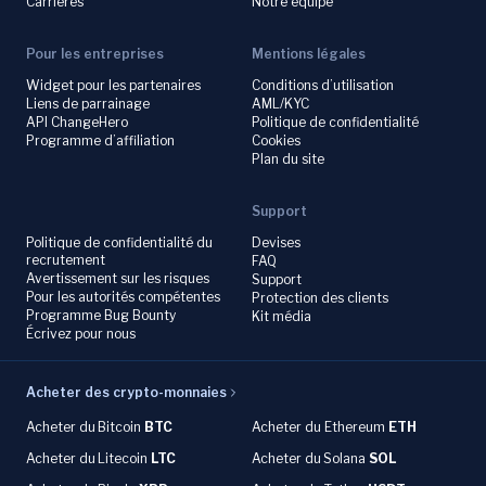
Carrières
Notre équipe
Pour les entreprises
Mentions légales
Widget pour les partenaires
Conditions d’utilisation
Liens de parrainage
AML/KYC
API ChangeHero
Politique de confidentialité
Programme d’affiliation
Cookies
Plan du site
Support
Politique de confidentialité du
Devises
recrutement
FAQ
Avertissement sur les risques
Support
Pour les autorités compétentes
Protection des clients
Programme Bug Bounty
Kit média
Écrivez pour nous
Acheter des crypto-monnaies
Acheter du
Bitcoin
BTC
Acheter du Ethereum
ETH
Acheter du
Litecoin
LTC
Acheter du
Solana
SOL