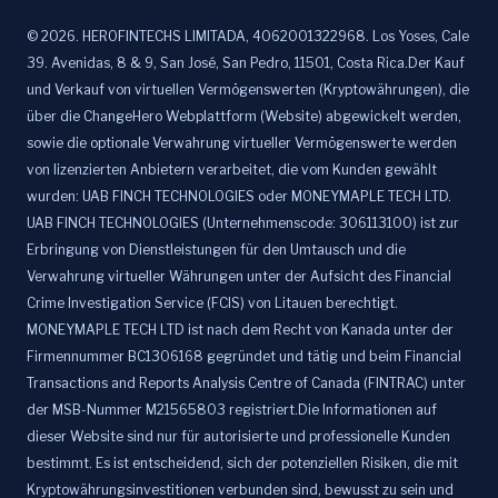
©
2026
.
HEROFINTECHS LIMITADA, 4062001322968. Los Yoses, Cale
39. Avenidas, 8 & 9, San José, San Pedro, 11501, Costa Rica.Der Kauf
und Verkauf von virtuellen Vermögenswerten (Kryptowährungen), die
über die ChangeHero Webplattform (Website) abgewickelt werden,
sowie die optionale Verwahrung virtueller Vermögenswerte werden
von lizenzierten Anbietern verarbeitet, die vom Kunden gewählt
wurden: UAB FINCH TECHNOLOGIES oder MONEYMAPLE TECH LTD.
UAB FINCH TECHNOLOGIES (Unternehmenscode: 306113100) ist zur
Erbringung von Dienstleistungen für den Umtausch und die
Verwahrung virtueller Währungen unter der Aufsicht des Financial
Crime Investigation Service (FCIS) von Litauen berechtigt.
MONEYMAPLE TECH LTD ist nach dem Recht von Kanada unter der
Firmennummer BC1306168 gegründet und tätig und beim Financial
Transactions and Reports Analysis Centre of Canada (FINTRAC) unter
der MSB-Nummer M21565803 registriert.Die Informationen auf
dieser Website sind nur für autorisierte und professionelle Kunden
bestimmt. Es ist entscheidend, sich der potenziellen Risiken, die mit
Kryptowährungsinvestitionen verbunden sind, bewusst zu sein und