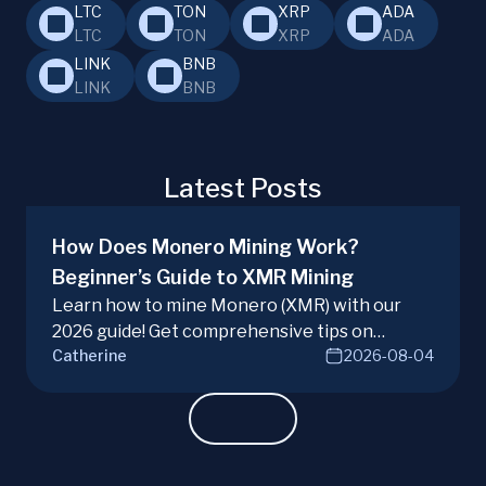
LTC
TON
XRP
ADA
LTC
TON
XRP
ADA
LINK
BNB
LINK
BNB
Latest Posts
How Does Monero Mining Work?
Beginner’s Guide to XMR Mining
Learn how to mine Monero (XMR) with our
2026 guide! Get comprehensive tips on
Catherine
2026-08-04
hardware, software, and techniques for
successful Monero mining.