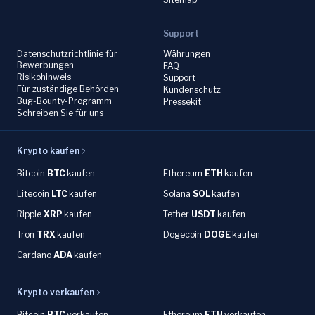
Support
Datenschutzrichtlinie für
Währungen
Bewerbungen
FAQ
Risikohinweis
Support
Für zuständige Behörden
Kundenschutz
Bug-Bounty-Programm
Pressekit
Schreiben Sie für uns
Krypto kaufen
Bitcoin
BTC
kaufen
Ethereum
ETH
kaufen
Litecoin
LTC
kaufen
Solana
SOL
kaufen
Ripple
XRP
kaufen
Tether
USDT
kaufen
Tron
TRX
kaufen
Dogecoin
DOGE
kaufen
Cardano
ADA
kaufen
Krypto verkaufen
Bitcoin
BTC
verkaufen
Ethereum
ETH
verkaufen