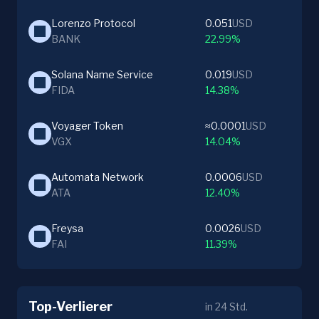
Lorenzo Protocol
0.051
USD
BANK
22.99%
Solana Name Service
0.019
USD
FIDA
14.38%
Voyager Token
≈0.0001
USD
VGX
14.04%
Automata Network
0.0006
USD
ATA
12.40%
Freysa
0.0026
USD
FAI
11.39%
Top-Verlierer
in 24 Std.