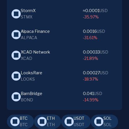
StormX
≈0.0001
USD
STMX
-35.97%
Alpaca Finance
0.0016
USD
ALPACA
-31.61%
XCAD Network
0.00033
USD
XCAD
-21.89%
LooksRare
0.00027
USD
LOOKS
-18.97%
BarnBridge
0.041
USD
BOND
-14.99%
BTC
ETH
USDT
SOL
BTC
ETH
USDT
SOL