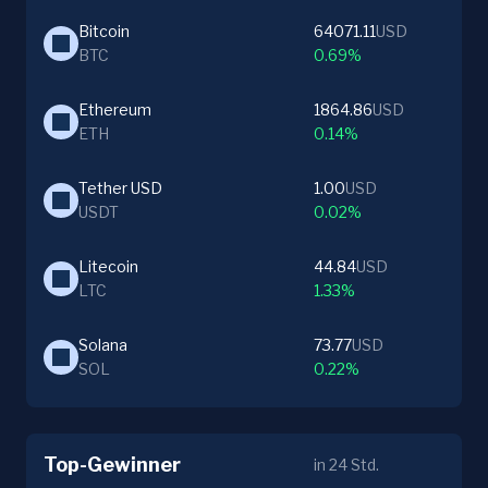
Bitcoin
64071.11
USD
BTC
0.69%
Ethereum
1864.86
USD
ETH
0.14%
Tether USD
1.00
USD
USDT
0.02%
Litecoin
44.84
USD
LTC
1.33%
Solana
73.77
USD
SOL
0.22%
Top-Gewinner
in 24 Std.