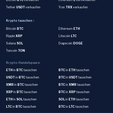
Tether
USDT
verkaufen
Tron
TRX
verkaufen
Krypto tauschen
Bitcoin
BTC
Ethereum
ETH
Ripple
XRP
Litecoin
LTC
Solana
SOL
Dogecoin
DOGE
Toncoin
TON
Krypto-Handelspaare
ETH
in
BTC
tauschen
BTC
in
ETH
tauschen
USDT
in
BTC
tauschen
BTC
in
USDT
tauschen
XMR
in
BTC
tauschen
BTC
in
XMR
tauschen
XRP
in
BTC
tauschen
BTC
in
XRP
tauschen
ETH
in
SOL
tauschen
SOL
in
ETH
tauschen
LTC
in
BTC
tauschen
BTC
in
LTC
tauschen