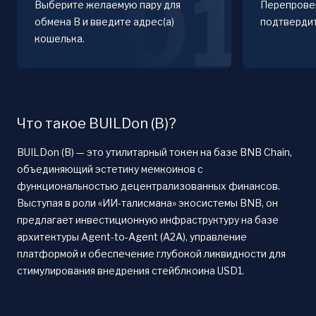
01
Выберите желаемую пару для
Перепровер
обмена B и введите адрес(а)
подтверди
кошелька.
Что такое BUILDon (B)?
BUILDon (B) — это утилитарный токен на базе BNB Chain,
объединяющий эстетику мемкоинов с
функциональностью децентрализованных финансов.
Выступая в роли «ИИ-талисмана» экосистемы BNB, он
предлагает инвестиционную инфраструктуру на базе
архитектуры Agent-to-Agent (A2A), управление
платформой и обеспечение глубокой ликвидности для
стимулирования внедрения стейблкоина USD1.