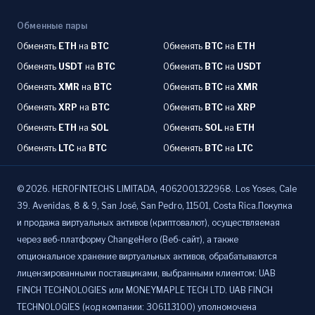
Обменные пары
Обменять
ETH
на
BTC
Обменять
BTC
на
ETH
Обменять
USDT
на
BTC
Обменять
BTC
на
USDT
Обменять
XMR
на
BTC
Обменять
BTC
на
XMR
Обменять
XRP
на
BTC
Обменять
BTC
на
XRP
Обменять
ETH
на
SOL
Обменять
SOL
на
ETH
Обменять
LTC
на
BTC
Обменять
BTC
на
LTC
©
2026
.
HEROFINTECHS LIMITADA, 4062001322968. Los Yoses, Cale
39. Avenidas, 8 & 9, San José, San Pedro, 11501, Costa Rica.Покупка
и продажа виртуальных активов (криптовалют), осуществляемая
через веб-платформу ChangeHero (Веб-сайт), а также
опциональное хранение виртуальных активов, обрабатываются
лицензированными поставщиками, выбранными клиентом: UAB
FINCH TECHNOLOGIES или MONEYMAPLE TECH LTD. UAB FINCH
TECHNOLOGIES (код компании: 306113100) уполномочена