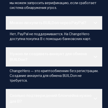
мы можем запросить верификацию, если сработает
система обнаружения угроз.
Можно ли купить BUILDon через PayPal?
Нет, PayPal не поддерживается. На ChangeHero
доступна покупка B с помощью банковских карт.
Нужно ли создавать аккаунт для обмена
BUILDon?
ChangeHero — это криптообменник без регистрации.
Создание аккаунта для обмена BUILDon не
требуется.
Сколько подтверждений блокчейна нужно
для B?