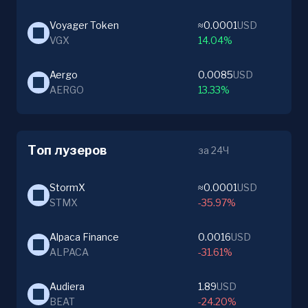
Voyager Token
≈0.0001
USD
VGX
14.04%
Aergo
0.0085
USD
AERGO
13.33%
Топ лузеров
за 24Ч
StormX
≈0.0001
USD
STMX
-35.97%
Alpaca Finance
0.0016
USD
ALPACA
-31.61%
Audiera
1.89
USD
BEAT
-24.20%