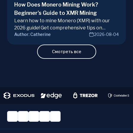
How Does Monero Mining Work?
Beginner’s Guide to XMR Mining
Learn how to mine Monero (XMR) with our
2026 guide! Get comprehensive tips on
Author:
Catherine
2026-08-04
hardware, software, and techniques for
successful Monero mining.
Смотреть все