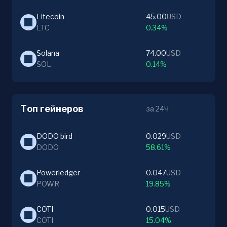
Litecoin
45.00
USD
LTC
0.34%
Solana
74.00
USD
SOL
0.14%
Топ гейнеров
за 24Ч
DODO bird
0.029
USD
DODO
58.61%
Powerledger
0.047
USD
POWR
19.85%
COTI
0.015
USD
COTI
15.04%