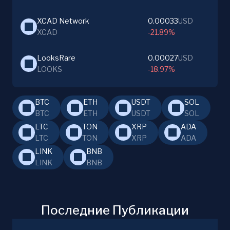
XCAD Network
0.00033
USD
XCAD
-21.89%
LooksRare
0.00027
USD
LOOKS
-18.97%
BTC
ETH
USDT
SOL
BTC
ETH
USDT
SOL
LTC
TON
XRP
ADA
LTC
TON
XRP
ADA
LINK
BNB
LINK
BNB
Последние Публикации