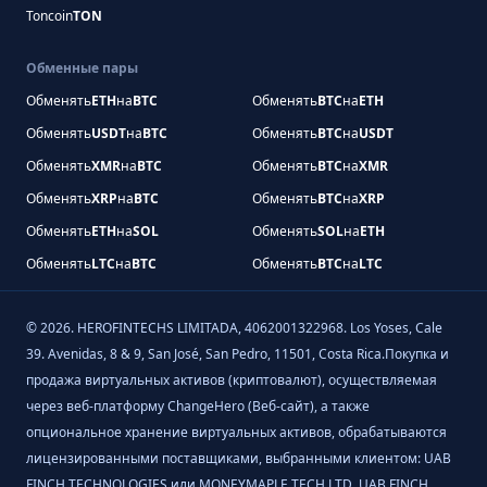
Toncoin
TON
Обменные пары
Обменять
ETH
на
BTC
Обменять
BTC
на
ETH
Обменять
USDT
на
BTC
Обменять
BTC
на
USDT
Обменять
XMR
на
BTC
Обменять
BTC
на
XMR
Обменять
XRP
на
BTC
Обменять
BTC
на
XRP
Обменять
ETH
на
SOL
Обменять
SOL
на
ETH
Обменять
LTC
на
BTC
Обменять
BTC
на
LTC
©
2026
.
HEROFINTECHS LIMITADA, 4062001322968. Los Yoses, Cale
39. Avenidas, 8 & 9, San José, San Pedro, 11501, Costa Rica.Покупка и
продажа виртуальных активов (криптовалют), осуществляемая
через веб-платформу ChangeHero (Веб-сайт), а также
опциональное хранение виртуальных активов, обрабатываются
лицензированными поставщиками, выбранными клиентом: UAB
FINCH TECHNOLOGIES или MONEYMAPLE TECH LTD. UAB FINCH