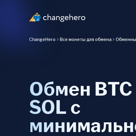
ChangeHero
Все монеты для обмена
Обменные
Обмен BTC
SOL с
минимальн