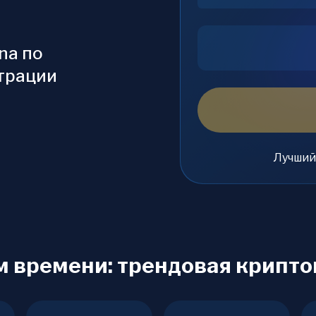
na по
страции
Лучший
м времени: трендовая крипт