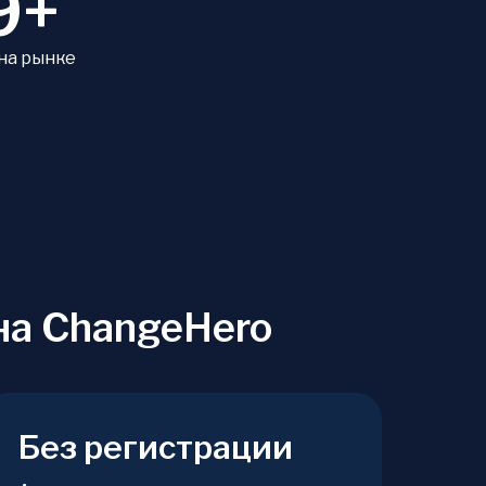
9+
 на рынке
на ChangeHero
Без регистрации