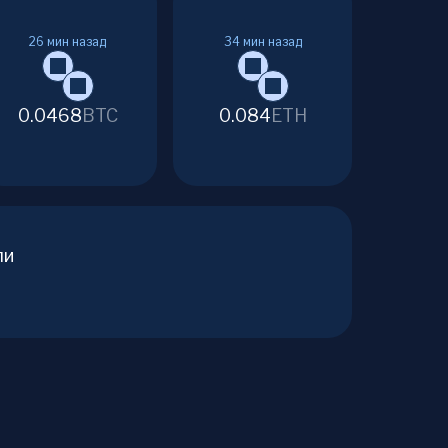
26
мин назад
34
мин назад
0.0468
BTC
0.084
ETH
ли