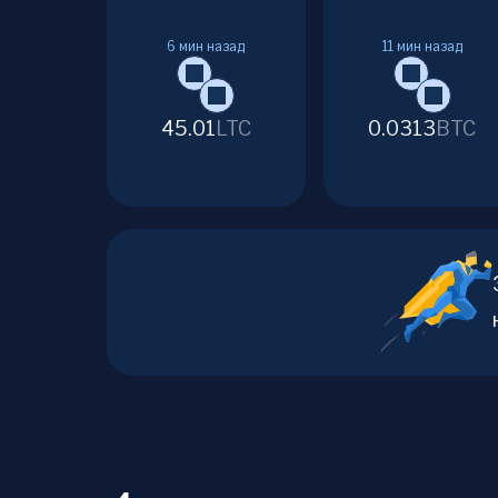
6
мин назад
11
мин назад
45.01
LTC
0.0313
BTC