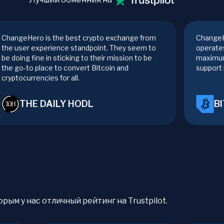
ChangeHero is the best crypto exchange from
ChangeH
the user experience standpoint. They seem to
operates
be doing fine in sticking to their mission to be
maximum
the go-to place to convert Bitcoin and
support 
cryptocurrencies for all.
THE DAILY HODL
B
рым у нас отличный рейтинг на Trustpilot.