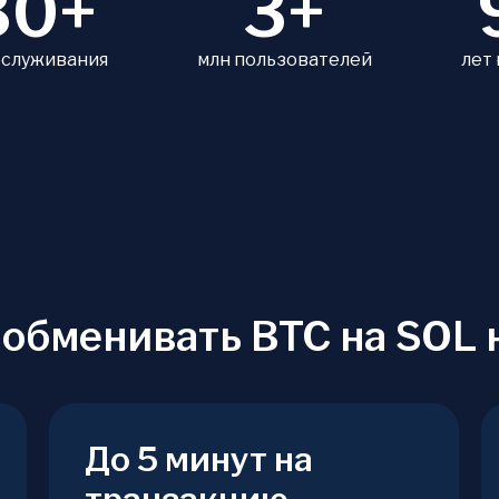
80+
3+
бслуживания
млн пользователей
лет
 обменивать BTC на SOL 
До 5 минут на