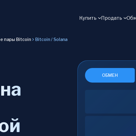
Купить
Продать
Обм
 пары Bitcoin
Bitcoin / Solana
ОБМЕН
 на
ой