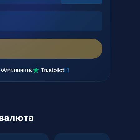
 обменник на
овалюта