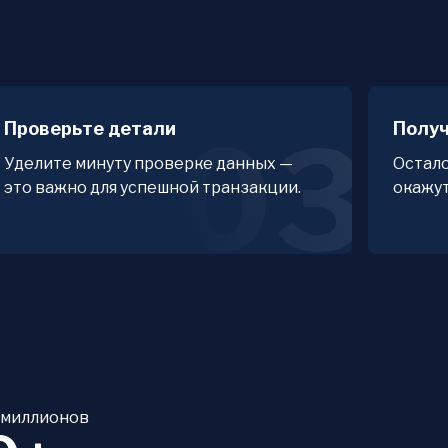
Проверьте детали
Получ
03
Уделите минуту проверке данных —
Остало
это важно для успешной транзакции.
окажут
 миллионов