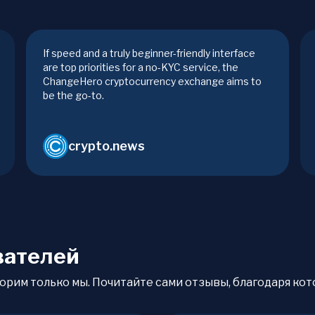
If speed and a truly beginner-friendly interface
are top priorities for a no-KYC service, the
ChangeHero cryptocurrency exchange aims to
be the go-to.
crypto.news
вателей
орим только мы. Почитайте сами отзывы, благодаря кото