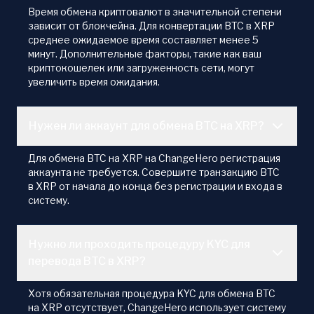
Время обмена криптовалют в значительной степени
зависит от блокчейна. Для конвертации BTC в XRP
среднее ожидаемое время составляет менее 5
минут. Дополнительные факторы, такие как ваш
криптокошелек или загруженность сети, могут
увеличить время ожидания.
Нужен ли аккаунт для обмена BTC на XRP?
Для обмена BTC на XRP на ChangeHero регистрация
аккаунта не требуется. Совершите транзакцию BTC
в XRP от начала до конца без регистрации и входа в
систему.
Нужно ли проходить процедуру KYC для
перевода BTC в XRP?
Хотя обязательная процедура KYC для обмена BTC
на XRP отсутствует, ChangeHero использует систему