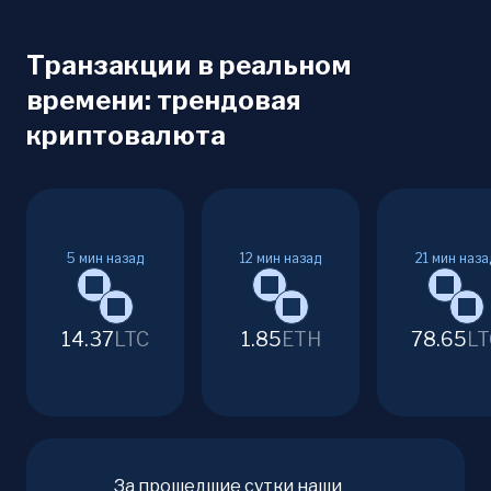
Транзакции в реальном
времени: трендовая
криптовалюта
5
мин назад
12
мин назад
21
мин наза
14.37
LTC
1.85
ETH
78.65
LT
За прошедшие сутки наши