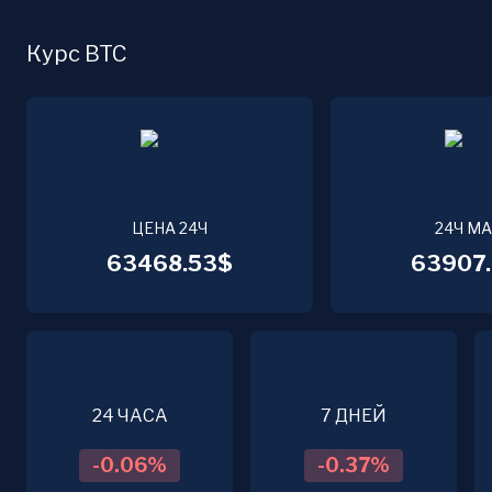
Курс BTC
ЦЕНА 24Ч
24Ч М
63468.53$
63907.
24 ЧАСА
7 ДНЕЙ
-0.06
%
-0.37
%