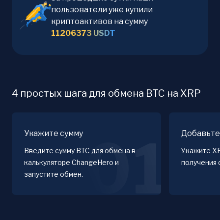
пользователи уже купили
криптоактивов на сумму
11206373
USDT
4 простых шага для обмена BTC на XRP
Укажите сумму
Добавьте
01
Введите сумму BTC для обмена в
Укажите X
калькуляторе ChangeHero и
получения 
запустите обмен.