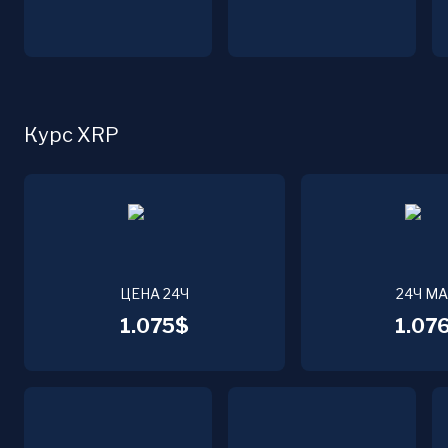
Курс XRP
ЦЕНА 24Ч
24Ч М
1.075$
1.076