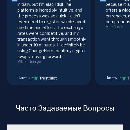
initially, but I’m glad I did! The
because it i
platform is incredibly intuitive, and
offers a wid
the process was so quick. I didn’t
currencies, 
even need to register, which saved
comprehensi
Mae Burch
me time and effort. The exchange
rates were competitive, and my
transaction went through smoothly
in under 10 minutes. I’ll definitely be
using ChangeHero for all my crypto
swaps moving forward
Milton George
Читать на
Читать на
Часто Задаваемые Вопросы