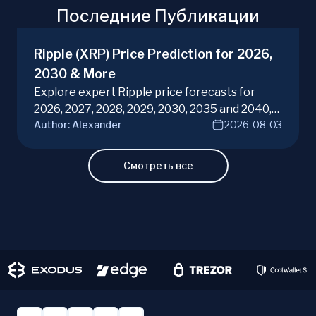
Последние Публикации
Ripple (XRP) Price Prediction for 2026,
2030 & More
Explore expert Ripple price forecasts for
2026, 2027, 2028, 2029, 2030, 2035 and 2040,
Author:
Alexander
2026-08-03
diving into XRP potential in the evolving
cryptocurrency market. Make informed
investment decisions with ChangeHero!
Смотреть все