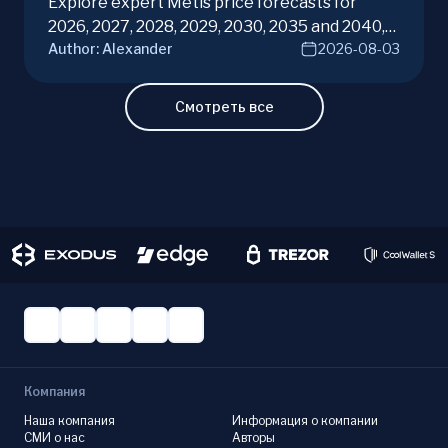
Explore expert Metis price forecasts for
2026, 2027, 2028, 2029, 2030, 2035 and 2040,
Author:
Alexander
2026-08-03
diving into METIS potential in the evolving
cryptocurrency market. Make informed
investment decisions with ChangeHero!
Смотреть все
Компания
Наша компания
Информация о компании
СМИ о нас
Авторы