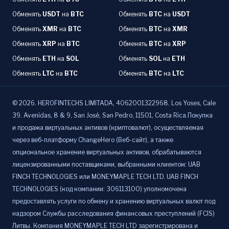
Обменять
USDT
на
BTC
Обменять
BTC
на
USDT
Обменять
XMR
на
BTC
Обменять
BTC
на
XMR
Обменять
XRP
на
BTC
Обменять
BTC
на
XRP
Обменять
ETH
на
SOL
Обменять
SOL
на
ETH
Обменять
LTC
на
BTC
Обменять
BTC
на
LTC
©
2026
.
HEROFINTECHS LIMITADA, 4062001322968. Los Yoses, Cale
39. Avenidas, 8 & 9, San José, San Pedro, 11501, Costa Rica.Покупка
и продажа виртуальных активов (криптовалют), осуществляемая
через веб-платформу ChangeHero (Веб-сайт), а также
опциональное хранение виртуальных активов, обрабатываются
лицензированными поставщиками, выбранными клиентом: UAB
FINCH TECHNOLOGIES или MONEYMAPLE TECH LTD. UAB FINCH
TECHNOLOGIES (код компании: 306113100) уполномочена
предоставлять услуги по обмену и хранению виртуальных валют под
надзором Службы расследования финансовых преступлений (FCIS)
Литвы. Компания MONEYMAPLE TECH LTD зарегистрирована и