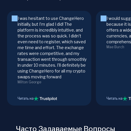
I was hesitant to use ChangeHero
I would sugg
initially, but I’m glad I did! The
because it i
platform is incredibly intuitive, and
offers a wid
the process was so quick. I didn’t
currencies, 
even need to register, which saved
comprehensi
Mae Burch
me time and effort. The exchange
rates were competitive, and my
transaction went through smoothly
in under 10 minutes. I’ll definitely be
using ChangeHero for all my crypto
swaps moving forward
Milton George
Читать на
Читать на
Часто Задаваемые Вопросы