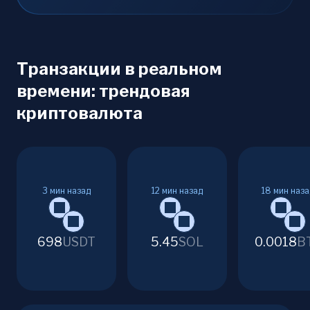
Транзакции в реальном
времени: трендовая
криптовалюта
3
мин назад
12
мин назад
18
мин наза
698
USDT
5.45
SOL
0.0018
B