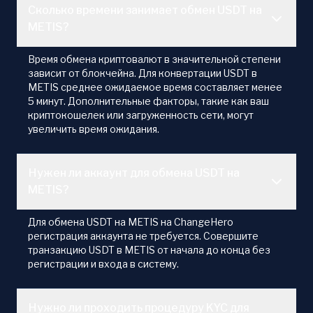
Сколько времени занимает обмен USDT на
METIS?
Время обмена криптовалют в значительной степени
зависит от блокчейна. Для конвертации USDT в
METIS среднее ожидаемое время составляет менее
5 минут. Дополнительные факторы, такие как ваш
криптокошелек или загруженность сети, могут
увеличить время ожидания.
Нужен ли аккаунт для обмена USDT на
METIS?
Для обмена USDT на METIS на ChangeHero
регистрация аккаунта не требуется. Совершите
транзакцию USDT в METIS от начала до конца без
регистрации и входа в систему.
Нужно ли проходить процедуру KYC для