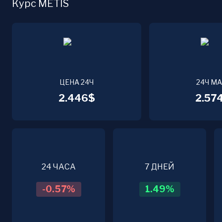
Курс METIS
ЦЕНА 24Ч
24Ч М
2.446$
2.57
24 ЧАСА
7 ДНЕЙ
-0.57
%
1.49
%