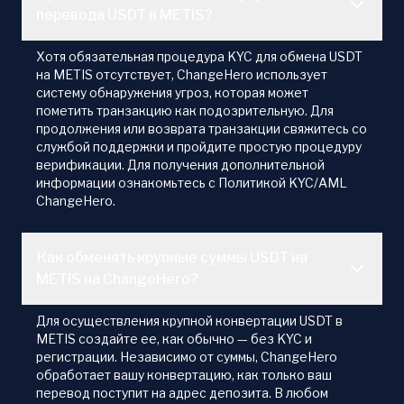
перевода USDT в METIS?
Хотя обязательная процедура KYC для обмена USDT
на METIS отсутствует, ChangeHero использует
систему обнаружения угроз, которая может
пометить транзакцию как подозрительную. Для
продолжения или возврата транзакции свяжитесь со
службой поддержки и пройдите простую процедуру
верификации. Для получения дополнительной
информации ознакомьтесь с Политикой KYC/AML
ChangeHero.
Как обменять крупные суммы USDT на
METIS на ChangeHero?
Для осуществления крупной конвертации USDT в
METIS создайте ее, как обычно — без KYC и
регистрации. Независимо от суммы, ChangeHero
обработает вашу конвертацию, как только ваш
перевод поступит на адрес депозита. В любом