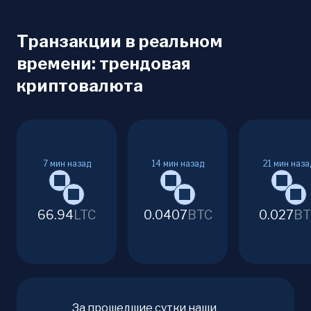
Транзакции в реальном
времени: трендовая
криптовалюта
7
мин назад
14
мин назад
21
мин наза
66.94
LTC
0.0407
BTC
0.027
BT
За прошедшие сутки наши