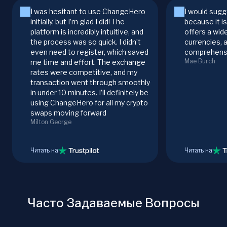
I was hesitant to use ChangeHero
I would sugg
initially, but I’m glad I did! The
because it i
platform is incredibly intuitive, and
offers a wid
the process was so quick. I didn’t
currencies, 
even need to register, which saved
comprehensi
Mae Burch
me time and effort. The exchange
rates were competitive, and my
transaction went through smoothly
in under 10 minutes. I’ll definitely be
using ChangeHero for all my crypto
swaps moving forward
Milton George
Читать на
Читать на
Часто Задаваемые Вопросы