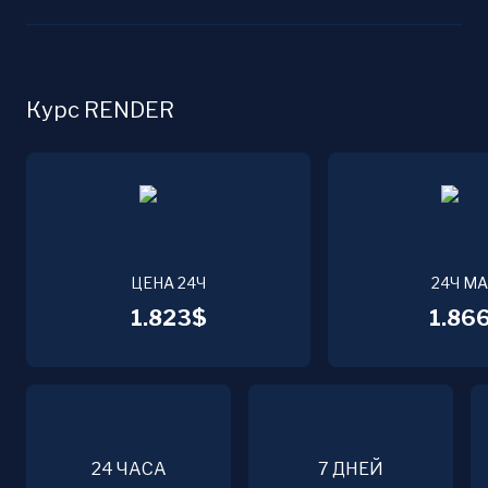
Курс RENDER
ЦЕНА 24Ч
24Ч М
1.823$
1.86
24 ЧАСА
7 ДНЕЙ