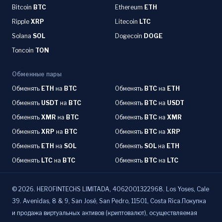
Bitcoin
BTC
Ethereum
ETH
Ripple
XRP
Litecoin
LTC
Solana
SOL
Dogecoin
DOGE
Toncoin
TON
Обменные пары
Обменять
ETH
на
BTC
Обменять
BTC
на
ETH
Обменять
USDT
на
BTC
Обменять
BTC
на
USDT
Обменять
XMR
на
BTC
Обменять
BTC
на
XMR
Обменять
XRP
на
BTC
Обменять
BTC
на
XRP
Обменять
ETH
на
SOL
Обменять
SOL
на
ETH
Обменять
LTC
на
BTC
Обменять
BTC
на
LTC
©
2026
.
HEROFINTECHS LIMITADA, 4062001322968. Los Yoses, Cale
39. Avenidas, 8 & 9, San José, San Pedro, 11501, Costa Rica.Покупка
и продажа виртуальных активов (криптовалют), осуществляемая