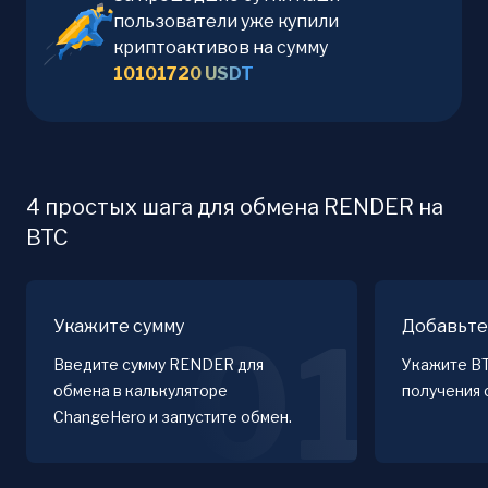
пользователи уже купили
криптоактивов на сумму
10101720
USDT
4 простых шага для обмена RENDER на
BTC
Укажите сумму
Добавьте
01
Введите сумму RENDER для
Укажите B
обмена в калькуляторе
получения 
ChangeHero и запустите обмен.