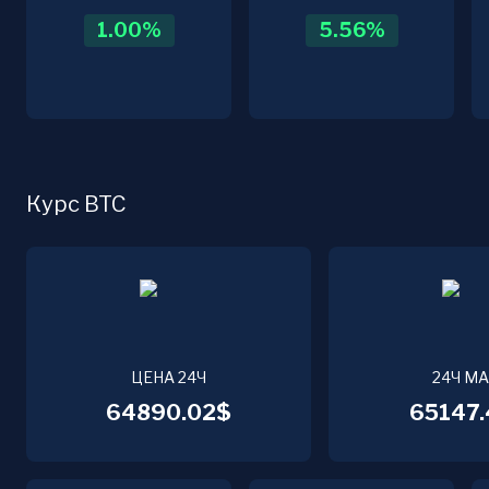
1.00
%
5.56
%
Курс BTC
ЦЕНА 24Ч
24Ч М
64890.02$
65147.