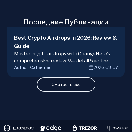
Последние Публикации
Best Crypto Airdrops in 2026: Review &
Guide
Master crypto airdrops with ChangeHero's
comprehensive review. We detail 5 active
Author:
Catherine
2026-08-07
campaigns, risks, benefits, and a vital checklist
for discerning real opportunities from scams.
Learn more.
Смотреть все