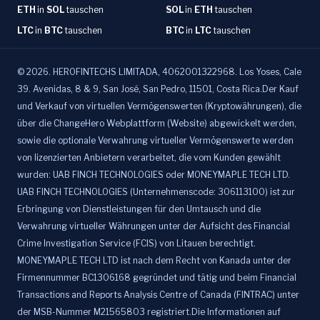
ETH
in
SOL
tauschen
SOL
in
ETH
tauschen
LTC
in
BTC
tauschen
BTC
in
LTC
tauschen
©
2026
.
HEROFINTECHS LIMITADA, 4062001322968. Los Yoses, Cale
39. Avenidas, 8 & 9, San José, San Pedro, 11501, Costa Rica.Der Kauf
und Verkauf von virtuellen Vermögenswerten (Kryptowährungen), die
über die ChangeHero Webplattform (Website) abgewickelt werden,
sowie die optionale Verwahrung virtueller Vermögenswerte werden
von lizenzierten Anbietern verarbeitet, die vom Kunden gewählt
wurden: UAB FINCH TECHNOLOGIES oder MONEYMAPLE TECH LTD.
UAB FINCH TECHNOLOGIES (Unternehmenscode: 306113100) ist zur
Erbringung von Dienstleistungen für den Umtausch und die
Verwahrung virtueller Währungen unter der Aufsicht des Financial
Crime Investigation Service (FCIS) von Litauen berechtigt.
MONEYMAPLE TECH LTD ist nach dem Recht von Kanada unter der
Firmennummer BC1306168 gegründet und tätig und beim Financial
Transactions and Reports Analysis Centre of Canada (FINTRAC) unter
der MSB-Nummer M21565803 registriert.Die Informationen auf