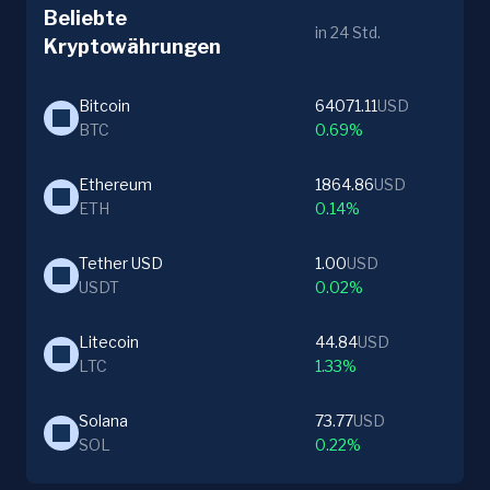
Beliebte
in 24 Std.
Kryptowährungen
Bitcoin
64071.11
USD
BTC
0.69%
Ethereum
1864.86
USD
ETH
0.14%
Tether USD
1.00
USD
USDT
0.02%
Litecoin
44.84
USD
LTC
1.33%
Solana
73.77
USD
SOL
0.22%