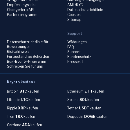
Empfehlungslinks
AML/KYC
ChangeHero API
Datenschutzrichtlinie
Partnerprogramm
Cookies
Sitemap
Support
Datenschutzrichtlinie für
Währungen
Bewerbungen
FAQ
Risikohinweis
Support
Für zuständige Behörden
Kundenschutz
Bug-Bounty-Programm
Pressekit
Schreiben Sie für uns
Krypto kaufen
Bitcoin
BTC
kaufen
Ethereum
ETH
kaufen
Litecoin
LTC
kaufen
Solana
SOL
kaufen
Ripple
XRP
kaufen
Tether
USDT
kaufen
Tron
TRX
kaufen
Dogecoin
DOGE
kaufen
Cardano
ADA
kaufen