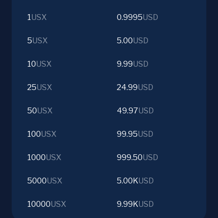
1
USX
0.9995
USD
5
USX
5.00
USD
10
USX
9.99
USD
25
USX
24.99
USD
50
USX
49.97
USD
100
USX
99.95
USD
1000
USX
999.50
USD
5000
USX
5.00K
USD
10000
USX
9.99K
USD