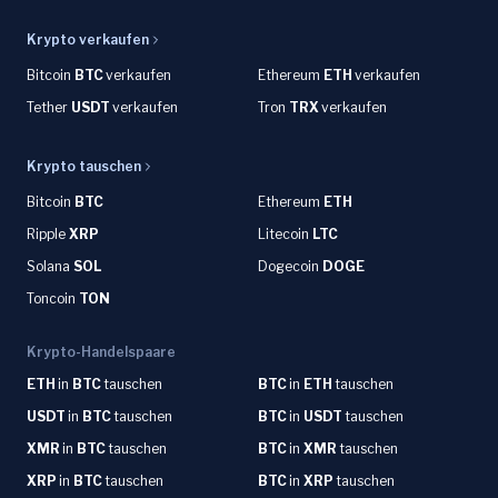
Krypto verkaufen
Bitcoin
BTC
verkaufen
Ethereum
ETH
verkaufen
Tether
USDT
verkaufen
Tron
TRX
verkaufen
Krypto tauschen
Bitcoin
BTC
Ethereum
ETH
Ripple
XRP
Litecoin
LTC
Solana
SOL
Dogecoin
DOGE
Toncoin
TON
Krypto-Handelspaare
ETH
in
BTC
tauschen
BTC
in
ETH
tauschen
USDT
in
BTC
tauschen
BTC
in
USDT
tauschen
XMR
in
BTC
tauschen
BTC
in
XMR
tauschen
XRP
in
BTC
tauschen
BTC
in
XRP
tauschen