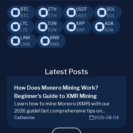
BTC
ETH
USDT
SOL
BTC
ETH
USDT
SOL
LTC
TON
XRP
ADA
LTC
TON
XRP
ADA
LINK
BNB
LINK
BNB
Latest Posts
How Does Monero Mining Work?
Beginner’s Guide to XMR Mining
Learn how to mine Monero (XMR) with our
2026 guide! Get comprehensive tips on
Catherine
2026-08-04
hardware, software, and techniques for
successful Monero mining.