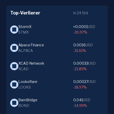
Top-Verlierer
in 24 Std.
StormX
≈0.0001
USD
STMX
-35.97%
Alpaca Finance
0.0016
USD
ALPACA
-31.61%
XCAD Network
0.00033
USD
XCAD
-21.89%
LooksRare
0.00027
USD
LOOKS
-18.97%
BarnBridge
0.041
USD
BOND
-14.99%