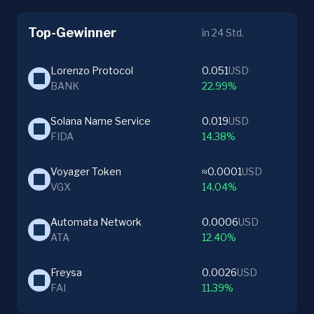
Top-Gewinner
in 24 Std.
Lorenzo Protocol
0.051
USD
BANK
22.99%
Solana Name Service
0.019
USD
FIDA
14.38%
Voyager Token
≈0.0001
USD
VGX
14.04%
Automata Network
0.0006
USD
ATA
12.40%
Freysa
0.0026
USD
FAI
11.39%