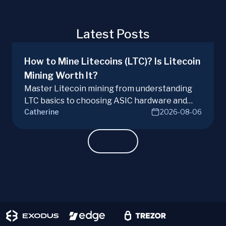
Latest Posts
How to Mine Litecoins (LTC)? Is Litecoin
Mining Worth It?
Master Litecoin mining from understanding
LTC basics to choosing ASIC hardware and
Catherine
2026-08-06
joining mining pools. Optimize your Litecoin
mining for maximum profit today.