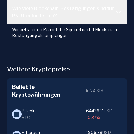
Wie viele Blockchain-Bestätigungen sind für
PNUT erforderlich?
Wir betrachten Peanut the Squirrel nach 1 Blockchain-
Bestätigung als empfangen.
Weitere Kryptopreise
Beliebte
in 24 Std.
Kryptowährungen
Bitcoin
64436.11
USD
BTC
-0.37%
Ethereum
1906.78
USD