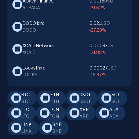
Alpaca Finance
0.0016
USD
ALPACA
-31.61%
DODO bird
0.021
USD
DODO
-27.29%
XCAD Network
0.00033
USD
XCAD
-21.89%
LooksRare
0.00027
USD
LOOKS
-18.97%
BTC
ETH
USDT
SOL
BTC
ETH
USDT
SOL
LTC
TON
XRP
ADA
LTC
TON
XRP
ADA
LINK
BNB
LINK
BNB