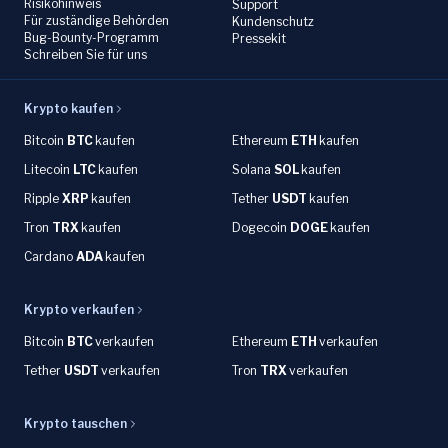
Risikohinweis
Support
Für zuständige Behörden
Kundenschutz
Bug-Bounty-Programm
Pressekit
Schreiben Sie für uns
Krypto kaufen
Bitcoin
BTC
kaufen
Ethereum
ETH
kaufen
Litecoin
LTC
kaufen
Solana
SOL
kaufen
Ripple
XRP
kaufen
Tether
USDT
kaufen
Tron
TRX
kaufen
Dogecoin
DOGE
kaufen
Cardano
ADA
kaufen
Krypto verkaufen
Bitcoin
BTC
verkaufen
Ethereum
ETH
verkaufen
Tether
USDT
verkaufen
Tron
TRX
verkaufen
Krypto tauschen