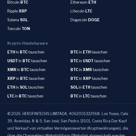
Bitcoin
BTC
Ethereum
ETH
Ripple
XRP
Litecoin
LTC
Solana
SOL
Dogecoin
DOGE
Toncoin
TON
Krypto-Handelspaare
ETH
in
BTC
tauschen
BTC
in
ETH
tauschen
USDT
in
BTC
tauschen
BTC
in
USDT
tauschen
XMR
in
BTC
tauschen
BTC
in
XMR
tauschen
XRP
in
BTC
tauschen
BTC
in
XRP
tauschen
ETH
in
SOL
tauschen
SOL
in
ETH
tauschen
LTC
in
BTC
tauschen
BTC
in
LTC
tauschen
©
2026
.
HEROFINTECHS LIMITADA, 4062001322968. Los Yoses, Cale
39. Avenidas, 8 & 9, San José, San Pedro, 11501, Costa Rica.Der Kauf
und Verkauf von virtuellen Vermögenswerten (Kryptowährungen), die
über die ChangeHero Webplattform (Website) abgewickelt werden,