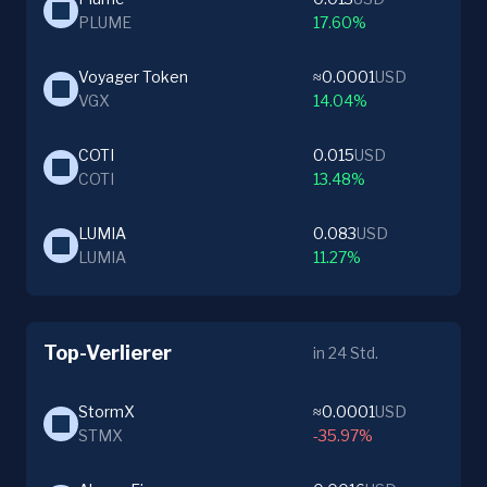
PLUME
17.60%
Voyager Token
≈0.0001
USD
VGX
14.04%
COTI
0.015
USD
COTI
13.48%
LUMIA
0.083
USD
LUMIA
11.27%
Top-Verlierer
in 24 Std.
StormX
≈0.0001
USD
STMX
-35.97%