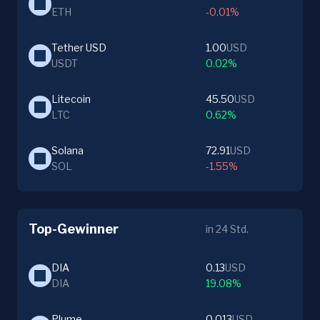
ETH
-0.01%
Tether USD
1.00
USD
USDT
0.02%
Litecoin
45.50
USD
LTC
0.62%
Solana
72.91
USD
SOL
-1.55%
Top-Gewinner
in 24 Std.
DIA
0.13
USD
DIA
19.08%
Plume
0.013
USD