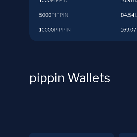
1000
PIPPIN
16.91
U
5000
PIPPIN
84.54
10000
PIPPIN
169.07
pippin Wallets