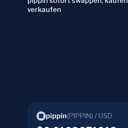
pippin sofort swappen, kaufe
verkaufen
pippin
(
PIPPIN
) /
USD