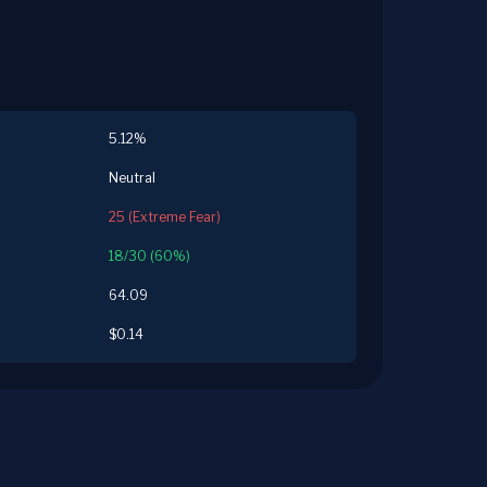
5.12%
Neutral
25 (Extreme Fear)
18/30 (60%)
64.09
$0.14