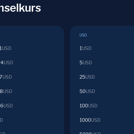
hselkurs
USD
1
USD
1
USD
54
USD
5
USD
7
USD
25
USD
68
USD
50
USD
36
USD
100
USD
D
1000
USD