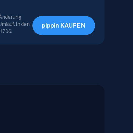
-Änderung
mlauf. In den
pippin KAUFEN
01706.