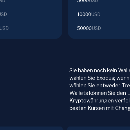
SD
5000
USD
USD
10000
USD
USD
50000
USD
Sie haben noch kein Wal
wählen Sie Exodus; wenn S
wählen Sie entweder Trez
Wallets können Sie den L
Kryptowährungen verfolg
besten Kursen mit Chang