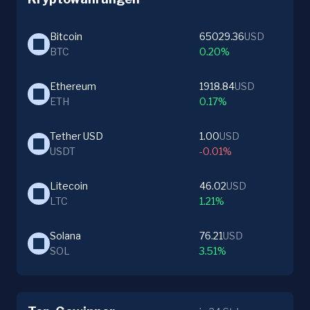
Bitcoin
65029.36
USD
BTC
0.20%
Ethereum
1918.84
USD
ETH
0.17%
Tether USD
1.00
USD
USDT
-0.01%
Litecoin
46.02
USD
LTC
1.21%
Solana
76.21
USD
SOL
3.51%