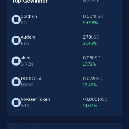
Top-Gewinner
in 24 Std.
GoChain
0.004
USD
GO
59.98%
Audiera
2.78
USD
BEAT
31.46%
siren
0.06
USD
SIREN
17.72%
DODO bird
0.022
USD
DODO
15.46%
Voyager Token
≈0.0001
USD
VGX
14.04%