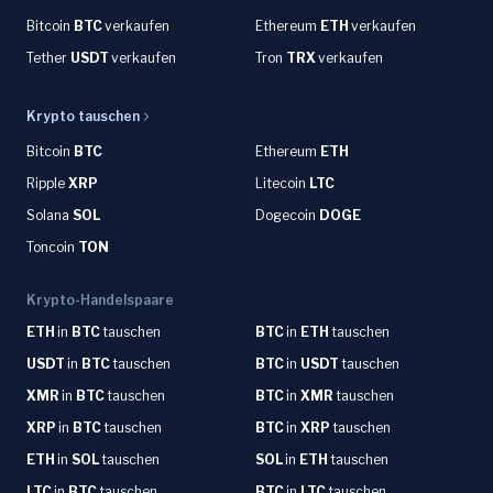
Bitcoin
BTC
verkaufen
Ethereum
ETH
verkaufen
Tether
USDT
verkaufen
Tron
TRX
verkaufen
Krypto tauschen
Bitcoin
BTC
Ethereum
ETH
Ripple
XRP
Litecoin
LTC
Solana
SOL
Dogecoin
DOGE
Toncoin
TON
Krypto-Handelspaare
ETH
in
BTC
tauschen
BTC
in
ETH
tauschen
USDT
in
BTC
tauschen
BTC
in
USDT
tauschen
XMR
in
BTC
tauschen
BTC
in
XMR
tauschen
XRP
in
BTC
tauschen
BTC
in
XRP
tauschen
ETH
in
SOL
tauschen
SOL
in
ETH
tauschen
LTC
in
BTC
tauschen
BTC
in
LTC
tauschen