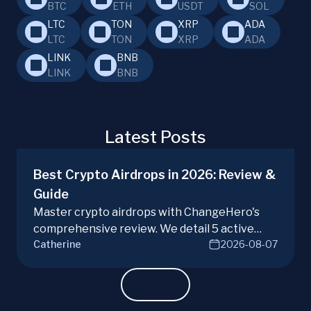
BTC
ETH
USDT
SOL
LTC
TON
XRP
ADA
LTC
TON
XRP
ADA
LINK
BNB
LINK
BNB
Latest Posts
Best Crypto Airdrops in 2026: Review &
Guide
Master crypto airdrops with ChangeHero's
comprehensive review. We detail 5 active
Catherine
2026-08-07
campaigns, risks, benefits, and a vital checklist
for discerning real opportunities from scams.
Learn more.