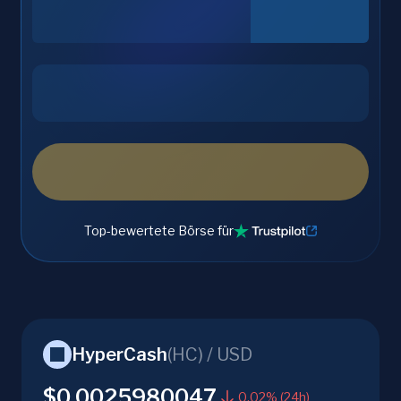
Top-bewertete Börse für
HyperCash
(
HC
) /
USD
$0.0025980047
0.02% (24h)