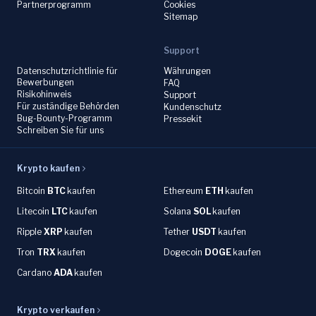
Partnerprogramm
Cookies
Sitemap
Support
Datenschutzrichtlinie für
Währungen
Bewerbungen
FAQ
Risikohinweis
Support
Für zuständige Behörden
Kundenschutz
Bug-Bounty-Programm
Pressekit
Schreiben Sie für uns
Krypto kaufen
Bitcoin
BTC
kaufen
Ethereum
ETH
kaufen
Litecoin
LTC
kaufen
Solana
SOL
kaufen
Ripple
XRP
kaufen
Tether
USDT
kaufen
Tron
TRX
kaufen
Dogecoin
DOGE
kaufen
Cardano
ADA
kaufen
Krypto verkaufen