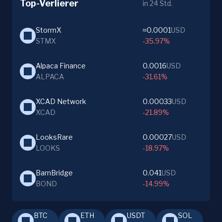
Top-Verlierer
in 24 Std.
StormX
≈0.0001
USD
STMX
-35.97%
Alpaca Finance
0.0016
USD
ALPACA
-31.61%
XCAD Network
0.00033
USD
XCAD
-21.89%
LooksRare
0.00027
USD
LOOKS
-18.97%
BarnBridge
0.041
USD
BOND
-14.99%
BTC
ETH
USDT
SOL