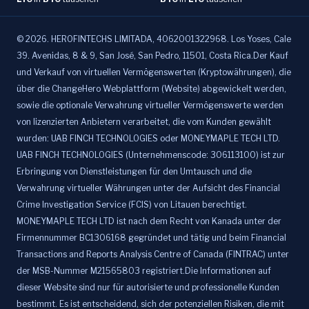
©
2026
.
HEROFINTECHS LIMITADA, 4062001322968. Los Yoses, Cale
39. Avenidas, 8 & 9, San José, San Pedro, 11501, Costa Rica.Der Kauf
und Verkauf von virtuellen Vermögenswerten (Kryptowährungen), die
über die ChangeHero Webplattform (Website) abgewickelt werden,
sowie die optionale Verwahrung virtueller Vermögenswerte werden
von lizenzierten Anbietern verarbeitet, die vom Kunden gewählt
wurden: UAB FINCH TECHNOLOGIES oder MONEYMAPLE TECH LTD.
UAB FINCH TECHNOLOGIES (Unternehmenscode: 306113100) ist zur
Erbringung von Dienstleistungen für den Umtausch und die
Verwahrung virtueller Währungen unter der Aufsicht des Financial
Crime Investigation Service (FCIS) von Litauen berechtigt.
MONEYMAPLE TECH LTD ist nach dem Recht von Kanada unter der
Firmennummer BC1306168 gegründet und tätig und beim Financial
Transactions and Reports Analysis Centre of Canada (FINTRAC) unter
der MSB-Nummer M21565803 registriert.Die Informationen auf
dieser Website sind nur für autorisierte und professionelle Kunden
bestimmt. Es ist entscheidend, sich der potenziellen Risiken, die mit