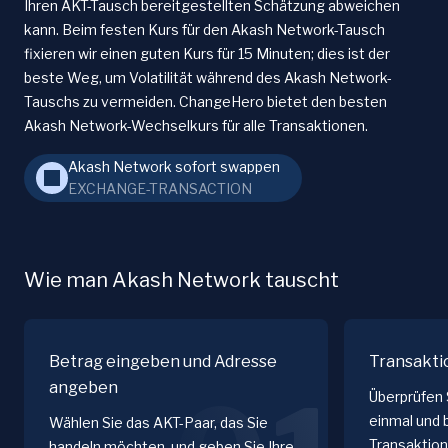
Ihren AKT-Tausch bereitgestellten Schätzung abweichen
kann. Beim festen Kurs für den Akash Network-Tausch
fixieren wir einen guten Kurs für 15 Minuten; dies ist der
beste Weg, um Volatilität während des Akash Network-
Tauschs zu vermeiden. ChangeHero bietet den besten
Akash Network-Wechselkurs für alle Transaktionen.
Akash Network sofort swappen
EXCHANGE-TRANSACTION
Wie man Akash Network tauscht
Betrag eingeben und Adresse
Transakti
angeben
Überprüfen 
einmal und 
Wählen Sie das AKT-Paar, das Sie
Transaktion
handeln möchten, und geben Sie Ihre