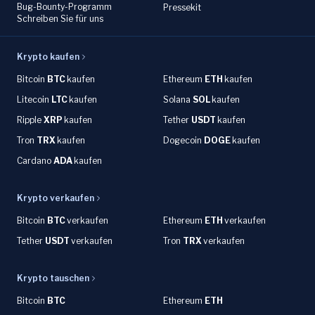
Bug-Bounty-Programm
Pressekit
Schreiben Sie für uns
Krypto kaufen
Bitcoin
BTC
kaufen
Ethereum
ETH
kaufen
Litecoin
LTC
kaufen
Solana
SOL
kaufen
Ripple
XRP
kaufen
Tether
USDT
kaufen
Tron
TRX
kaufen
Dogecoin
DOGE
kaufen
Cardano
ADA
kaufen
Krypto verkaufen
Bitcoin
BTC
verkaufen
Ethereum
ETH
verkaufen
Tether
USDT
verkaufen
Tron
TRX
verkaufen
Krypto tauschen
Bitcoin
BTC
Ethereum
ETH