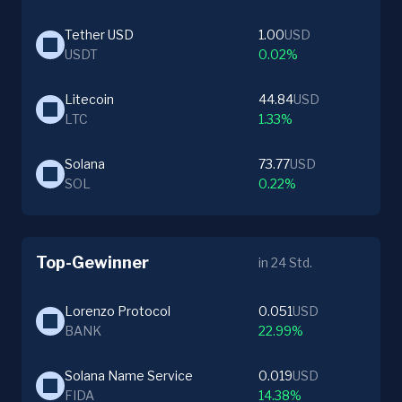
Tether USD
1.00
USD
USDT
0.02%
Litecoin
44.84
USD
LTC
1.33%
Solana
73.77
USD
SOL
0.22%
Top-Gewinner
in 24 Std.
Lorenzo Protocol
0.051
USD
BANK
22.99%
Solana Name Service
0.019
USD
FIDA
14.38%