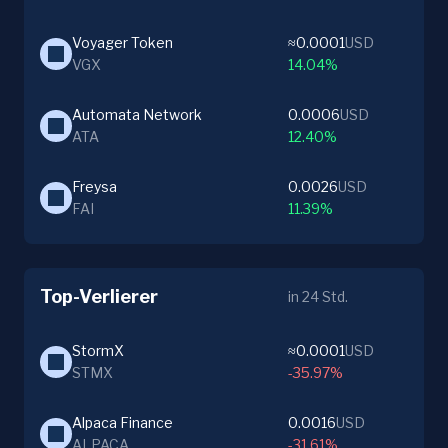
Voyager Token
≈0.0001
USD
VGX
14.04%
Automata Network
0.0006
USD
ATA
12.40%
Freysa
0.0026
USD
FAI
11.39%
Top-Verlierer
in 24 Std.
StormX
≈0.0001
USD
STMX
-35.97%
Alpaca Finance
0.0016
USD
ALPACA
-31.61%