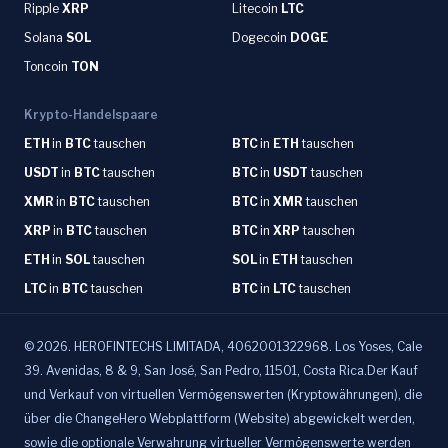
Ripple
XRP
Litecoin
LTC
Solana
SOL
Dogecoin
DOGE
Toncoin
TON
Krypto-Handelspaare
ETH
in
BTC
tauschen
BTC
in
ETH
tauschen
USDT
in
BTC
tauschen
BTC
in
USDT
tauschen
XMR
in
BTC
tauschen
BTC
in
XMR
tauschen
XRP
in
BTC
tauschen
BTC
in
XRP
tauschen
ETH
in
SOL
tauschen
SOL
in
ETH
tauschen
LTC
in
BTC
tauschen
BTC
in
LTC
tauschen
©
2026
.
HEROFINTECHS LIMITADA, 4062001322968. Los Yoses, Cale
39. Avenidas, 8 & 9, San José, San Pedro, 11501, Costa Rica.Der Kauf
und Verkauf von virtuellen Vermögenswerten (Kryptowährungen), die
über die ChangeHero Webplattform (Website) abgewickelt werden,
sowie die optionale Verwahrung virtueller Vermögenswerte werden