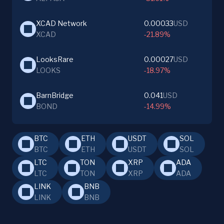
XCAD Network
0.00033
USD
XCAD
-21.89%
LooksRare
0.00027
USD
LOOKS
-18.97%
BarnBridge
0.041
USD
BOND
-14.99%
BTC
ETH
USDT
SOL
BTC
ETH
USDT
SOL
LTC
TON
XRP
ADA
LTC
TON
XRP
ADA
LINK
BNB
LINK
BNB