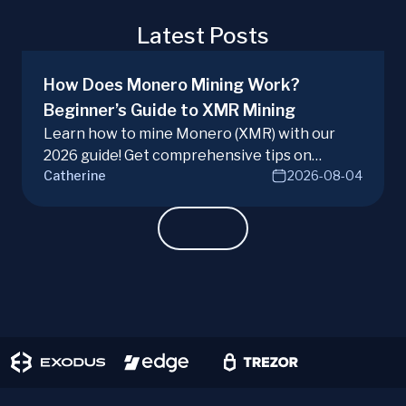
Latest Posts
How Does Monero Mining Work?
Beginner’s Guide to XMR Mining
Learn how to mine Monero (XMR) with our
2026 guide! Get comprehensive tips on
Catherine
2026-08-04
hardware, software, and techniques for
successful Monero mining.