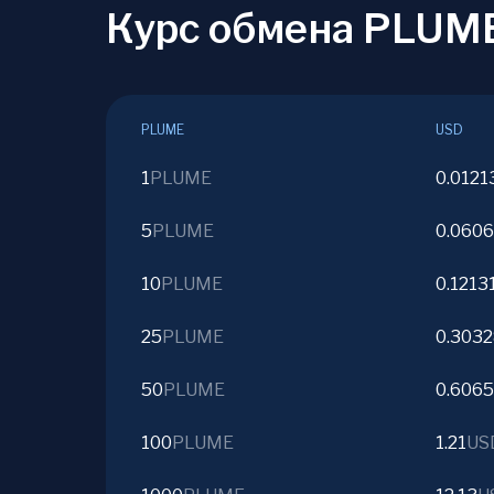
Курс обмена PLUM
PLUME
USD
1
PLUME
0.0121
5
PLUME
0.060
10
PLUME
0.1213
25
PLUME
0.303
50
PLUME
0.606
100
PLUME
1.21
US