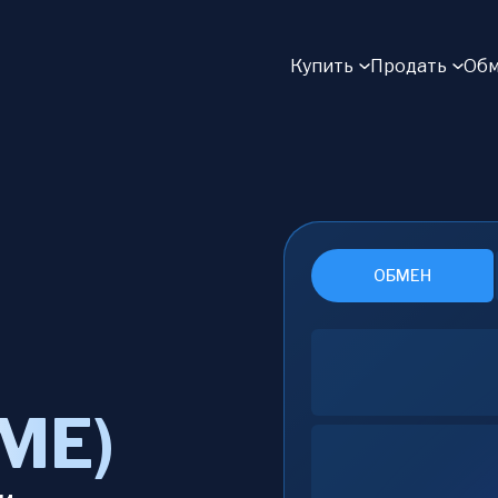
Купить
Продать
Обм
ОБМЕН
ME)