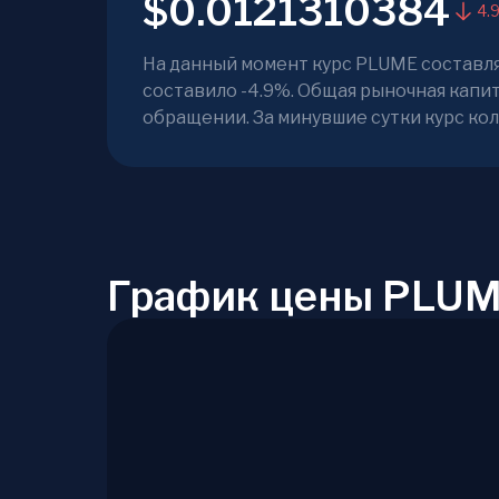
$0.0121310384
4.
На данный момент курс PLUME составляе
составило -4.9%. Общая рыночная капит
обращении. За минувшие сутки курс коле
График цены PLUM