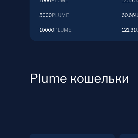
1000
PLUME
12.13
U
5000
PLUME
60.66
10000
PLUME
121.31
Plume кошельки