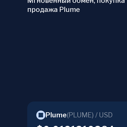
Мгновенный обмен, покупка 
продажа Plume
Plume
(
PLUME
) /
USD