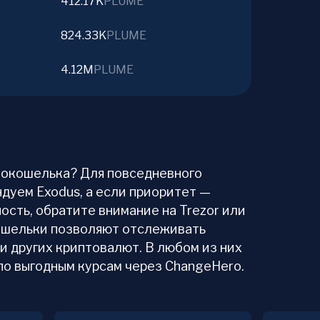
412.17K
PLUME
824.33K
PLUME
4.12M
PLUME
птокошелька? Для повседневного
дуем Exodus, а если приоритет —
ость, обратите внимание на Trezor или
 кошельки позволяют отслеживать
и других криптовалют. В любом из них
по выгодным курсам через ChangeHero.