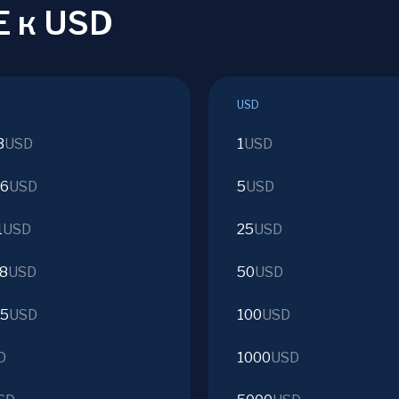
E к USD
USD
3
USD
1
USD
66
USD
5
USD
1
USD
25
USD
28
USD
50
USD
55
USD
100
USD
D
1000
USD