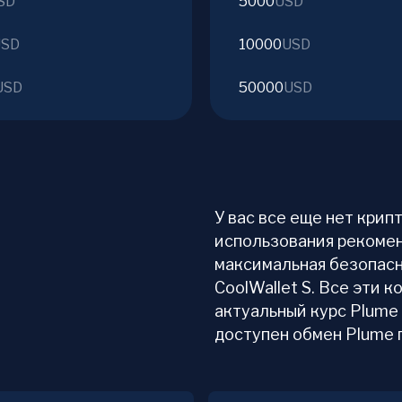
SD
5000
USD
USD
10000
USD
USD
50000
USD
У вас все еще нет кри
использования рекомен
максимальная безопасн
CoolWallet S. Все эти
актуальный курс Plume 
доступен обмен Plume 