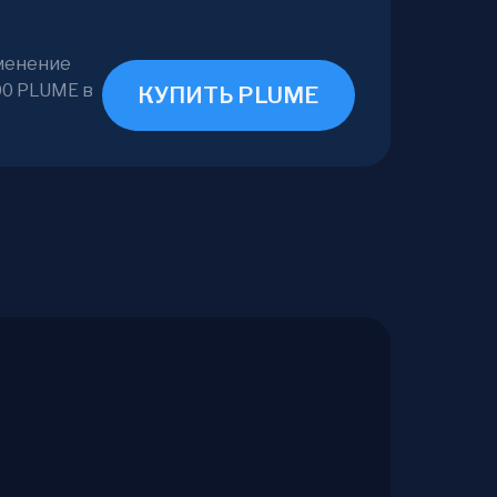
зменение
00 PLUME в
КУПИТЬ PLUME