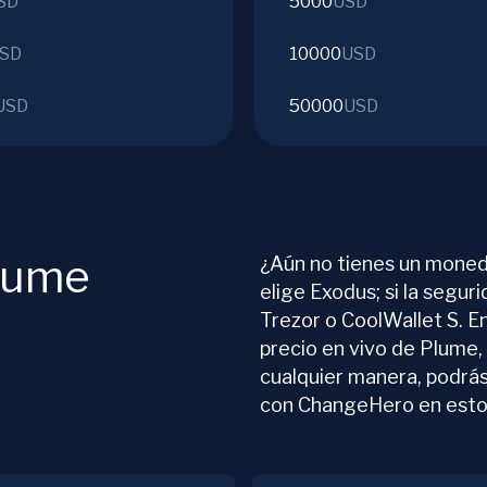
SD
5000
USD
SD
10000
USD
USD
50000
USD
lume
¿Aún no tienes un moned
elige Exodus; si la segur
Trezor o CoolWallet S. E
precio en vivo de Plume,
cualquier manera, podrás
con ChangeHero en est