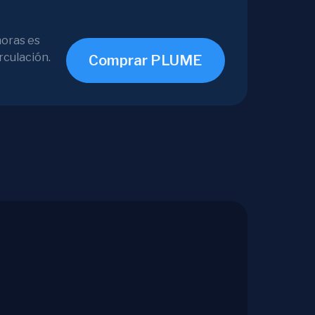
horas es
rculación.
Comprar PLUME