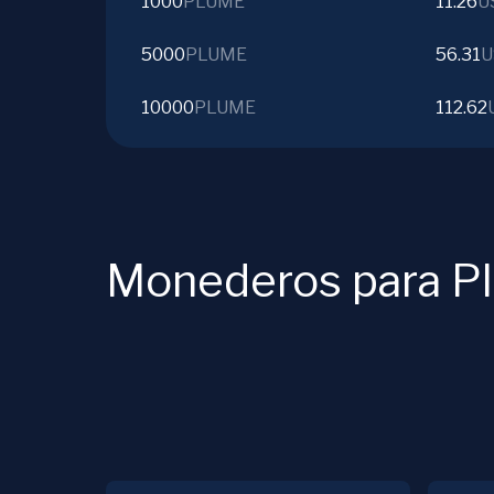
1000
PLUME
11.26
U
5000
PLUME
56.31
U
10000
PLUME
112.62
Monederos para P