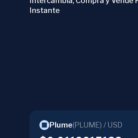
Intercambia, Compra y Vende 
Instante
Plume
(
PLUME
) /
USD