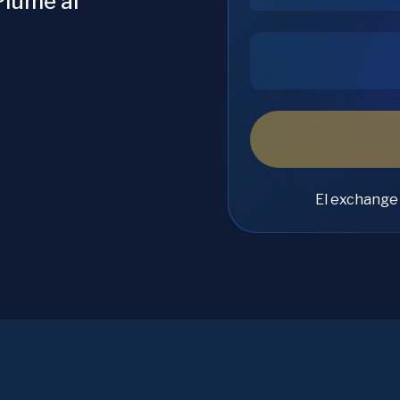
Plume al
El exchange