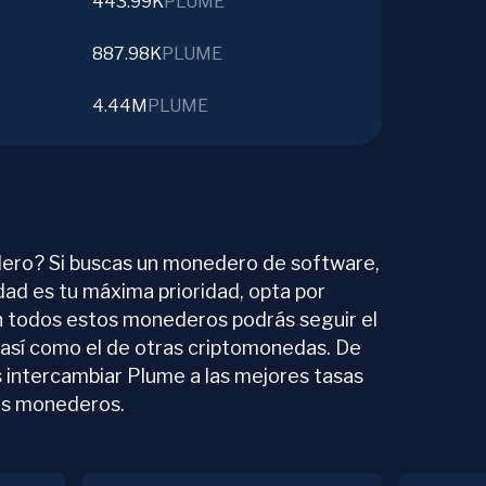
443.99K
PLUME
887.98K
PLUME
4.44M
PLUME
ero? Si buscas un monedero de software,
idad es tu máxima prioridad, opta por
n todos estos monederos podrás seguir el
 así como el de otras criptomonedas. De
 intercambiar Plume a las mejores tasas
os monederos.