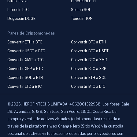
Bitcoin BTC
Ethereum ETH
Litecoin LTC
Solana SOL
Dogecoin DOGE
Toncoin TON
Pares de Criptomonedas
Convertir ETH a BTC
Convertir BTC a ETH
Convertir USDT a BTC
Convertir BTC a USDT
Convertir XMR a BTC
Convertir BTC a XMR
Convertir XRP a BTC
Convertir BTC a XRP
Convertir SOL a ETH
Convertir ETH a SOL
Convertir LTC a BTC
Convertir BTC a LTC
©
2026
.
HEROFINTECHS LIMITADA, 4062001322968. Los Yoses, Cale
39. Avenidas, 8 & 9, San José, San Pedro, 11501, Costa Rica.La
compra y venta de activos virtuales (criptomonedas) realizada a
través de la plataforma web ChangeHero (Sitio Web) y la custodia
opcional de activos virtuales son procesadas por proveedores con