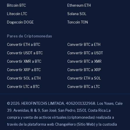
Bitcoin BTC
Ethereum ETH
Litecoin LTC
Solana SOL
Dogecoin DOGE
Toncoin TON
Pares de Criptomonedas
Convertir ETH a BTC
Convertir BTC a ETH
Convertir USDT a BTC
Convertir BTC a USDT
Convertir XMR a BTC
Convertir BTC a XMR
Convertir XRP a BTC
Convertir BTC a XRP
Convertir SOL a ETH
Convertir ETH a SOL
Convertir LTC a BTC
Convertir BTC a LTC
©
2026
.
HEROFINTECHS LIMITADA, 4062001322968. Los Yoses, Cale
39. Avenidas, 8 & 9, San José, San Pedro, 11501, Costa Rica.La
compra y venta de activos virtuales (criptomonedas) realizada a
través de la plataforma web ChangeHero (Sitio Web) y la custodia