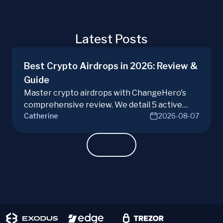
Latest Posts
Best Crypto Airdrops in 2026: Review &
Guide
Master crypto airdrops with ChangeHero's
comprehensive review. We detail 5 active
Catherine
2026-08-07
campaigns, risks, benefits, and a vital checklist
for discerning real opportunities from scams.
Learn more.