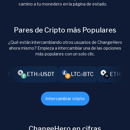
camino a tu monedero en la página de estado.
Pares de Cripto más Populares
¿Qué están intercambiando otros usuarios de ChangeHero
ahora mismo? Empieza a intercambiar una de las opciones
más populares con un solo clic.
ETH
a
USDT
LTC
a
BTC
ETH
a
SOL
Intercambiar cripto
ChangeHero en cifras