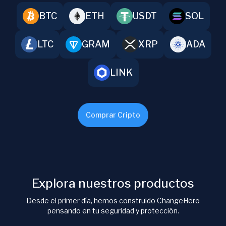
BTC
ETH
USDT
SOL
LTC
GRAM
XRP
ADA
LINK
Comprar Cripto
Explora nuestros productos
Desde el primer día, hemos construido ChangeHero
pensando en tu seguridad y protección.