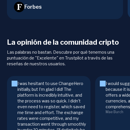
Forbes
La opinión de la comunidad cripto
Las palabras no bastan. Descubre por qué tenemos una
puntuación de "Excelente" en Trustpilot a través de las
reseñas de nuestros usuarios.
I was hesitant to use ChangeHero
I would sugg
initially, but I’m glad I did! The
because it i
platform is incredibly intuitive, and
offers a wid
the process was so quick. I didn’t
currencies, 
even need to register, which saved
comprehensi
Mae Burch
me time and effort. The exchange
rates were competitive, and my
transaction went through smoothly
in under 10 minutes. I’ll definitely be