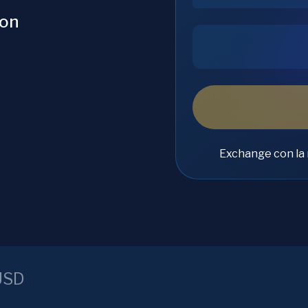
bon
Exchange con la 
USD