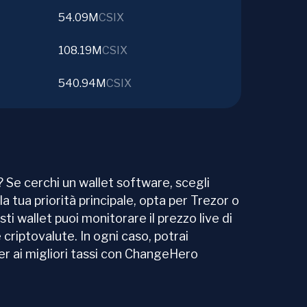
54.09M
CSIX
108.19M
CSIX
540.94M
CSIX
 Se cerchi un wallet software, scegli
la tua priorità principale, opta per Trezor o
sti wallet puoi monitorare il prezzo live di
 criptovalute. In ogni caso, potrai
r ai migliori tassi con ChangeHero