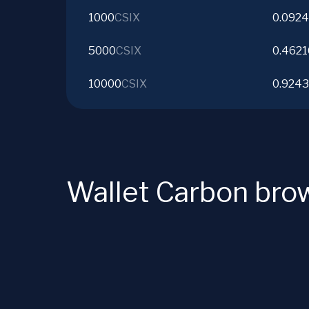
1000
CSIX
0.092
5000
CSIX
0.4621
10000
CSIX
0.924
Wallet Carbon bro