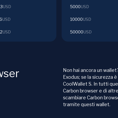
43
USD
5000
USD
6
USD
10000
USD
32
USD
50000
USD
wser
Non hai ancora un wallet?
Exodus; se la sicurezza è 
CoolWallet S. In tutti que
Carbon browser e di altre
scambiare Carbon browse
tramite questi wallet.