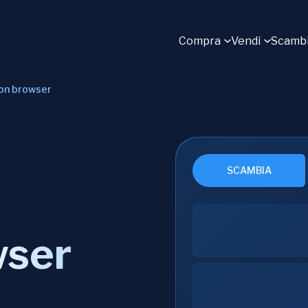
Compra
Vendi
Scamb
on browser
SCAMBIA
wser