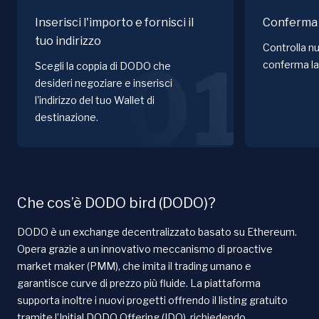
Inserisci l'importo e fornisci il
Conferma 
tuo indirizzo
Controlla nu
01
conferma la
Scegli la coppia di DODO che
desideri negoziare e inserisci
l'indirizzo del tuo Wallet di
destinazione.
Che cos’è DODO bird (DODO)?
DODO è un exchange decentralizzato basato su Ethereum.
Opera grazie a un innovativo meccanismo di proactive
market maker (PMM), che imita il trading umano e
garantisce curve di prezzo più fluide. La piattaforma
supporta inoltre i nuovi progetti offrendo il listing gratuito
tramite l’Initial DODO Offering (IDO), richiedendo