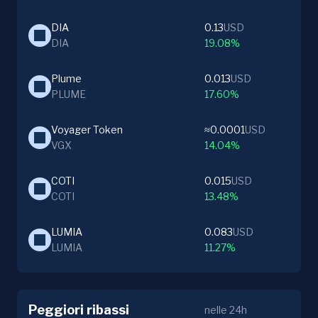
DIA
0.13
USD
DIA
19.08%
Plume
0.013
USD
PLUME
17.60%
Voyager Token
≈0.0001
USD
VGX
14.04%
COTI
0.015
USD
COTI
13.48%
LUMIA
0.083
USD
LUMIA
11.27%
Peggiori ribassi
nelle 24h