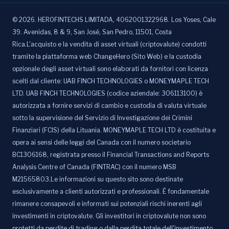
©
2026
.
HEROFINTECHS LIMITADA, 4062001322968. Los Yoses, Cale
39. Avenidas, 8 & 9, San José, San Pedro, 11501, Costa
Rica.L'acquisto e la vendita di asset virtuali (criptovalute) condotti
tramite la piattaforma web ChangeHero (Sito Web) e la custodia
opzionale degli asset virtuali sono elaborati da fornitori con licenza
scelti dal cliente: UAB FINCH TECHNOLOGIES o MONEYMAPLE TECH
LTD. UAB FINCH TECHNOLOGIES (codice aziendale: 306113100) è
autorizzata a fornire servizi di cambio e custodia di valuta virtuale
sotto la supervisione del Servizio di Investigazione dei Crimini
Finanziari (FCIS) della Lituania. MONEYMAPLE TECH LTD è costituita e
opera ai sensi delle leggi del Canada con il numero societario
BC1306168, registrata presso il Financial Transactions and Reports
Analysis Centre of Canada (FINTRAC) con il numero MSB
M21565803.Le informazioni su questo sito sono destinate
esclusivamente a clienti autorizzati e professionali. È fondamentale
rimanere consapevoli e informati sui potenziali rischi inerenti agli
investimenti in criptovalute. Gli investitori in criptovalute non sono
protetti da perdite di trading o dalla perdita totale dell'investimento.