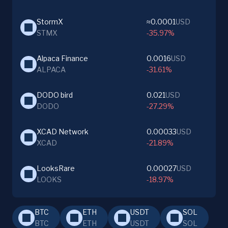
StormX
≈0.0001
USD
STMX
-35.97%
Alpaca Finance
0.0016
USD
ALPACA
-31.61%
DODO bird
0.021
USD
DODO
-27.29%
XCAD Network
0.00033
USD
XCAD
-21.89%
LooksRare
0.00027
USD
LOOKS
-18.97%
BTC
ETH
USDT
SOL
BTC
ETH
USDT
SOL