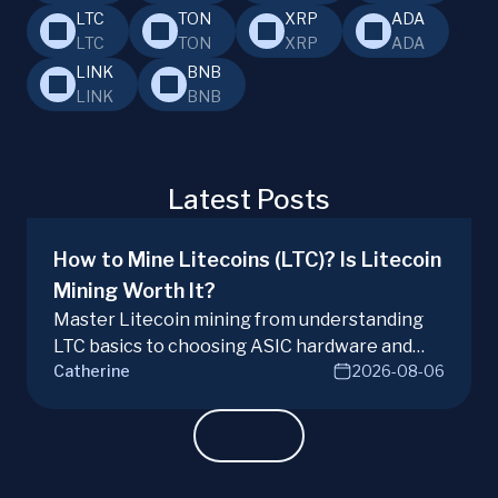
LTC
TON
XRP
ADA
LTC
TON
XRP
ADA
LINK
BNB
LINK
BNB
Latest Posts
How to Mine Litecoins (LTC)? Is Litecoin
Mining Worth It?
Master Litecoin mining from understanding
LTC basics to choosing ASIC hardware and
Catherine
2026-08-06
joining mining pools. Optimize your Litecoin
mining for maximum profit today.