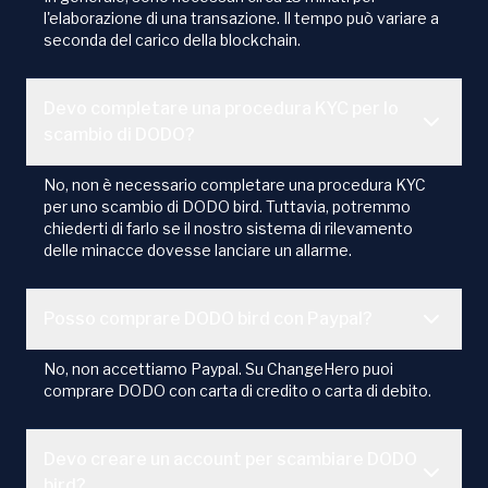
l'elaborazione di una transazione. Il tempo può variare a
seconda del carico della blockchain.
Devo completare una procedura KYC per lo
scambio di DODO?
No, non è necessario completare una procedura KYC
per uno scambio di DODO bird. Tuttavia, potremmo
chiederti di farlo se il nostro sistema di rilevamento
delle minacce dovesse lanciare un allarme.
Posso comprare DODO bird con Paypal?
No, non accettiamo Paypal. Su ChangeHero puoi
comprare DODO con carta di credito o carta di debito.
Devo creare un account per scambiare DODO
bird?