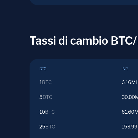
Tassi di cambio BTC
BTC
INR
1
BTC
6.16M
5
BTC
30.80
10
BTC
61.60
25
BTC
153.9