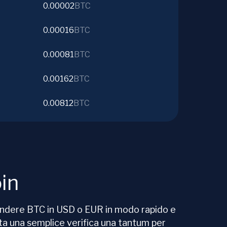
0.00002
BTC
0.00016
BTC
0.00081
BTC
0.00162
BTC
0.00812
BTC
in
ndere BTC in USD o EUR in modo rapido e
ta una semplice verifica una tantum per