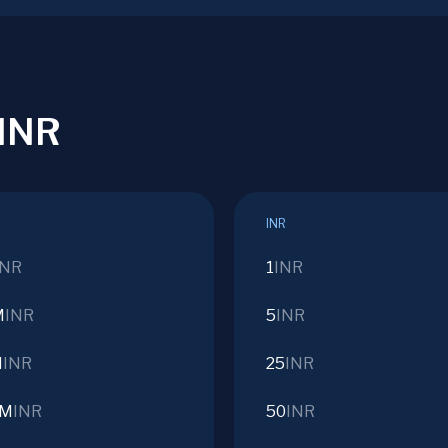
/INR
INR
INR
1
INR
M
INR
5
INR
M
INR
25
INR
9M
INR
50
INR