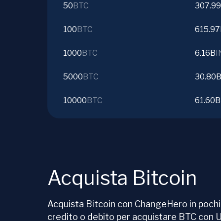
50
BTC
307.9
100
BTC
615.9
1000
BTC
6.16B
I
5000
BTC
30.80
10000
BTC
61.60B
Acquista Bitcoin
Acquista Bitcoin con ChangeHero in pochi c
credito o debito per acquistare BTC con 