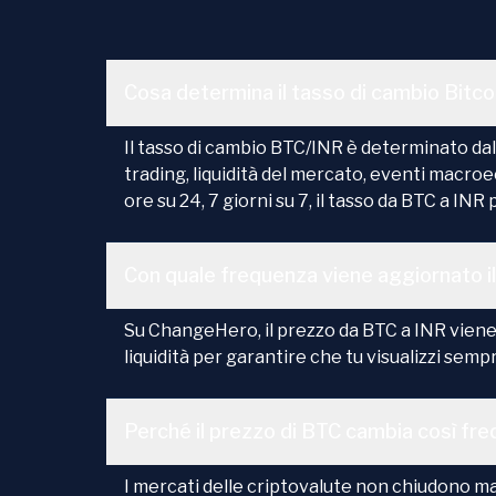
Cosa determina il tasso di cambio Bitc
Il tasso di cambio BTC/INR è determinato dalla
trading, liquidità del mercato, eventi macro
ore su 24, 7 giorni su 7, il tasso da BTC a IN
Con quale frequenza viene aggiornato i
Su ChangeHero, il prezzo da BTC a INR viene
liquidità per garantire che tu visualizzi semp
Perché il prezzo di BTC cambia così f
I mercati delle criptovalute non chiudono mai