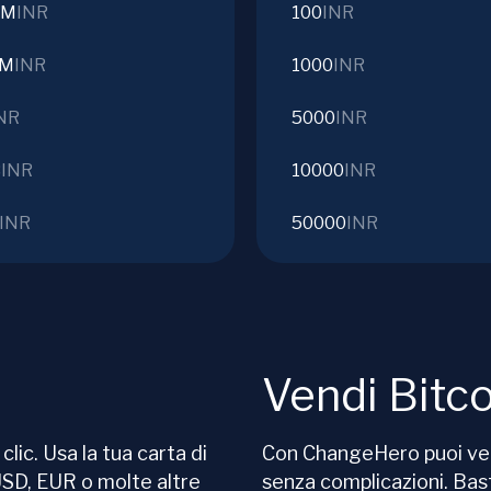
9M
INR
100
INR
7M
INR
1000
INR
NR
5000
INR
B
INR
10000
INR
INR
50000
INR
Vendi Bitco
lic. Usa la tua carta di
Con ChangeHero puoi ve
USD, EUR o molte altre
senza complicazioni. Bas