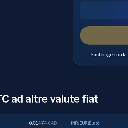
Exchange con la 
C ad altre valute fiat
0.01474
CAD
INR
/
EUR
(
Euro
)