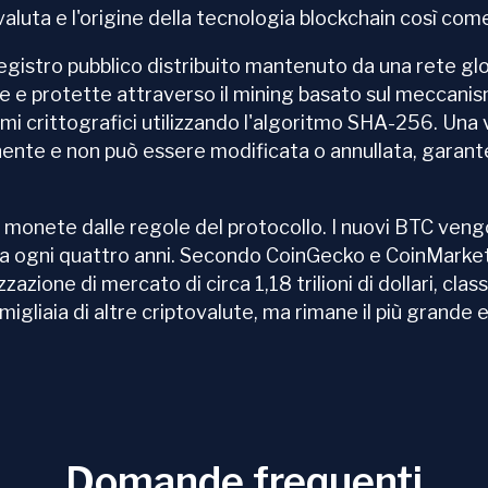
luta e l'origine della tecnologia blockchain così come
 registro pubblico distribuito mantenuto da una rete g
te e protette attraverso il mining basato sul meccanis
 crittografici utilizzando l'algoritmo SHA-256. Una v
te e non può essere modificata o annullata, garanten
i di monete dalle regole del protocollo. I nuovi BTC ve
ca ogni quattro anni. Secondo CoinGecko e CoinMarket
zazione di mercato di circa 1,18 trilioni di dollari, clas
o migliaia di altre criptovalute, ma rimane il più grande
Domande frequenti