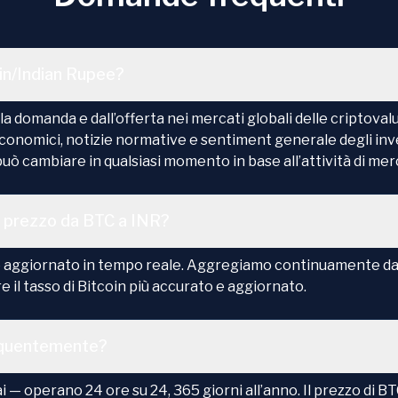
oin/Indian Rupee?
 domanda e dall’offerta nei mercati globali delle criptovalut
economici, notizie normative e sentiment generale degli inv
R può cambiare in qualsiasi momento in base all’attività di me
l prezzo da BTC a INR?
 aggiornato in tempo reale. Aggregiamo continuamente dati 
re il tasso di Bitcoin più accurato e aggiornato.
requentemente?
 — operano 24 ore su 24, 365 giorni all’anno. Il prezzo di B