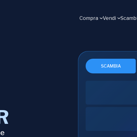
Compra
Vendi
Scamb
SCAMBIA
R
ee