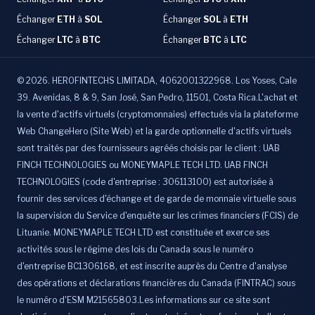
Échanger
ETH
à
SOL
Échanger
SOL
à
ETH
Échanger
LTC
à
BTC
Échanger
BTC
à
LTC
©
2026
.
HEROFINTECHS LIMITADA, 4062001322968. Los Yoses, Cale
39. Avenidas, 8 & 9, San José, San Pedro, 11501, Costa Rica.L'achat et
la vente d'actifs virtuels (cryptomonnaies) effectués via la plateforme
Web ChangeHero (Site Web) et la garde optionnelle d'actifs virtuels
sont traités par des fournisseurs agréés choisis par le client : UAB
FINCH TECHNOLOGIES ou MONEYMAPLE TECH LTD. UAB FINCH
TECHNOLOGIES (code d'entreprise : 306113100) est autorisée à
fournir des services d'échange et de garde de monnaie virtuelle sous
la supervision du Service d'enquête sur les crimes financiers (FCIS) de
Lituanie. MONEYMAPLE TECH LTD est constituée et exerce ses
activités sous le régime des lois du Canada sous le numéro
d'entreprise BC1306168, et est inscrite auprès du Centre d'analyse
des opérations et déclarations financières du Canada (FINTRAC) sous
le numéro d'ESM M21565803.Les informations sur ce site sont