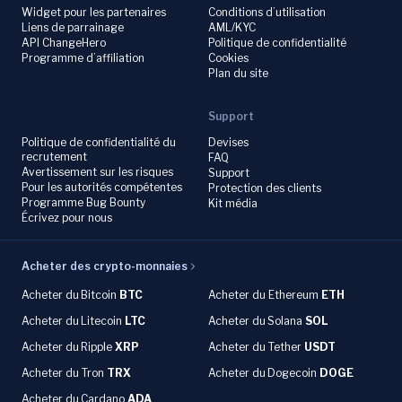
Widget pour les partenaires
Conditions d’utilisation
Liens de parrainage
AML/KYC
API ChangeHero
Politique de confidentialité
Programme d’affiliation
Cookies
Plan du site
Support
Politique de confidentialité du
Devises
recrutement
FAQ
Avertissement sur les risques
Support
Pour les autorités compétentes
Protection des clients
Programme Bug Bounty
Kit média
Écrivez pour nous
Acheter des crypto-monnaies
Acheter du
Bitcoin
BTC
Acheter du Ethereum
ETH
Acheter du
Litecoin
LTC
Acheter du
Solana
SOL
Acheter du
Ripple
XRP
Acheter du Tether
USDT
Acheter du Tron
TRX
Acheter du
Dogecoin
DOGE
Acheter du
Cardano
ADA