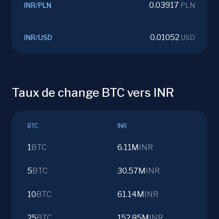
0.03917
INR
/
PLN
PLN
0.01052
INR
/
USD
USD
Taux de change BTC vers INR
BTC
INR
1
BTC
6.11M
INR
5
BTC
30.57M
INR
10
BTC
61.14M
INR
25
BTC
152.85M
INR