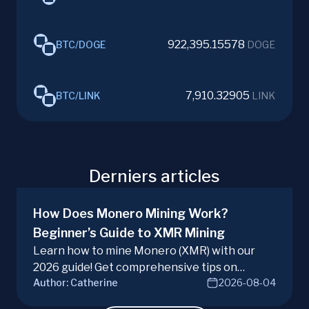
922,395.15578
BTC
/
DOGE
DOGE
7,910.32905
BTC
/
LINK
LINK
Derniers articles
How Does Monero Mining Work?
Beginner’s Guide to XMR Mining
Learn how to mine Monero (XMR) with our
2026 guide! Get comprehensive tips on
Author:
Catherine
2026-08-04
hardware, software, and techniques for
successful Monero mining.