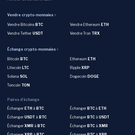
Vendre crypto-monnaies
Vendre Bitcoins
BTC
Vendre Ethereum
ETH
Vendre Tether
USDT
Vendre Tron
TRX
Échange crypto-monnaies
Bitcoin
BTC
Ethereum
ETH
Litecoin
LTC
Ripple
XRP
Solana
SOL
Dogecoin
DOGE
Toncoin
TON
Paires d'échange
Échanger
ETH
à
BTC
Échanger
BTC
à
ETH
Échanger
USDT
à
BTC
Échanger
BTC
à
USDT
Échanger
XMR
à
BTC
Échanger
BTC
à
XMR
Échanger
XRP
à
BTC
Échanger
BTC
à
XRP