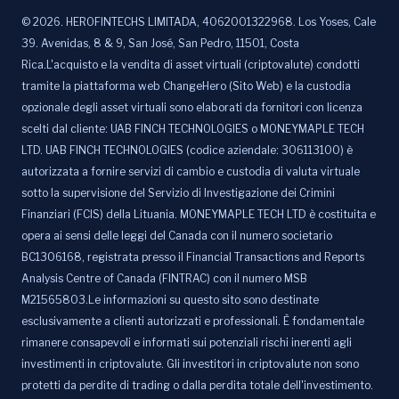
©
2026
.
HEROFINTECHS LIMITADA, 4062001322968. Los Yoses, Cale
39. Avenidas, 8 & 9, San José, San Pedro, 11501, Costa
Rica.L'acquisto e la vendita di asset virtuali (criptovalute) condotti
tramite la piattaforma web ChangeHero (Sito Web) e la custodia
opzionale degli asset virtuali sono elaborati da fornitori con licenza
scelti dal cliente: UAB FINCH TECHNOLOGIES o MONEYMAPLE TECH
LTD. UAB FINCH TECHNOLOGIES (codice aziendale: 306113100) è
autorizzata a fornire servizi di cambio e custodia di valuta virtuale
sotto la supervisione del Servizio di Investigazione dei Crimini
Finanziari (FCIS) della Lituania. MONEYMAPLE TECH LTD è costituita e
opera ai sensi delle leggi del Canada con il numero societario
BC1306168, registrata presso il Financial Transactions and Reports
Analysis Centre of Canada (FINTRAC) con il numero MSB
M21565803.Le informazioni su questo sito sono destinate
esclusivamente a clienti autorizzati e professionali. È fondamentale
rimanere consapevoli e informati sui potenziali rischi inerenti agli
investimenti in criptovalute. Gli investitori in criptovalute non sono
protetti da perdite di trading o dalla perdita totale dell'investimento.