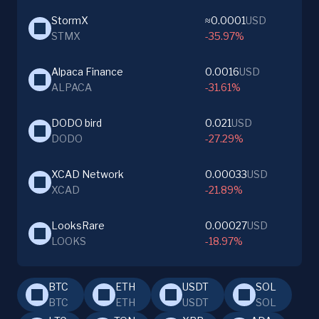
StormX
≈0.0001
USD
STMX
-35.97%
Alpaca Finance
0.0016
USD
ALPACA
-31.61%
DODO bird
0.021
USD
DODO
-27.29%
XCAD Network
0.00033
USD
XCAD
-21.89%
LooksRare
0.00027
USD
LOOKS
-18.97%
BTC
ETH
USDT
SOL
BTC
ETH
USDT
SOL