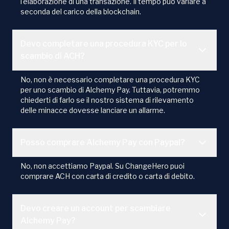
l'elaborazione di una transazione. Il tempo può variare a
seconda del carico della blockchain.
Devo completare una procedura KYC per lo
scambio di ACH?
No, non è necessario completare una procedura KYC
per uno scambio di Alchemy Pay. Tuttavia, potremmo
chiederti di farlo se il nostro sistema di rilevamento
delle minacce dovesse lanciare un allarme.
Posso comprare Alchemy Pay con Paypal?
No, non accettiamo Paypal. Su ChangeHero puoi
comprare ACH con carta di credito o carta di debito.
Devo creare un account per scambiare
Alchemy Pay?