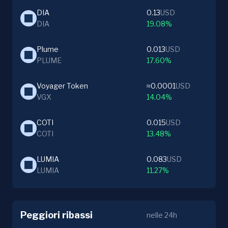
DIA
0.13
USD
DIA
19.08%
Plume
0.013
USD
PLUME
17.60%
Voyager Token
≈0.0001
USD
VGX
14.04%
COTI
0.015
USD
COTI
13.48%
LUMIA
0.083
USD
LUMIA
11.27%
Peggiori ribassi
nelle 24h