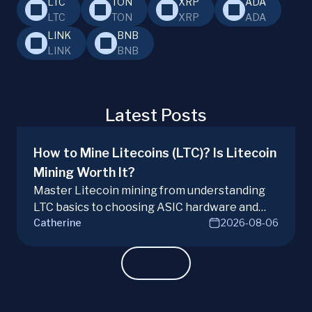
LTC
TON
XRP
ADA
LTC
TON
XRP
ADA
LINK
BNB
LINK
BNB
Latest Posts
How to Mine Litecoins (LTC)? Is Litecoin
Mining Worth It?
Master Litecoin mining from understanding
LTC basics to choosing ASIC hardware and
Catherine
2026-08-06
joining mining pools. Optimize your Litecoin
mining for maximum profit today.