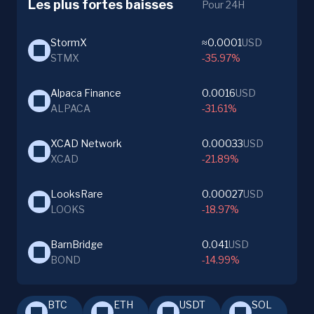
Les plus fortes baisses
Pour 24H
StormX
≈0.0001
USD
STMX
-35.97%
Alpaca Finance
0.0016
USD
ALPACA
-31.61%
XCAD Network
0.00033
USD
XCAD
-21.89%
LooksRare
0.00027
USD
LOOKS
-18.97%
BarnBridge
0.041
USD
BOND
-14.99%
BTC
ETH
USDT
SOL