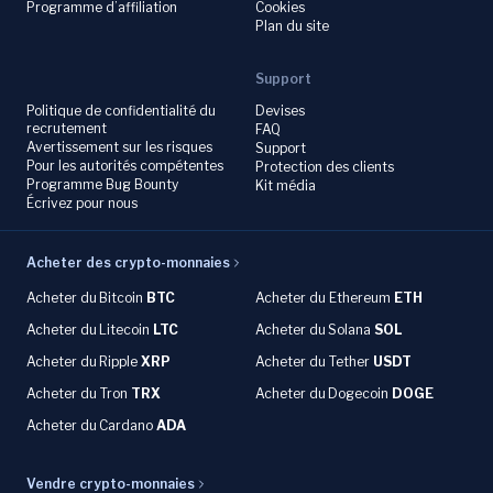
Programme d’affiliation
Cookies
Plan du site
Support
Politique de confidentialité du
Devises
recrutement
FAQ
Avertissement sur les risques
Support
Pour les autorités compétentes
Protection des clients
Programme Bug Bounty
Kit média
Écrivez pour nous
Acheter des crypto-monnaies
Acheter du
Bitcoin
BTC
Acheter du Ethereum
ETH
Acheter du
Litecoin
LTC
Acheter du
Solana
SOL
Acheter du
Ripple
XRP
Acheter du Tether
USDT
Acheter du Tron
TRX
Acheter du
Dogecoin
DOGE
Acheter du
Cardano
ADA
Vendre crypto-monnaies