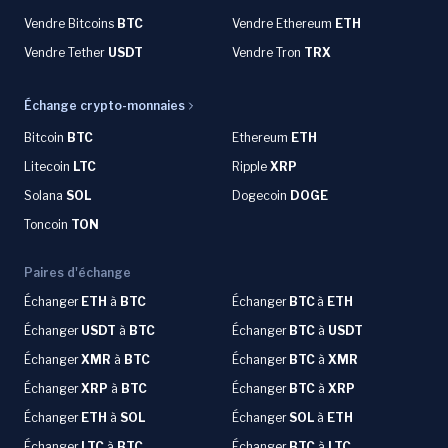
Vendre Bitcoins
BTC
Vendre Ethereum
ETH
Vendre Tether
USDT
Vendre Tron
TRX
Échange crypto-monnaies
Bitcoin
BTC
Ethereum
ETH
Litecoin
LTC
Ripple
XRP
Solana
SOL
Dogecoin
DOGE
Toncoin
TON
Paires d'échange
Échanger
ETH
à
BTC
Échanger
BTC
à
ETH
Échanger
USDT
à
BTC
Échanger
BTC
à
USDT
Échanger
XMR
à
BTC
Échanger
BTC
à
XMR
Échanger
XRP
à
BTC
Échanger
BTC
à
XRP
Échanger
ETH
à
SOL
Échanger
SOL
à
ETH
Échanger
LTC
à
BTC
Échanger
BTC
à
LTC