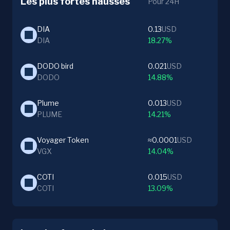
Les plus fortes hausses
Pour 24H
DIA
0.13
USD
DIA
18.27%
DODO bird
0.021
USD
DODO
14.88%
Plume
0.013
USD
PLUME
14.21%
Voyager Token
≈0.0001
USD
VGX
14.04%
COTI
0.015
USD
COTI
13.09%