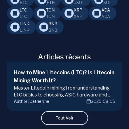
BTC
ETH
USDT
SOL
LTC
TON
XRP
ADA
LTC
TON
XRP
ADA
LINK
BNB
LINK
BNB
Articles récents
How to Mine Litecoins (LTC)? Is Litecoin
Mining Worth It?
Master Litecoin mining from understanding
LTC basics to choosing ASIC hardware and
Author:
Catherine
2026-08-06
joining mining pools. Optimize your Litecoin
mining for maximum profit today.
Tout Voir