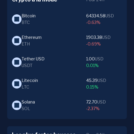
Bitcoin
64334.58
USD
BTC
-0.63%
Ethereum
1903.38
USD
ETH
-0.69%
Tether USD
1.00
USD
USDT
0.01%
Litecoin
45.39
USD
LTC
0.15%
Solana
72.70
USD
SOL
-2.37%