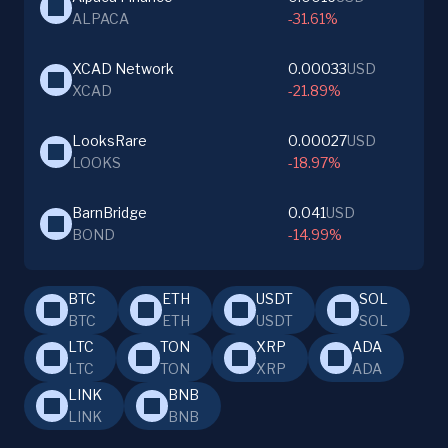
ALPACA
-31.61%
XCAD Network
0.00033
USD
XCAD
-21.89%
LooksRare
0.00027
USD
LOOKS
-18.97%
BarnBridge
0.041
USD
BOND
-14.99%
BTC
ETH
USDT
SOL
BTC
ETH
USDT
SOL
LTC
TON
XRP
ADA
LTC
TON
XRP
ADA
LINK
BNB
LINK
BNB