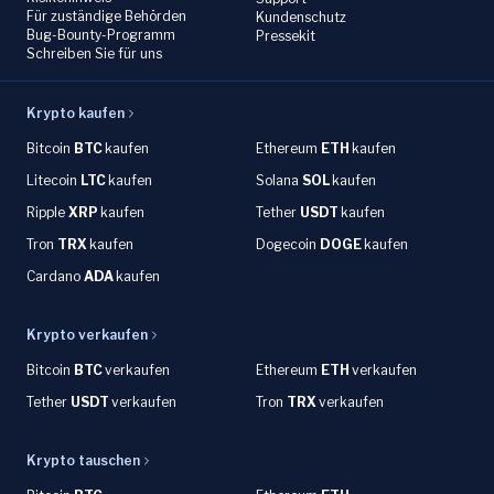
Für zuständige Behörden
Kundenschutz
Bug-Bounty-Programm
Pressekit
Schreiben Sie für uns
Krypto kaufen
Bitcoin
BTC
kaufen
Ethereum
ETH
kaufen
Litecoin
LTC
kaufen
Solana
SOL
kaufen
Ripple
XRP
kaufen
Tether
USDT
kaufen
Tron
TRX
kaufen
Dogecoin
DOGE
kaufen
Cardano
ADA
kaufen
Krypto verkaufen
Bitcoin
BTC
verkaufen
Ethereum
ETH
verkaufen
Tether
USDT
verkaufen
Tron
TRX
verkaufen
Krypto tauschen