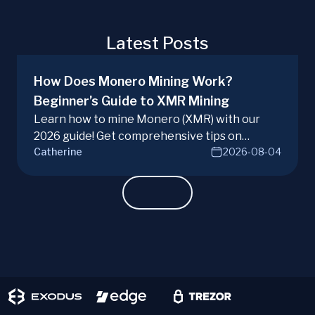
Latest Posts
How Does Monero Mining Work?
Beginner’s Guide to XMR Mining
Learn how to mine Monero (XMR) with our
2026 guide! Get comprehensive tips on
Catherine
2026-08-04
hardware, software, and techniques for
successful Monero mining.