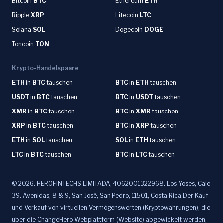
Bitcoin
BTC
Ethereum
ETH
Ripple
XRP
Litecoin
LTC
Solana
SOL
Dogecoin
DOGE
Toncoin
TON
Krypto-Handelspaare
ETH
in
BTC
tauschen
BTC
in
ETH
tauschen
USDT
in
BTC
tauschen
BTC
in
USDT
tauschen
XMR
in
BTC
tauschen
BTC
in
XMR
tauschen
XRP
in
BTC
tauschen
BTC
in
XRP
tauschen
ETH
in
SOL
tauschen
SOL
in
ETH
tauschen
LTC
in
BTC
tauschen
BTC
in
LTC
tauschen
©
2026
.
HEROFINTECHS LIMITADA, 4062001322968. Los Yoses, Cale
39. Avenidas, 8 & 9, San José, San Pedro, 11501, Costa Rica.Der Kauf
und Verkauf von virtuellen Vermögenswerten (Kryptowährungen), die
über die ChangeHero Webplattform (Website) abgewickelt werden,