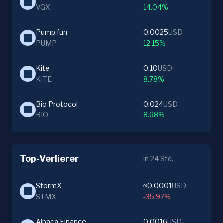
VGX
14.04%
Pump.fun
0.0025
USD
PUMP
12.15%
Kite
0.10
USD
KITE
8.78%
Bio Protocol
0.024
USD
BIO
8.68%
Top-Verlierer
in 24 Std.
StormX
≈0.0001
USD
STMX
-35.97%
Alpaca Finance
0.0016
USD