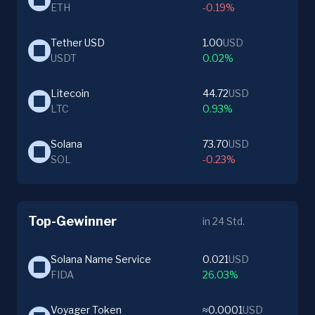
ETH
-0.19%
Tether USD
1.00
USD
USDT
0.02%
Litecoin
44.72
USD
LTC
0.93%
Solana
73.70
USD
SOL
-0.23%
Top-Gewinner
in 24 Std.
Solana Name Service
0.021
USD
FIDA
26.03%
Voyager Token
≈0.0001
USD