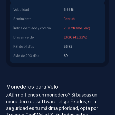
Volatilidad
6.66%
Sentimiento
Bearish
Índice de miedo y codicia
25 (Extreme Fear)
Días en verde
13/30 (43.33%)
RSI de 14 días
56.73
SMA de 200 días
$0
Monederos para Velo
¿Aún no tienes un monedero? Si buscas un
monedero de software, elige Exodus; si la
seguridad es tu máxima prioridad, opta por
Trezor o CoolWallet S. En todos estos