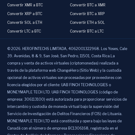
Convertir XMR a BTC
Convertir BTC a XMR
Convertir XRP a BTC
Convertir BTC a XRP
Convertir SOL a ETH
Convertir ETH a SOL
Convertir LTC a BTC
Convertir BTC a LTC
©
2026
.
HEROFINTECHS LIMITADA, 4062001322968. Los Yoses, Cale
39. Avenidas, 8 & 9, San José, San Pedro, 11501, Costa Rica.La
compra y venta de activos virtuales (criptomonedas) realizada a
través de la plataforma web ChangeHero (Sitio Web) y la custodia
opcional de activos virtuales son procesadas por proveedores con
licencia elegidos por el cliente: UAB FINCH TECHNOLOGIES o
MONEYMAPLE TECH LTD. UAB FINCH TECHNOLOGIES (código de
empresa: 306113100) está autorizada para proporcionar servicios de
intercambio y custodia de moneda virtual bajo la supervisión del
Servicio de Investigación de Delitos Financieros (FCIS) de Lituania.
MONEYMAPLE TECH LTD está constituida y opera bajo las leyes de
Canadá con el número de empresa BC1306168, registrada en el