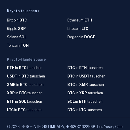
Krypto tauschen
Bitcoin
BTC
Ethereum
ETH
Ripple
XRP
Litecoin
LTC
Solana
SOL
Dogecoin
DOGE
Toncoin
TON
Krypto-Handelspaare
ETH
in
BTC
tauschen
BTC
in
ETH
tauschen
USDT
in
BTC
tauschen
BTC
in
USDT
tauschen
XMR
in
BTC
tauschen
BTC
in
XMR
tauschen
XRP
in
BTC
tauschen
BTC
in
XRP
tauschen
ETH
in
SOL
tauschen
SOL
in
ETH
tauschen
LTC
in
BTC
tauschen
BTC
in
LTC
tauschen
©
2026
.
HEROFINTECHS LIMITADA, 4062001322968. Los Yoses, Cale