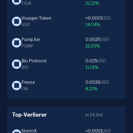
FIDA
21.22%
Voyager Token
≈0.0001
USD
VGX
14.04%
Pump.fun
0.0025
USD
PUMP
12.05%
Bio Protocol
0.025
USD
BIO
11.01%
Freysa
0.0026
USD
FAI
8.23%
Top-Verlierer
in 24 Std.
StormX
≈0.0001
USD