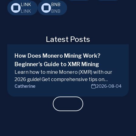
LINK
BNB
LINK
BNB
Latest Posts
How Does Monero Mining Work?
Beginner’s Guide to XMR Mining
Learn how to mine Monero (XMR) with our
2026 guide! Get comprehensive tips on
Catherine
2026-08-04
hardware, software, and techniques for
successful Monero mining.