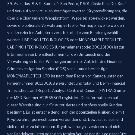
39. Avenidas, 8 & 9, San José, San Pedro, 11501, Costa Rica.Der Kauf
und Verkauf von virtuellen Vermögenswerten (Kryptowährungen), die
über die ChangeHero Webplattform (Website) abgewickelt werden,
sowie die optionale Verwahrung virtueller Vermögenswerte werden
von lizenzierten Anbietern verarbeitet, die vom Kunden gewählt
wurden: UAB FINCH TECHNOLOGIES oder MONEYMAPLE TECH LTD.
UAB FINCH TECHNOLOGIES (Unternehmenscode: 306113100) ist zur
Erbringung von Dienstleistungen für den Umtausch und die
Verwahrung virtueller Währungen unter der Aufsicht des Financial
Crime Investigation Service (FCIS) von Litauen berechtigt.
MONEYMAPLE TECH LTD ist nach dem Recht von Kanada unter der
Firmennummer BC1306168 gegründet und tätig und beim Financial
Transactions and Reports Analysis Centre of Canada (FINTRAC) unter
der MSB-Nummer M21565803 registriert.Die Informationen auf
dieser Website sind nur für autorisierte und professionelle Kunden
bestimmt. Es ist entscheidend, sich der potenziellen Risiken, die mit
Kryptowährungsinvestitionen verbunden sind, bewusst zu sein und
sich darüber zu informieren. Kryptowährungsinvestoren sind nicht
vor Handelsverlusten oder dem totalen Verlust der Anlage geschützt.