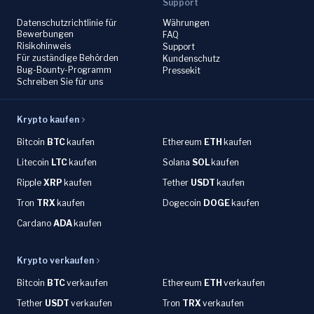
Support
Datenschutzrichtlinie für
Währungen
Bewerbungen
FAQ
Risikohinweis
Support
Für zuständige Behörden
Kundenschutz
Bug-Bounty-Programm
Pressekit
Schreiben Sie für uns
Krypto kaufen
Bitcoin
BTC
kaufen
Ethereum
ETH
kaufen
Litecoin
LTC
kaufen
Solana
SOL
kaufen
Ripple
XRP
kaufen
Tether
USDT
kaufen
Tron
TRX
kaufen
Dogecoin
DOGE
kaufen
Cardano
ADA
kaufen
Krypto verkaufen
Bitcoin
BTC
verkaufen
Ethereum
ETH
verkaufen
Tether
USDT
verkaufen
Tron
TRX
verkaufen