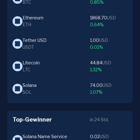
BTC
0.85%
Ethereum
1868.70
USD
ETH
0.64%
Tether USD
1.00
USD
USDT
0.01%
Litecoin
44.84
USD
LTC
1.32%
Solana
74.00
USD
SOL
1.07%
Top-Gewinner
in 24 Std.
Solana Name Service
0.02
USD