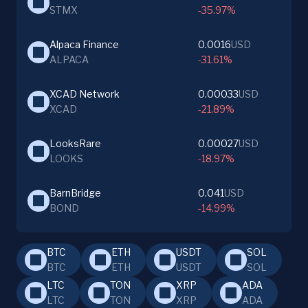
STMX
-35.97%
Alpaca Finance
0.0016
USD
ALPACA
-31.61%
XCAD Network
0.00033
USD
XCAD
-21.89%
LooksRare
0.00027
USD
LOOKS
-18.97%
BarnBridge
0.041
USD
BOND
-14.99%
BTC
ETH
USDT
SOL
BTC
ETH
USDT
SOL
LTC
TON
XRP
ADA
LTC
TON
XRP
ADA