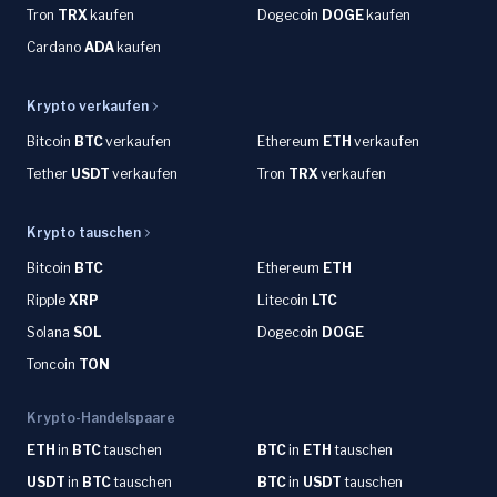
Tron
TRX
kaufen
Dogecoin
DOGE
kaufen
Cardano
ADA
kaufen
Krypto verkaufen
Bitcoin
BTC
verkaufen
Ethereum
ETH
verkaufen
Tether
USDT
verkaufen
Tron
TRX
verkaufen
Krypto tauschen
Bitcoin
BTC
Ethereum
ETH
Ripple
XRP
Litecoin
LTC
Solana
SOL
Dogecoin
DOGE
Toncoin
TON
Krypto-Handelspaare
ETH
in
BTC
tauschen
BTC
in
ETH
tauschen
USDT
in
BTC
tauschen
BTC
in
USDT
tauschen