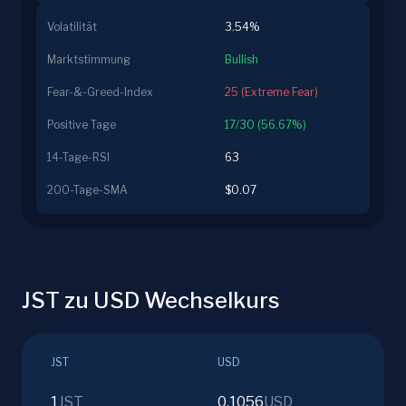
Volatilität
3.54%
Marktstimmung
Bullish
Fear-&-Greed-Index
25 (Extreme Fear)
Positive Tage
17/30 (56.67%)
14-Tage-RSI
63
200-Tage-SMA
$0.07
JST zu USD Wechselkurs
JST
USD
1
JST
0.1056
USD