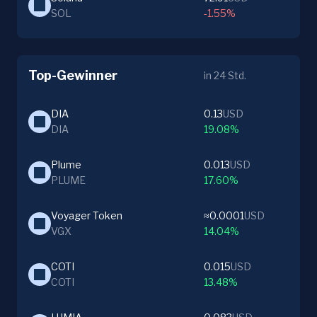
SOL
-1.55%
Top-Gewinner
in 24 Std.
DIA
0.13
USD
DIA
19.08%
Plume
0.013
USD
PLUME
17.60%
Voyager Token
≈0.0001
USD
VGX
14.04%
COTI
0.015
USD
COTI
13.48%