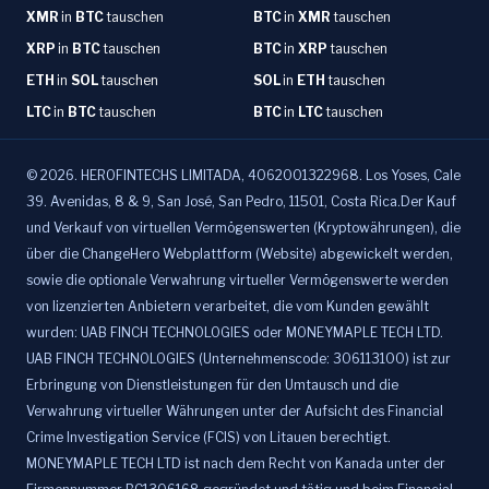
XMR
in
BTC
tauschen
BTC
in
XMR
tauschen
XRP
in
BTC
tauschen
BTC
in
XRP
tauschen
ETH
in
SOL
tauschen
SOL
in
ETH
tauschen
LTC
in
BTC
tauschen
BTC
in
LTC
tauschen
©
2026
.
HEROFINTECHS LIMITADA, 4062001322968. Los Yoses, Cale
39. Avenidas, 8 & 9, San José, San Pedro, 11501, Costa Rica.Der Kauf
und Verkauf von virtuellen Vermögenswerten (Kryptowährungen), die
über die ChangeHero Webplattform (Website) abgewickelt werden,
sowie die optionale Verwahrung virtueller Vermögenswerte werden
von lizenzierten Anbietern verarbeitet, die vom Kunden gewählt
wurden: UAB FINCH TECHNOLOGIES oder MONEYMAPLE TECH LTD.
UAB FINCH TECHNOLOGIES (Unternehmenscode: 306113100) ist zur
Erbringung von Dienstleistungen für den Umtausch und die
Verwahrung virtueller Währungen unter der Aufsicht des Financial
Crime Investigation Service (FCIS) von Litauen berechtigt.
MONEYMAPLE TECH LTD ist nach dem Recht von Kanada unter der