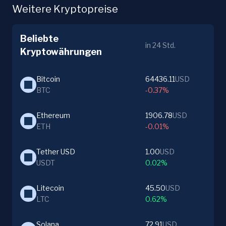
Weitere Kryptopreise
Beliebte
in 24 Std.
Kryptowährungen
Bitcoin
64436.11
USD
BTC
-0.37%
Ethereum
1906.78
USD
ETH
-0.01%
Tether USD
1.00
USD
USDT
0.02%
Litecoin
45.50
USD
LTC
0.62%
Solana
72.91
USD