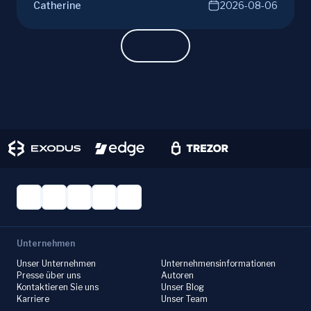
Catherine
2026-08-06
joining mining pools. Optimize your Litecoin
mining for maximum profit today.
Unternehmen
Unser Unternehmen
Unternehmensinformationen
Presse über uns
Autoren
Kontaktieren Sie uns
Unser Blog
Karriere
Unser Team