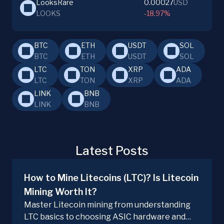
LooksRare
0.00027
USD
LOOKS
-18.97%
BTC
ETH
USDT
SOL
BTC
ETH
USDT
SOL
LTC
TON
XRP
ADA
LTC
TON
XRP
ADA
LINK
BNB
LINK
BNB
Latest Posts
How to Mine Litecoins (LTC)? Is Litecoin
Mining Worth It?
Master Litecoin mining from understanding
LTC basics to choosing ASIC hardware and