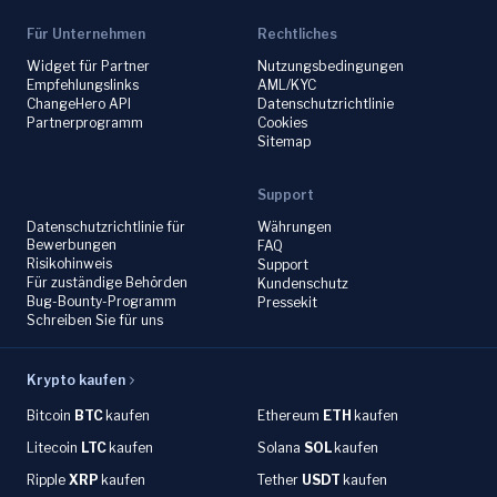
Für Unternehmen
Rechtliches
Widget für Partner
Nutzungsbedingungen
Empfehlungslinks
AML/KYC
ChangeHero API
Datenschutzrichtlinie
Partnerprogramm
Cookies
Sitemap
Support
Datenschutzrichtlinie für
Währungen
Bewerbungen
FAQ
Risikohinweis
Support
Für zuständige Behörden
Kundenschutz
Bug-Bounty-Programm
Pressekit
Schreiben Sie für uns
Krypto kaufen
Bitcoin
BTC
kaufen
Ethereum
ETH
kaufen
Litecoin
LTC
kaufen
Solana
SOL
kaufen
Ripple
XRP
kaufen
Tether
USDT
kaufen