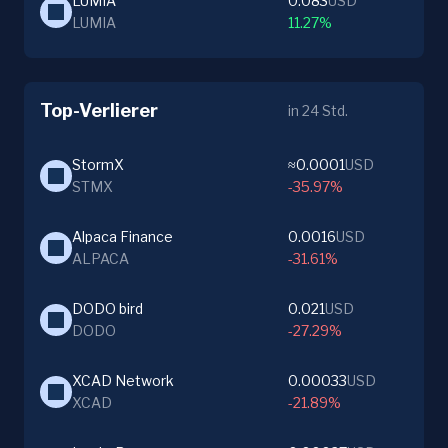
LUMIA
0.083
USD
LUMIA
11.27%
Top-Verlierer
in 24 Std.
StormX
≈0.0001
USD
STMX
-35.97%
Alpaca Finance
0.0016
USD
ALPACA
-31.61%
DODO bird
0.021
USD
DODO
-27.29%
XCAD Network
0.00033
USD
XCAD
-21.89%