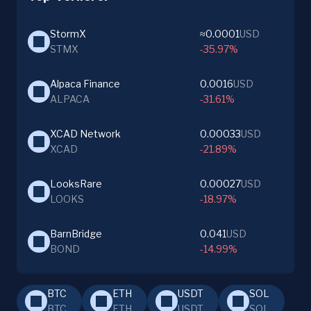
StormX
≈0.0001
USD
STMX
-35.97%
Alpaca Finance
0.0016
USD
ALPACA
-31.61%
XCAD Network
0.00033
USD
XCAD
-21.89%
LooksRare
0.00027
USD
LOOKS
-18.97%
BarnBridge
0.041
USD
BOND
-14.99%
BTC
ETH
USDT
SOL
BTC
ETH
USDT
SOL