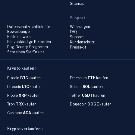
Sitemap
Support
Datenschutzrichtlinie für
Währungen
Bewerbungen
FAQ
Risikohinweis
Support
Für zuständige Behörden
Kundenschutz
Bug-Bounty-Programm
Pressekit
Schreiben Sie für uns
Krypto kaufen
Bitcoin
BTC
kaufen
Ethereum
ETH
kaufen
Litecoin
LTC
kaufen
Solana
SOL
kaufen
Ripple
XRP
kaufen
Tether
USDT
kaufen
Tron
TRX
kaufen
Dogecoin
DOGE
kaufen
Cardano
ADA
kaufen
Krypto verkaufen