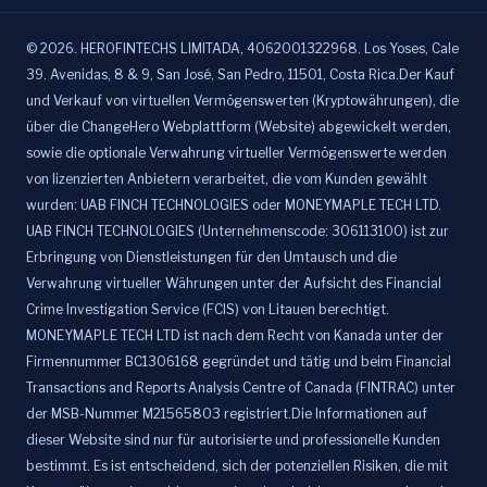
©
2026
.
HEROFINTECHS LIMITADA, 4062001322968. Los Yoses, Cale
39. Avenidas, 8 & 9, San José, San Pedro, 11501, Costa Rica.Der Kauf
und Verkauf von virtuellen Vermögenswerten (Kryptowährungen), die
über die ChangeHero Webplattform (Website) abgewickelt werden,
sowie die optionale Verwahrung virtueller Vermögenswerte werden
von lizenzierten Anbietern verarbeitet, die vom Kunden gewählt
wurden: UAB FINCH TECHNOLOGIES oder MONEYMAPLE TECH LTD.
UAB FINCH TECHNOLOGIES (Unternehmenscode: 306113100) ist zur
Erbringung von Dienstleistungen für den Umtausch und die
Verwahrung virtueller Währungen unter der Aufsicht des Financial
Crime Investigation Service (FCIS) von Litauen berechtigt.
MONEYMAPLE TECH LTD ist nach dem Recht von Kanada unter der
Firmennummer BC1306168 gegründet und tätig und beim Financial
Transactions and Reports Analysis Centre of Canada (FINTRAC) unter
der MSB-Nummer M21565803 registriert.Die Informationen auf
dieser Website sind nur für autorisierte und professionelle Kunden
bestimmt. Es ist entscheidend, sich der potenziellen Risiken, die mit