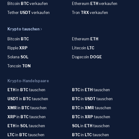
Bitcoin
BTC
verkaufen
Ethereum
ETH
verkaufen
Tether
USDT
verkaufen
Tron
TRX
verkaufen
Krypto tauschen
Bitcoin
BTC
Ethereum
ETH
Ripple
XRP
Litecoin
LTC
Solana
SOL
Dogecoin
DOGE
Toncoin
TON
Krypto-Handelspaare
ETH
in
BTC
tauschen
BTC
in
ETH
tauschen
USDT
in
BTC
tauschen
BTC
in
USDT
tauschen
XMR
in
BTC
tauschen
BTC
in
XMR
tauschen
XRP
in
BTC
tauschen
BTC
in
XRP
tauschen
ETH
in
SOL
tauschen
SOL
in
ETH
tauschen
LTC
in
BTC
tauschen
BTC
in
LTC
tauschen