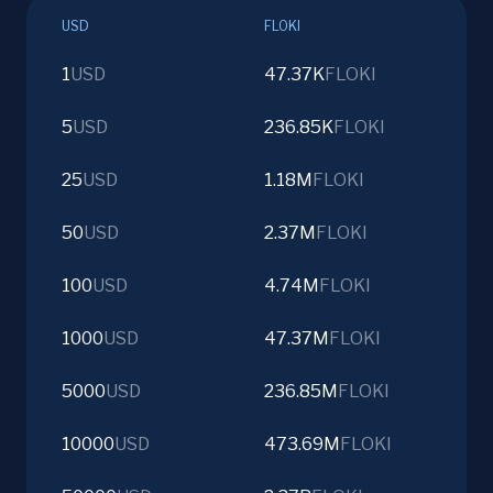
USD
FLOKI
1
USD
47.37K
FLOKI
5
USD
236.85K
FLOKI
25
USD
1.18M
FLOKI
50
USD
2.37M
FLOKI
100
USD
4.74M
FLOKI
1000
USD
47.37M
FLOKI
5000
USD
236.85M
FLOKI
10000
USD
473.69M
FLOKI