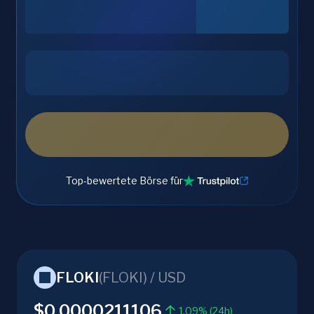
Top-bewertete Börse für
FLOKI
(
FLOKI
) /
USD
$0.0000211106
1.09% (24h)