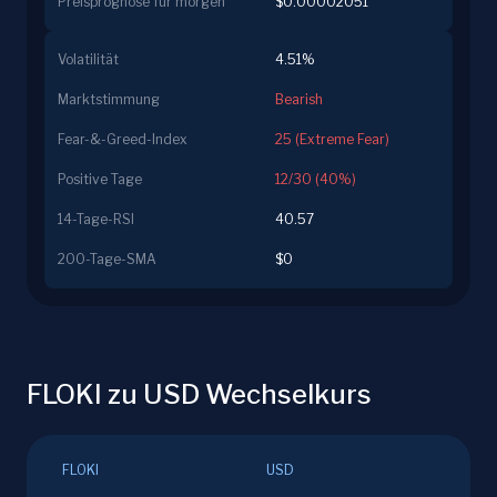
Preisprognose für morgen
$0.00002051
Volatilität
4.51%
Marktstimmung
Bearish
Fear-&-Greed-Index
25 (Extreme Fear)
Positive Tage
12/30 (40%)
14-Tage-RSI
40.57
200-Tage-SMA
$0
FLOKI zu USD Wechselkurs
FLOKI
USD