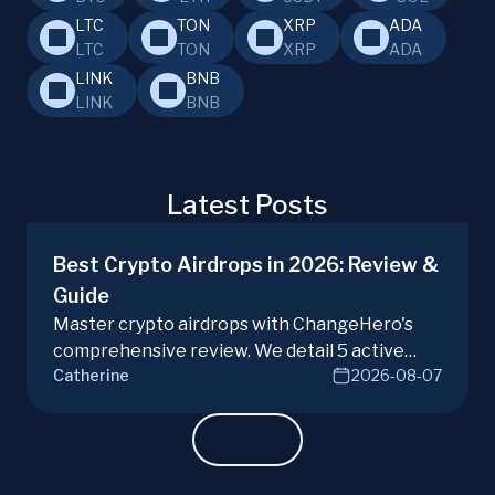
LTC
TON
XRP
ADA
LTC
TON
XRP
ADA
LINK
BNB
LINK
BNB
Latest Posts
Best Crypto Airdrops in 2026: Review &
Guide
Master crypto airdrops with ChangeHero's
comprehensive review. We detail 5 active
Catherine
2026-08-07
campaigns, risks, benefits, and a vital checklist
for discerning real opportunities from scams.
Learn more.