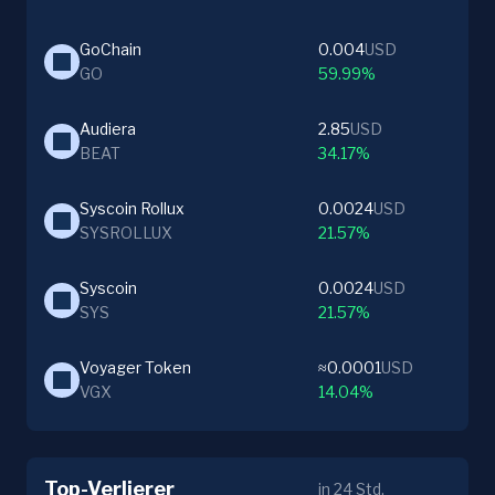
GoChain
0.004
USD
GO
59.99%
Audiera
2.85
USD
BEAT
34.17%
Syscoin Rollux
0.0024
USD
SYSROLLUX
21.57%
Syscoin
0.0024
USD
SYS
21.57%
Voyager Token
≈0.0001
USD
VGX
14.04%
Top-Verlierer
in 24 Std.