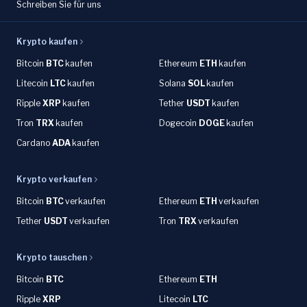
Schreiben Sie für uns
Krypto kaufen
Bitcoin
BTC
kaufen
Ethereum
ETH
kaufen
Litecoin
LTC
kaufen
Solana
SOL
kaufen
Ripple
XRP
kaufen
Tether
USDT
kaufen
Tron
TRX
kaufen
Dogecoin
DOGE
kaufen
Cardano
ADA
kaufen
Krypto verkaufen
Bitcoin
BTC
verkaufen
Ethereum
ETH
verkaufen
Tether
USDT
verkaufen
Tron
TRX
verkaufen
Krypto tauschen
Bitcoin
BTC
Ethereum
ETH
Ripple
XRP
Litecoin
LTC