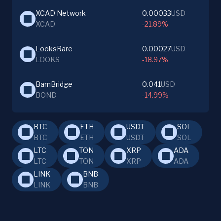
XCAD Network
0.00033
USD
XCAD
-21.89%
LooksRare
0.00027
USD
LOOKS
-18.97%
BarnBridge
0.041
USD
BOND
-14.99%
BTC
ETH
USDT
SOL
BTC
ETH
USDT
SOL
LTC
TON
XRP
ADA
LTC
TON
XRP
ADA
LINK
BNB
LINK
BNB