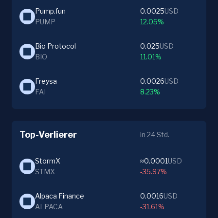
Pump.fun
0.0025
USD
PUMP
12.05%
Bio Protocol
0.025
USD
BIO
11.01%
Freysa
0.0026
USD
FAI
8.23%
Top-Verlierer
in 24 Std.
StormX
≈0.0001
USD
STMX
-35.97%
Alpaca Finance
0.0016
USD
ALPACA
-31.61%