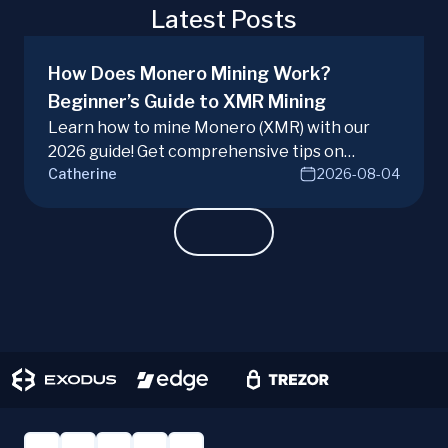
Latest Posts
How Does Monero Mining Work?
Beginner’s Guide to XMR Mining
Learn how to mine Monero (XMR) with our
2026 guide! Get comprehensive tips on
Catherine
2026-08-04
hardware, software, and techniques for
successful Monero mining.