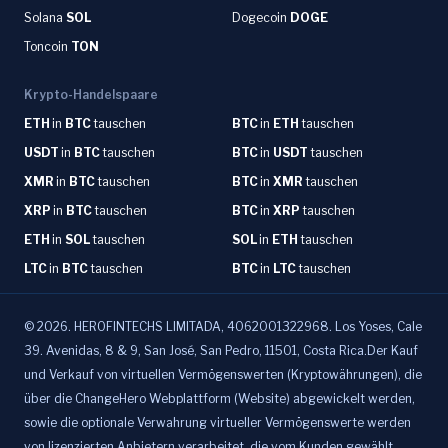
Solana
SOL
Dogecoin
DOGE
Toncoin
TON
Krypto-Handelspaare
ETH
in
BTC
tauschen
BTC
in
ETH
tauschen
USDT
in
BTC
tauschen
BTC
in
USDT
tauschen
XMR
in
BTC
tauschen
BTC
in
XMR
tauschen
XRP
in
BTC
tauschen
BTC
in
XRP
tauschen
ETH
in
SOL
tauschen
SOL
in
ETH
tauschen
LTC
in
BTC
tauschen
BTC
in
LTC
tauschen
©
2026
.
HEROFINTECHS LIMITADA, 4062001322968. Los Yoses, Cale
39. Avenidas, 8 & 9, San José, San Pedro, 11501, Costa Rica.Der Kauf
und Verkauf von virtuellen Vermögenswerten (Kryptowährungen), die
über die ChangeHero Webplattform (Website) abgewickelt werden,
sowie die optionale Verwahrung virtueller Vermögenswerte werden
von lizenzierten Anbietern verarbeitet, die vom Kunden gewählt