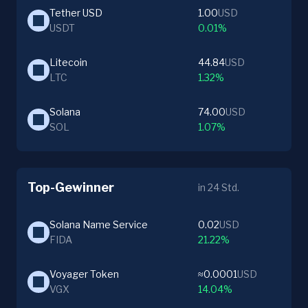
Tether USD
1.00
USD
USDT
0.01%
Litecoin
44.84
USD
LTC
1.32%
Solana
74.00
USD
SOL
1.07%
Top-Gewinner
in 24 Std.
Solana Name Service
0.02
USD
FIDA
21.22%
Voyager Token
≈0.0001
USD
VGX
14.04%