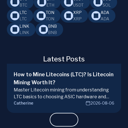
BTC
ETH
USDT
SOL
LTC
TON
XRP
ADA
LTC
TON
XRP
ADA
LINK
BNB
LINK
BNB
Latest Posts
How to Mine Litecoins (LTC)? Is Litecoin
Mining Worth It?
Master Litecoin mining from understanding
LTC basics to choosing ASIC hardware and
Catherine
2026-08-06
joining mining pools. Optimize your Litecoin
mining for maximum profit today.