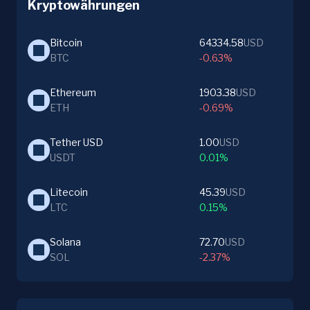
Kryptowährungen
Bitcoin
64334.58
USD
BTC
-0.63%
Ethereum
1903.38
USD
ETH
-0.69%
Tether USD
1.00
USD
USDT
0.01%
Litecoin
45.39
USD
LTC
0.15%
Solana
72.70
USD
SOL
-2.37%