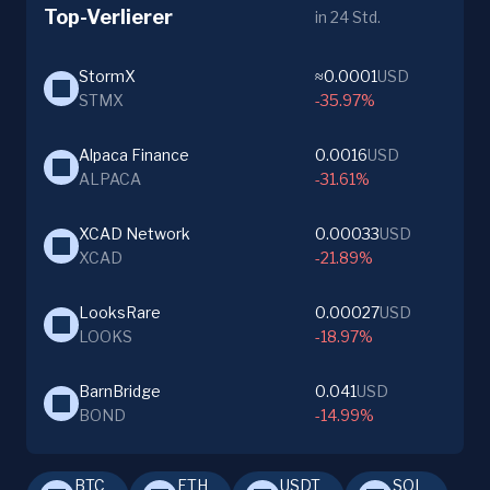
Top-Verlierer
in 24 Std.
StormX
≈0.0001
USD
STMX
-35.97%
Alpaca Finance
0.0016
USD
ALPACA
-31.61%
XCAD Network
0.00033
USD
XCAD
-21.89%
LooksRare
0.00027
USD
LOOKS
-18.97%
BarnBridge
0.041
USD
BOND
-14.99%
BTC
ETH
USDT
SOL