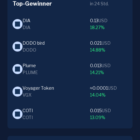
Top-Gewinner
in 24 Std.
DIA
0.13
USD
DIA
18.27%
DODO bird
0.021
USD
DODO
14.88%
Plume
0.013
USD
PLUME
14.21%
Voyager Token
≈0.0001
USD
VGX
14.04%
COTI
0.015
USD
COTI
13.09%