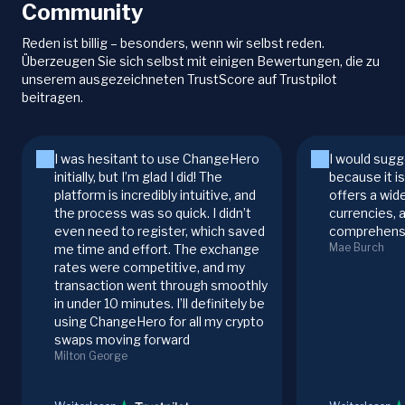
Community
Reden ist billig – besonders, wenn wir selbst reden.
Überzeugen Sie sich selbst mit einigen Bewertungen, die zu
unserem ausgezeichneten TrustScore auf Trustpilot
beitragen.
I was hesitant to use ChangeHero
I would sugg
initially, but I’m glad I did! The
because it i
platform is incredibly intuitive, and
offers a wid
the process was so quick. I didn’t
currencies, 
even need to register, which saved
comprehensi
Mae Burch
me time and effort. The exchange
rates were competitive, and my
transaction went through smoothly
in under 10 minutes. I’ll definitely be
using ChangeHero for all my crypto
swaps moving forward
Milton George