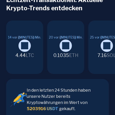
Krypto-Trends entdecken
14
vor {{MINUTES}} Min.
20
vor {{MINUTES}} Min.
25
vor {{MINUTES}
4.44
LTC
0.1035
ETH
7.16
SO
In den letzten 24 Stunden haben
unsere Nutzer bereits
Kryptowährungen im Wert von
5203916
USDT
gekauft.