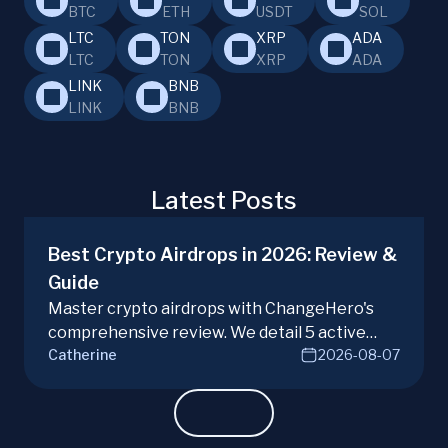
BTC
ETH
USDT
SOL
LTC
TON
XRP
ADA
LTC
TON
XRP
ADA
LINK
BNB
LINK
BNB
Latest Posts
Best Crypto Airdrops in 2026: Review &
Guide
Master crypto airdrops with ChangeHero's
comprehensive review. We detail 5 active
Catherine
2026-08-07
campaigns, risks, benefits, and a vital checklist
for discerning real opportunities from scams.
Learn more.