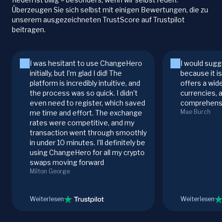
Überzeugen Sie sich selbst mit einigen Bewertungen, die zu
unserem ausgezeichneten TrustScore auf Trustpilot
beitragen.
I was hesitant to use ChangeHero
I would sugg
initially, but I’m glad I did! The
because it i
platform is incredibly intuitive, and
offers a wid
the process was so quick. I didn’t
currencies, 
even need to register, which saved
comprehensi
Mae Burch
me time and effort. The exchange
rates were competitive, and my
transaction went through smoothly
in under 10 minutes. I’ll definitely be
using ChangeHero for all my crypto
swaps moving forward
Milton George
Weiterlesen
Weiterlesen