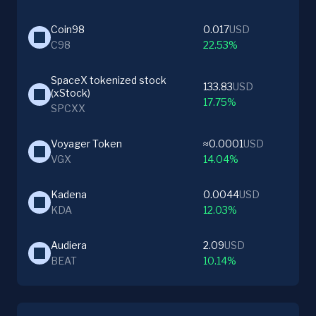
Coin98
0.017
USD
C98
22.53%
SpaceX tokenized stock 
133.83
USD
(xStock)
17.75%
SPCXX
Voyager Token
≈0.0001
USD
VGX
14.04%
Kadena
0.0044
USD
KDA
12.03%
Audiera
2.09
USD
BEAT
10.14%