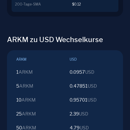
200-Tage-SMA
$0.12
ARKM zu USD Wechselkurse
ARKM
USD
1
ARKM
0.0957
USD
5
ARKM
0.47851
USD
10
ARKM
0.95701
USD
25
ARKM
2.39
USD
50
ARKM
4.79
USD