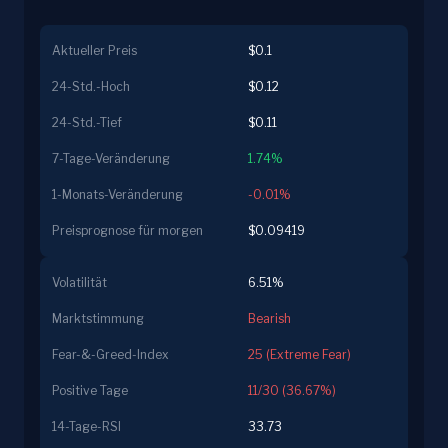
Aktueller Preis
$0.1
24-Std.-Hoch
$0.12
24-Std.-Tief
$0.11
7-Tage-Veränderung
1.74%
1-Monats-Veränderung
-0.01%
Preisprognose für morgen
$0.09419
Volatilität
6.51%
Marktstimmung
Bearish
Fear-&-Greed-Index
25 (Extreme Fear)
Positive Tage
11/30 (36.67%)
14-Tage-RSI
33.73