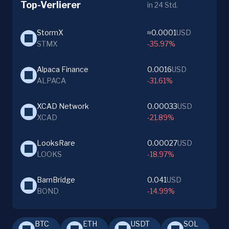
Top-Verlierer
in 24 Std.
StormX
≈0.0001
USD
STMX
-35.97%
Alpaca Finance
0.0016
USD
ALPACA
-31.61%
XCAD Network
0.00033
USD
XCAD
-21.89%
LooksRare
0.00027
USD
LOOKS
-18.97%
BarnBridge
0.041
USD
BOND
-14.99%
BTC
ETH
USDT
SOL