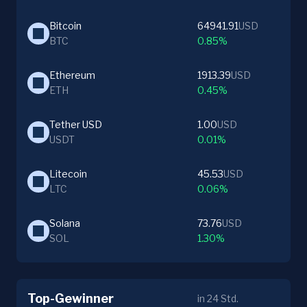
Bitcoin
64941.91
USD
BTC
0.85%
Ethereum
1913.39
USD
ETH
0.45%
Tether USD
1.00
USD
USDT
0.01%
Litecoin
45.53
USD
LTC
0.06%
Solana
73.76
USD
SOL
1.30%
Top-Gewinner
in 24 Std.