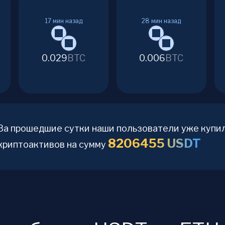
17
мин назад
28
мин назад
0.029
BTC
0.006
BTC
За прошедшие сутки наши пользователи уже купи
8206455
USDT
криптоактивов на сумму