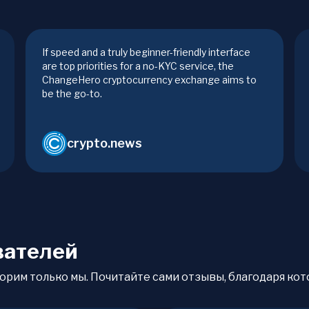
If speed and a truly beginner-friendly interface
are top priorities for a no-KYC service, the
ChangeHero cryptocurrency exchange aims to
be the go-to.
crypto.news
вателей
орим только мы. Почитайте сами отзывы, благодаря кото