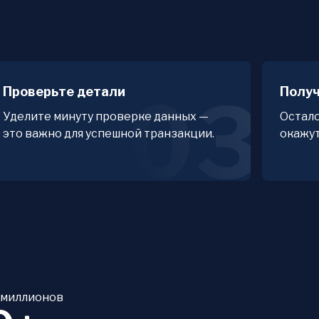
Проверьте детали
Получ
03
Уделите минуту проверке данных —
Остало
это важно для успешной транзакции.
окажут
 миллионов