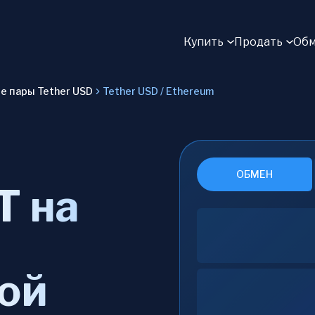
Купить
Продать
Обм
 пары Tether USD
Tether USD / Ethereum
ОБМЕН
T на
ой