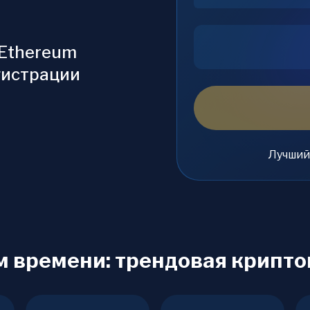
 Ethereum
гистрации
Лучший
м времени: трендовая крипт