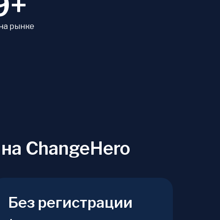
9+
 на рынке
 на ChangeHero
Без регистрации