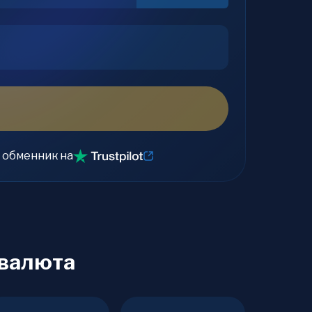
 обменник на
овалюта