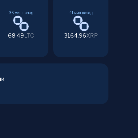
36
мин назад
41
мин назад
68.49
LTC
3164.96
XRP
ли