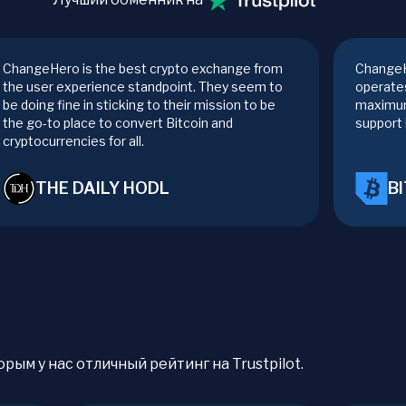
ChangeHero is the best crypto exchange from
ChangeH
the user experience standpoint. They seem to
operates
be doing fine in sticking to their mission to be
maximum
the go-to place to convert Bitcoin and
support 
cryptocurrencies for all.
THE DAILY HODL
B
рым у нас отличный рейтинг на Trustpilot.