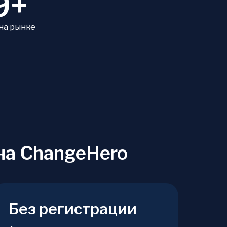
9+
 на рынке
на ChangeHero
Без регистрации