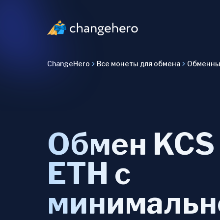
ChangeHero
Все монеты для обмена
Обменные
Обмен KCS
ETH с
минимальн