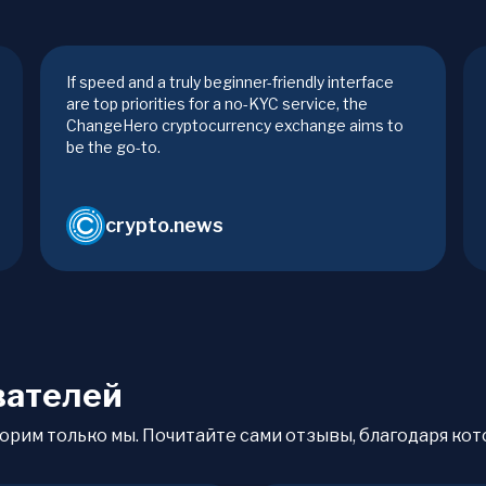
If speed and a truly beginner-friendly interface
are top priorities for a no-KYC service, the
ChangeHero cryptocurrency exchange aims to
be the go-to.
crypto.news
вателей
орим только мы. Почитайте сами отзывы, благодаря кото