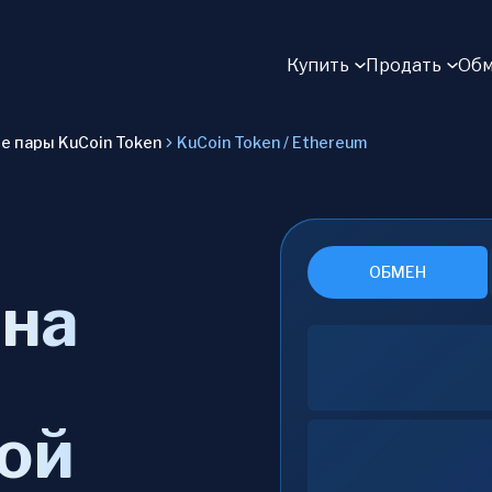
Купить
Продать
Обм
 пары KuCoin Token
KuCoin Token / Ethereum
ОБМЕН
 на
ой