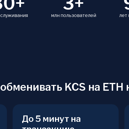
80+
3+
бслуживания
млн пользователей
лет
 обменивать KCS на ETH 
До 5 минут на