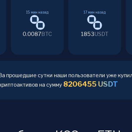
15
мин назад
17
мин назад
0.0087
BTC
1853
USDT
За прошедшие сутки наши пользователи уже купи
8206455
USDT
криптоактивов на сумму