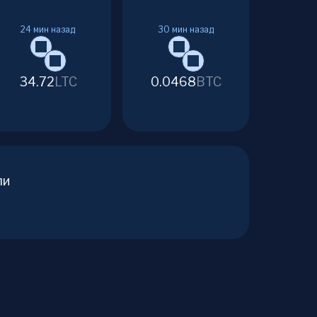
24
мин назад
30
мин назад
34.72
LTC
0.0468
BTC
ли