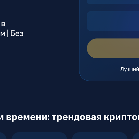
 в
 | Без
Лучший
м времени: трендовая крипт