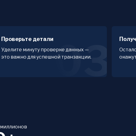
Проверьте детали
Получ
03
Уделите минуту проверке данных —
Остало
это важно для успешной транзакции.
окажут
 миллионов