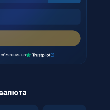
 обменник на
овалюта