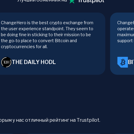
ChangeHero is the best crypto exchange from
ChangeH
the user experience standpoint. They seem to
operates
be doing fine in sticking to their mission to be
maximum
the go-to place to convert Bitcoin and
support 
cryptocurrencies for all.
THE DAILY HODL
B
рым у нас отличный рейтинг на Trustpilot.