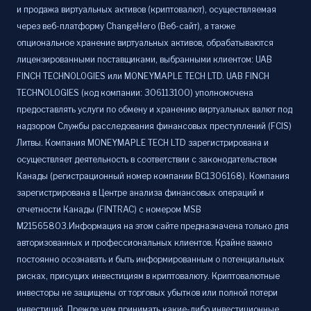
и продажа виртуальных активов (криптовалют), осуществляемая
через веб-платформу ChangeHero (Веб-сайт), а также
опциональное хранение виртуальных активов, обрабатываются
лицензированными поставщиками, выбранными клиентом: UAB
FINCH TECHNOLOGIES или MONEYMAPLE TECH LTD. UAB FINCH
TECHNOLOGIES (код компании: 306113100) уполномочена
предоставлять услуги по обмену и хранению виртуальных валют под
надзором Службы расследования финансовых преступлений (FCIS)
Литвы. Компания MONEYMAPLE TECH LTD зарегистрирована и
осуществляет деятельность в соответствии с законодательством
Канады (регистрационный номер компании BC1306168). Компания
зарегистрирована в Центре анализа финансовых операций и
отчетности Канады (FINTRAC) с номером MSB
M21565803.Информация на этом сайте предназначена только для
авторизованных и профессиональных клиентов. Крайне важно
постоянно осознавать и быть информированным о потенциальных
рисках, присущих инвестициям в криптовалюту. Криптовалютные
инвесторы не защищены от торговых убытков или полной потери
инвестиций. Прежде чем принимать какие-либо инвестиционные