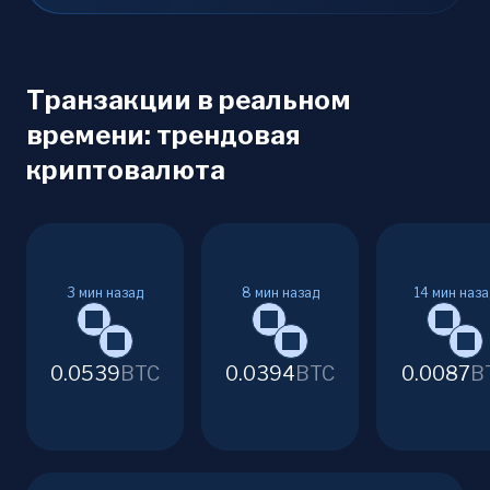
Транзакции в реальном
времени: трендовая
криптовалюта
3
мин назад
8
мин назад
14
мин наза
0.0539
BTC
0.0394
BTC
0.0087
B