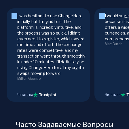
I was hesitant to use ChangeHero
I would sugg
initially, but I’m glad I did! The
because it i
platform is incredibly intuitive, and
offers a wid
the process was so quick. I didn’t
currencies, 
even need to register, which saved
comprehensi
Mae Burch
me time and effort. The exchange
rates were competitive, and my
transaction went through smoothly
in under 10 minutes. I’ll definitely be
using ChangeHero for all my crypto
swaps moving forward
Milton George
Читать на
Читать на
Часто Задаваемые Вопросы