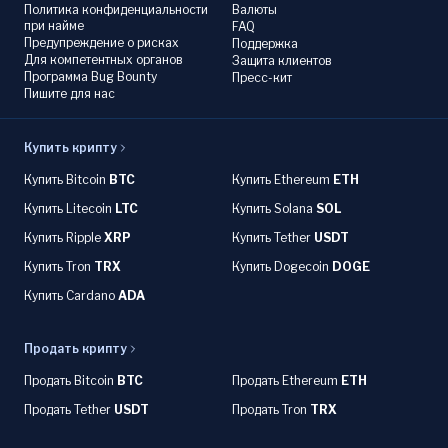
Политика конфиденциальности
Валюты
при найме
FAQ
Предупреждение о рисках
Поддержка
Для компетентных органов
Защита клиентов
Программа Bug Bounty
Пресс-кит
Пишите для нас
Купить крипту
Купить Bitcoin
BTC
Купить Ethereum
ETH
Купить Litecoin
LTC
Купить Solana
SOL
Купить Ripple
XRP
Купить Tether
USDT
Купить Tron
TRX
Купить Dogecoin
DOGE
Купить Cardano
ADA
Продать крипту
Продать Bitcoin
BTC
Продать Ethereum
ETH
Продать Tether
USDT
Продать Tron
TRX