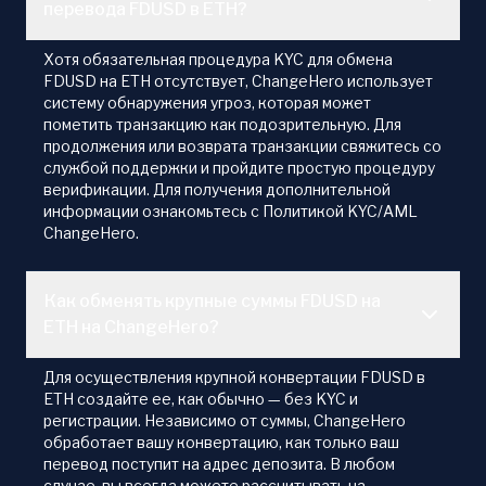
перевода FDUSD в ETH?
Хотя обязательная процедура KYC для обмена
FDUSD на ETH отсутствует, ChangeHero использует
систему обнаружения угроз, которая может
пометить транзакцию как подозрительную. Для
продолжения или возврата транзакции свяжитесь со
службой поддержки и пройдите простую процедуру
верификации. Для получения дополнительной
информации ознакомьтесь с Политикой KYC/AML
ChangeHero.
Как обменять крупные суммы FDUSD на
ETH на ChangeHero?
Для осуществления крупной конвертации FDUSD в
ETH создайте ее, как обычно — без KYC и
регистрации. Независимо от суммы, ChangeHero
обработает вашу конвертацию, как только ваш
перевод поступит на адрес депозита. В любом
случае, вы всегда можете рассчитывать на