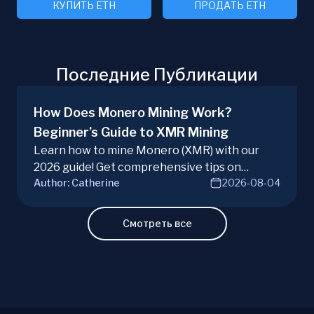
КУПИТЬ ETH
ПРОДАТЬ ETH
Последние Публикации
How Does Monero Mining Work?
Beginner’s Guide to XMR Mining
Learn how to mine Monero (XMR) with our
2026 guide! Get comprehensive tips on
Author:
Catherine
2026-08-04
hardware, software, and techniques for
successful Monero mining.
Смотреть все