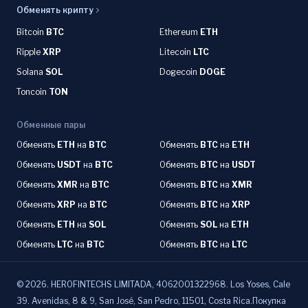
Обменять крипту
Bitcoin
BTC
Ethereum
ETH
Ripple
XRP
Litecoin
LTC
Solana
SOL
Dogecoin
DOGE
Toncoin
TON
Обменные пары
Обменять
ETH
на
BTC
Обменять
BTC
на
ETH
Обменять
USDT
на
BTC
Обменять
BTC
на
USDT
Обменять
XMR
на
BTC
Обменять
BTC
на
XMR
Обменять
XRP
на
BTC
Обменять
BTC
на
XRP
Обменять
ETH
на
SOL
Обменять
SOL
на
ETH
Обменять
LTC
на
BTC
Обменять
BTC
на
LTC
©
2026
.
HEROFINTECHS LIMITADA, 4062001322968. Los Yoses, Cale
39. Avenidas, 8 & 9, San José, San Pedro, 11501, Costa Rica.Покупка